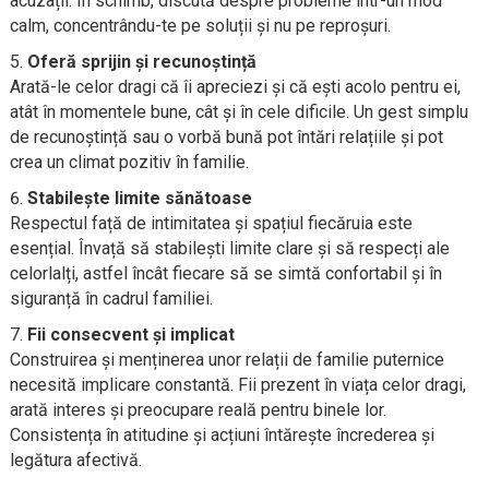
acuzații. În schimb, discută despre probleme într-un mod
calm, concentrându-te pe soluții și nu pe reproșuri.
Oferă sprijin și recunoștință
Arată-le celor dragi că îi apreciezi și că ești acolo pentru ei,
atât în momentele bune, cât și în cele dificile. Un gest simplu
de recunoștință sau o vorbă bună pot întări relațiile și pot
crea un climat pozitiv în familie.
Stabilește limite sănătoase
Respectul față de intimitatea și spațiul fiecăruia este
esențial. Învață să stabilești limite clare și să respecți ale
celorlalți, astfel încât fiecare să se simtă confortabil și în
siguranță în cadrul familiei.
Fii consecvent și implicat
Construirea și menținerea unor relații de familie puternice
necesită implicare constantă. Fii prezent în viața celor dragi,
arată interes și preocupare reală pentru binele lor.
Consistența în atitudine și acțiuni întărește încrederea și
legătura afectivă.