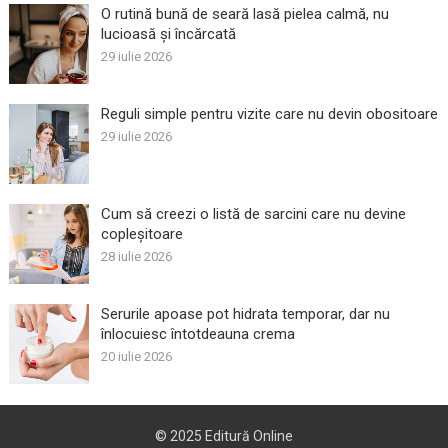
O rutină bună de seară lasă pielea calmă, nu
lucioasă și încărcată
29 iulie 2026
Reguli simple pentru vizite care nu devin obositoare
29 iulie 2026
Cum să creezi o listă de sarcini care nu devine
copleșitoare
28 iulie 2026
Serurile apoase pot hidrata temporar, dar nu
înlocuiesc întotdeauna crema
20 iulie 2026
© 2025
Editură Online