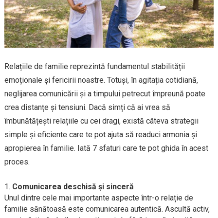
Relațiile de familie reprezintă fundamentul stabilității
emoționale și fericirii noastre. Totuși, în agitația cotidiană,
neglijarea comunicării și a timpului petrecut împreună poate
crea distanțe și tensiuni. Dacă simți că ai vrea să
îmbunătățești relațiile cu cei dragi, există câteva strategii
simple și eficiente care te pot ajuta să readuci armonia și
apropierea în familie. Iată 7 sfaturi care te pot ghida în acest
proces.
Comunicarea deschisă și sinceră
Unul dintre cele mai importante aspecte într-o relație de
familie sănătoasă este comunicarea autentică. Ascultă activ,