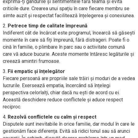
exprimă-ți gândurile și sentimentele fără teamă și evită
criticile dure. Crearea unui spațiu în care fiecare membru se
simte auzit și respectat facilitează înțelegerea și conexiunea.
Petrece timp de calitate împreună
Indiferent cât de încărcat este programul, încearcă să găsești
momente în care să fiți împreună, fără distrageri. Poate fi o
cină în familie, o plimbare în parc sau o activitate comună
care vă aduce bucurie. Aceste momente întăresc legăturile și
creează amintiri frumoase.
Fii empatic și înțelegător
Fiecare persoană are propriile sale trăiri și moduri de a vedea
lucrurile. Exersează empatia, încercând să înțelegi
perspectiva celorlalți, chiar dacă nu ești de acord cu ei.
Această deschidere reduce conflictele și aduce respect
reciproc.
Rezolvă conflictele cu calm și respect
Disputele sunt inevitabile în orice familie, dar modul în care le
gestionăm face diferența. Evită să ridici tonul sau să arunci