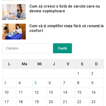
Cum să creezi o listă de sarcini care nu
devine copleșitoare
Cum să-ți simplifici viața fără să renunți la
confort
Caută
după:
L
Ma
Mi
J
V
S
D
1
2
3
4
5
6
7
8
9
10
11
12
13
14
15
16
17
18
19
20
21
22
23