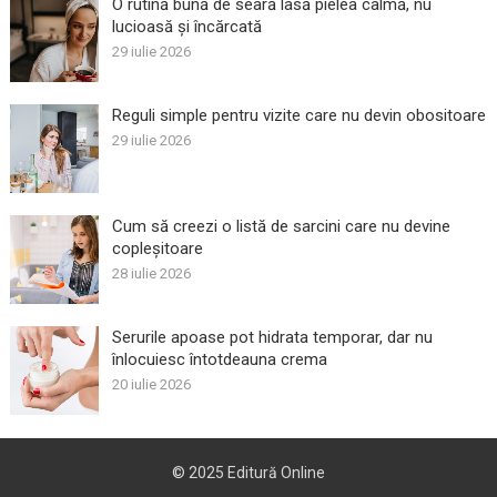
O rutină bună de seară lasă pielea calmă, nu
lucioasă și încărcată
29 iulie 2026
Reguli simple pentru vizite care nu devin obositoare
29 iulie 2026
Cum să creezi o listă de sarcini care nu devine
copleșitoare
28 iulie 2026
Serurile apoase pot hidrata temporar, dar nu
înlocuiesc întotdeauna crema
20 iulie 2026
© 2025
Editură Online