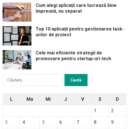
Cum alegi aplicații care lucrează bine
împreună, nu separat
Top 10 aplicații pentru gestionarea task-
urilor de proiect
Cele mai eficiente strategii de
promovare pentru startup-uri tech
Caută
după:
L
Ma
Mi
J
V
S
D
1
2
3
4
5
6
7
8
9