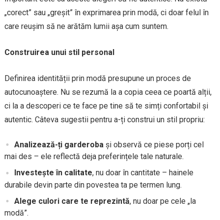
„corect” sau „greșit” în exprimarea prin modă, ci doar felul în
care reușim să ne arătăm lumii așa cum suntem.
Construirea unui stil personal
Definirea identității prin modă presupune un proces de
autocunoaștere. Nu se rezumă la a copia ceea ce poartă alții,
ci la a descoperi ce te face pe tine să te simți confortabil și
autentic. Câteva sugestii pentru a-ți construi un stil propriu:
Analizează-ți garderoba
și observă ce piese porți cel
mai des – ele reflectă deja preferințele tale naturale.
Investește în calitate
, nu doar în cantitate – hainele
durabile devin parte din povestea ta pe termen lung.
Alege culori care te reprezintă
, nu doar pe cele „la
modă”.