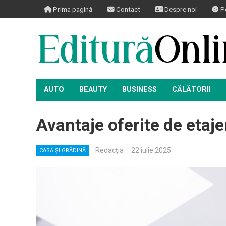
Prima pagină
Contact
Despre noi
Po
AUTO
BEAUTY
BUSINESS
CĂLĂTORII
Avantaje oferite de etaje
Redacția
·
22 iulie 2025
CASĂ ȘI GRĂDINĂ