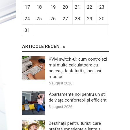
17
18
19
20
21
22
23
24
25
26
27
28
29
30
31
ARTICOLE RECENTE
KVM switch-ul: cum controlezi
mai multe calculatoare cu
aceeași tastatură și același
mouse
5 august 2026
Apartamente noi pentru un stil
de viață confortabil și efficient
3 august 2026
Destinații pentru turiști care
preferă experiențele lente și