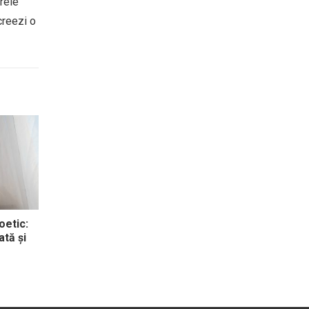
erele
creezi o
oetic:
ată și