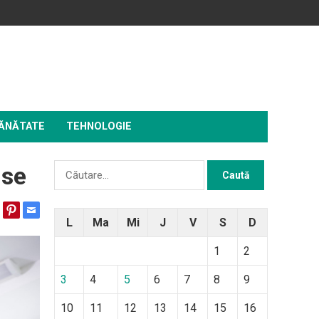
ĂNĂTATE
TEHNOLOGIE
Caută
use
după:
L
Ma
Mi
J
V
S
D
1
2
3
4
5
6
7
8
9
10
11
12
13
14
15
16