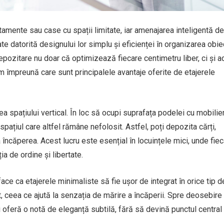
rtamente sau case cu spații limitate, iar amenajarea inteligentă d
te datorită designului lor simplu și eficienței în organizarea obie
depozitare nu doar că optimizează fiecare centimetru liber, ci și 
m împreună care sunt principalele avantaje oferite de etajerele
ea spațiului vertical. În loc să ocupi suprafața podelei cu mobilie
spațiul care altfel rămâne nefolosit. Astfel, poți depozita cărți,
încăperea. Acest lucru este esențial în locuințele mici, unde fie
a de ordine și libertate.
e ca etajerele minimaliste să fie ușor de integrat în orice tip d
it, ceea ce ajută la senzația de mărire a încăperii. Spre deosebire
i oferă o notă de eleganță subtilă, fără să devină punctul central