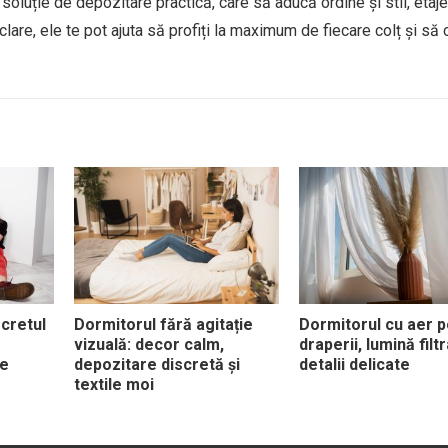
o soluție de depozitare practică, care să aducă ordine și stil, etaj
clare, ele te pot ajuta să profiți la maximum de fiecare colț și să 
ecretul
Dormitorul fără agitație
Dormitorul cu aer p
vizuală: decor calm,
draperii, lumină filtr
de
depozitare discretă și
detalii delicate
textile moi