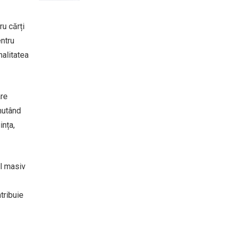
ru cărți
entru
nalitatea
are
mutând
ința,
ul masiv
tribuie