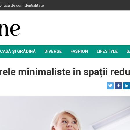
litică de confidențialitate
CASĂ ȘI GRĂDINĂ
DIVERSE
FASHION
LIFESTYLE
S
rele minimaliste în spații red