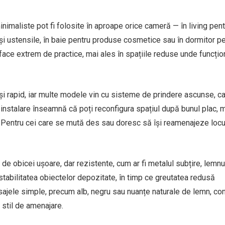
minimaliste pot fi folosite în aproape orice cameră — în living pent
și ustensile, în baie pentru produse cosmetice sau în dormitor p
 face extrem de practice, mai ales în spațiile reduse unde funcțio
și rapid, iar multe modele vin cu sisteme de prindere ascunse, c
 instalare înseamnă că poți reconfigura spațiul după bunul plac, 
. Pentru cei care se mută des sau doresc să își reamenajeze locu
 de obicei ușoare, dar rezistente, cum ar fi metalul subțire, lemn
stabilitatea obiectelor depozitate, în timp ce greutatea redusă
sajele simple, precum alb, negru sau nuanțe naturale de lemn, con
 stil de amenajare.