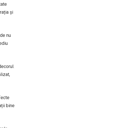
tate
ația și
ede nu
ediu
decorul.
lizat,
fecte
ții bine