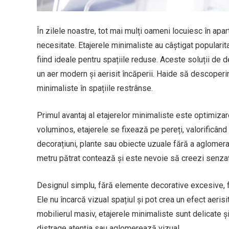
În zilele noastre, tot mai mulți oameni locuiesc în apa
necesitate. Etajerele minimaliste au câștigat popularita
fiind ideale pentru spațiile reduse. Aceste soluții de 
un aer modern și aerisit încăperii. Haide să descoperi
minimaliste în spațiile restrânse.
Primul avantaj al etajerelor minimaliste este optimizar
voluminos, etajerele se fixează pe pereți, valorificând 
decorațiuni, plante sau obiecte uzuale fără a aglomera 
metru pătrat contează și este nevoie să creezi senzați
Designul simplu, fără elemente decorative excesive, fac
Ele nu încarcă vizual spațiul și pot crea un efect aeris
mobilierul masiv, etajerele minimaliste sunt delicate ș
distrage atenția sau aglomerează vizual.