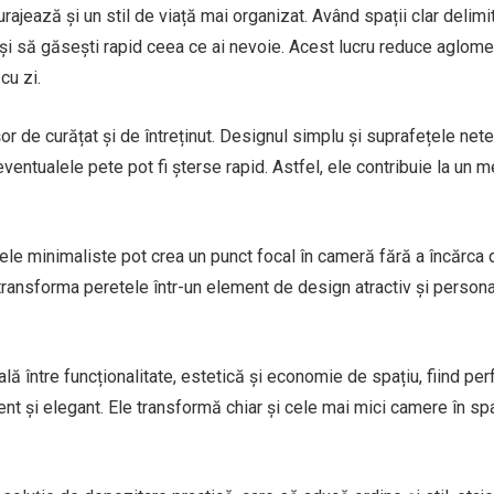
rajează și un stil de viață mai organizat. Având spații clar delimi
 și să găsești rapid ceea ce ai nevoie. Acest lucru reduce aglomer
cu zi.
șor de curățat și de întreținut. Designul simplu și suprafețele net
entualele pete pot fi șterse rapid. Astfel, ele contribuie la un m
erele minimaliste pot crea un punct focal în cameră fără a încărca 
 transforma peretele într-un element de design atractiv și persona
lă între funcționalitate, estetică și economie de spațiu, fiind per
ent și elegant. Ele transformă chiar și cele mai mici camere în spa