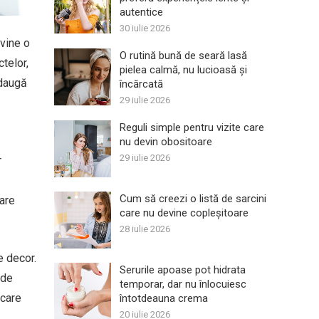
autentice
30 iulie 2026
evine o
O rutină bună de seară lasă
ctelor,
pielea calmă, nu lucioasă și
adaugă
încărcată
29 iulie 2026
Reguli simple pentru vizite care
nu devin obositoare
29 iulie 2026
r
Cum să creezi o listă de sarcini
care
care nu devine copleșitoare
28 iulie 2026
e decor.
Serurile apoase pot hidrata
 de
temporar, dar nu înlocuiesc
 care
întotdeauna crema
20 iulie 2026