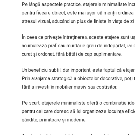
Pe lângă aspectele practice, etajerele minimaliste încu
pentru fiecare obiect, este mai ușor să menții ordinea
stresul vizual, aducând un plus de liniște în viața de zi 
În ceea ce privește întreținerea, aceste etajere sunt u
acumulează praf sau murdărie greu de îndepărtat, iar ev
curat și ordonat, fără bătăi de cap suplimentare.
Un beneficiu subtil, dar important, este faptul că etaj
Prin aranjarea strategică a obiectelor decorative, poți
fără a investi în mobilier masiv sau costisitor.
Pe scurt, etajerele minimaliste oferă o combinație idea
pentru cei care doresc să își organizeze locuința efici
gândite, primitoare și moderne.