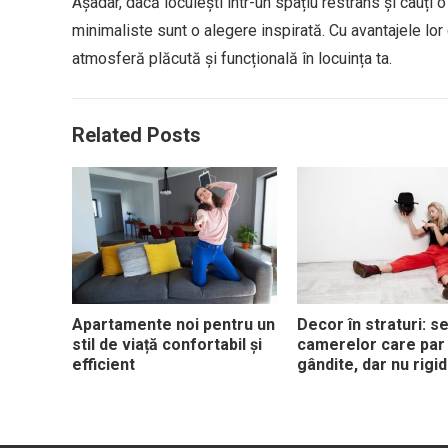
Așadar, dacă locuiești într-un spațiu restrâns și cauți 
minimaliste sunt o alegere inspirată. Cu avantajele lor 
atmosferă plăcută și funcțională în locuința ta.
Related Posts
Apartamente noi pentru un
Decor în straturi: s
stil de viață confortabil și
camerelor care par
efficient
gândite, dar nu rigi