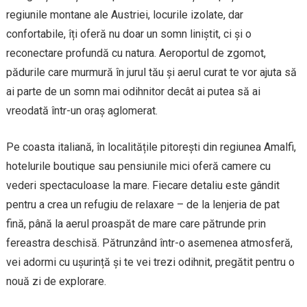
regiunile montane ale Austriei, locurile izolate, dar
confortabile, îți oferă nu doar un somn liniștit, ci și o
reconectare profundă cu natura. Aeroportul de zgomot,
pădurile care murmură în jurul tău și aerul curat te vor ajuta să
ai parte de un somn mai odihnitor decât ai putea să ai
vreodată într-un oraș aglomerat.
Pe coasta italiană, în localitățile pitorești din regiunea Amalfi,
hotelurile boutique sau pensiunile mici oferă camere cu
vederi spectaculoase la mare. Fiecare detaliu este gândit
pentru a crea un refugiu de relaxare – de la lenjeria de pat
fină, până la aerul proaspăt de mare care pătrunde prin
fereastra deschisă. Pătrunzând într-o asemenea atmosferă,
vei adormi cu ușurință și te vei trezi odihnit, pregătit pentru o
nouă zi de explorare.