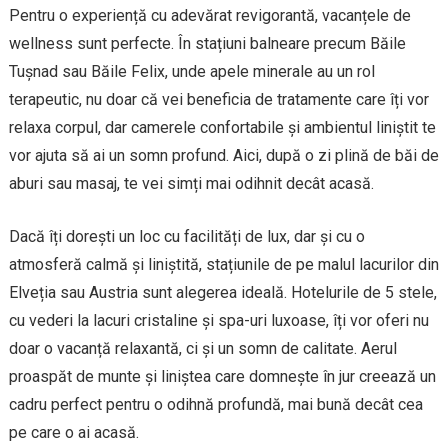
Pentru o experiență cu adevărat revigorantă, vacanțele de
wellness sunt perfecte. În stațiuni balneare precum Băile
Tușnad sau Băile Felix, unde apele minerale au un rol
terapeutic, nu doar că vei beneficia de tratamente care îți vor
relaxa corpul, dar camerele confortabile și ambientul liniștit te
vor ajuta să ai un somn profund. Aici, după o zi plină de băi de
aburi sau masaj, te vei simți mai odihnit decât acasă.
Dacă îți dorești un loc cu facilități de lux, dar și cu o
atmosferă calmă și liniștită, stațiunile de pe malul lacurilor din
Elveția sau Austria sunt alegerea ideală. Hotelurile de 5 stele,
cu vederi la lacuri cristaline și spa-uri luxoase, îți vor oferi nu
doar o vacanță relaxantă, ci și un somn de calitate. Aerul
proaspăt de munte și liniștea care domnește în jur creează un
cadru perfect pentru o odihnă profundă, mai bună decât cea
pe care o ai acasă.