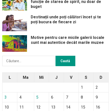
funcție de starea de spirit, nu doar de
buget
Destinații unde poți călători încet și te
poți bucura de fiecare zi
Motive pentru care micile galerii locale
sunt mai autentice decât marile muzee
Caută
după:
L
Ma
Mi
J
V
S
D
1
2
3
4
5
6
7
8
9
10
11
12
13
14
15
16