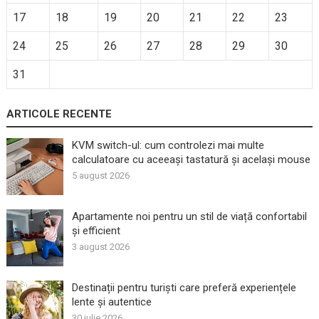
17
18
19
20
21
22
23
24
25
26
27
28
29
30
31
ARTICOLE RECENTE
KVM switch-ul: cum controlezi mai multe
calculatoare cu aceeași tastatură și același mouse
5 august 2026
Apartamente noi pentru un stil de viață confortabil
și efficient
3 august 2026
Destinații pentru turiști care preferă experiențele
lente și autentice
30 iulie 2026