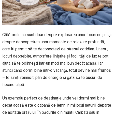
Călătoriile nu sunt doar despre explorarea unor locuri noi, ci și
despre descoperirea unor momente de relaxare profundă,
care îți permit să te deconectezi de stresul cotidian. Uneori,
locuri deosebite, atmosfere liniștite și facilități de lux te pot
ajuta să te odihnești într-un mod mai bun decât acasă. Iar
atunci când dormi bine într-o vacanță, totul devine mai frumos
– te simți reînnoit, plin de energie și gata să te bucuri de
fiecare clipă.
Un exemplu perfect de destinație unde vei dormi mai bine
decât acasă este o cabană de lemn în mijlocul naturii, departe
de agitația orașului. În pădurile din munții Carpați sau în