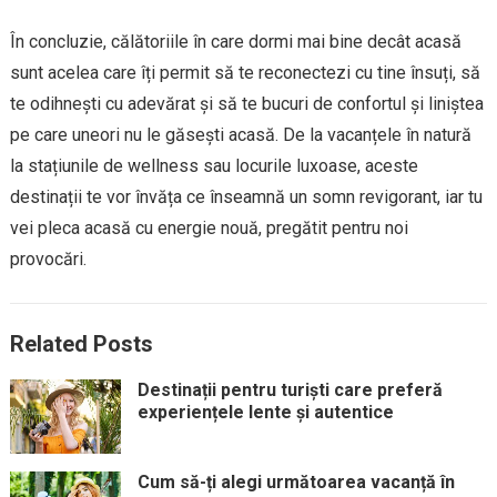
În concluzie, călătoriile în care dormi mai bine decât acasă
sunt acelea care îți permit să te reconectezi cu tine însuți, să
te odihnești cu adevărat și să te bucuri de confortul și liniștea
pe care uneori nu le găsești acasă. De la vacanțele în natură
la stațiunile de wellness sau locurile luxoase, aceste
destinații te vor învăța ce înseamnă un somn revigorant, iar tu
vei pleca acasă cu energie nouă, pregătit pentru noi
provocări.
Related Posts
Destinații pentru turiști care preferă
experiențele lente și autentice
Cum să-ți alegi următoarea vacanță în