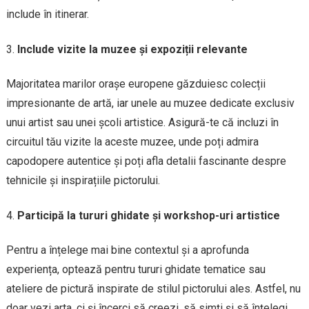
include în itinerar.
Include vizite la muzee și expoziții relevante
Majoritatea marilor orașe europene găzduiesc colecții
impresionante de artă, iar unele au muzee dedicate exclusiv
unui artist sau unei școli artistice. Asigură-te că incluzi în
circuitul tău vizite la aceste muzee, unde poți admira
capodopere autentice și poți afla detalii fascinante despre
tehnicile și inspirațiile pictorului.
Participă la tururi ghidate și workshop-uri artistice
Pentru a înțelege mai bine contextul și a aprofunda
experiența, optează pentru tururi ghidate tematice sau
ateliere de pictură inspirate de stilul pictorului ales. Astfel, nu
doar vezi arta, ci și încerci să creezi, să simți și să înțelegi