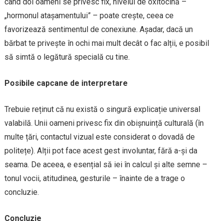
când doi oameni se privesc fix, nivelul de oxitocină –
„hormonul atașamentului” – poate crește, ceea ce
favorizează sentimentul de conexiune. Așadar, dacă un
bărbat te privește în ochi mai mult decât o fac alții, e posibil
să simtă o legătură specială cu tine.
Posibile capcane de interpretare
Trebuie reținut că nu există o singură explicație universal
valabilă. Unii oameni privesc fix din obișnuință culturală (în
multe țări, contactul vizual este considerat o dovadă de
politețe). Alții pot face acest gest involuntar, fără a-și da
seama. De aceea, e esențial să iei în calcul și alte semne –
tonul vocii, atitudinea, gesturile – înainte de a trage o
concluzie.
Concluzie