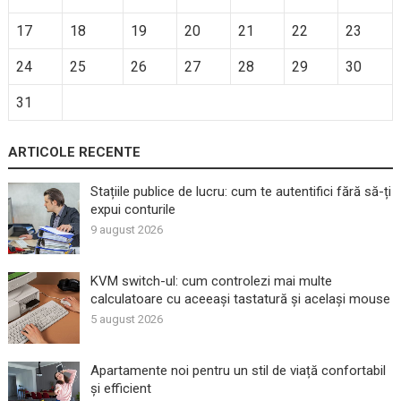
17
18
19
20
21
22
23
24
25
26
27
28
29
30
31
ARTICOLE RECENTE
Stațiile publice de lucru: cum te autentifici fără să-ți
expui conturile
9 august 2026
KVM switch-ul: cum controlezi mai multe
calculatoare cu aceeași tastatură și același mouse
5 august 2026
Apartamente noi pentru un stil de viață confortabil
și efficient