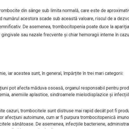
rombocite din sânge sub limita normală, care este de aproximati
d numărul acestora scade sub această valoare, riscul de a dezvo
 semnificativ. De asemenea, trombocitopenia poate duce la apariți
ingivale sau nazale frecvente și chiar hemoragii interne în cazu
 iar acestea sunt, în general, împărțite în trei mari categorii:
cțiuni pot afecta măduva osoasă, organul responsabil pentru pro
mia, anemiile aplastice, sindroamele mielodisplazice și infecțiil
mite cazuri, trombocitele sunt distruse mai rapid decât pot fi pro
or afecțiuni autoimune, cum ar fi purpura trombocitopenică imun
ocitele sănătoase. De asemenea, infecțiile bacteriene, administra