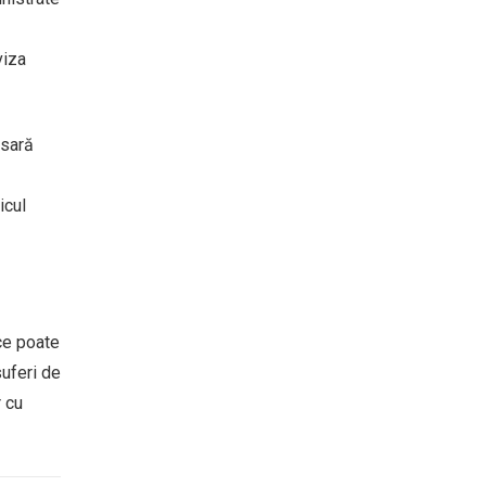
viza
esară
icul
ce poate
uferi de
 cu