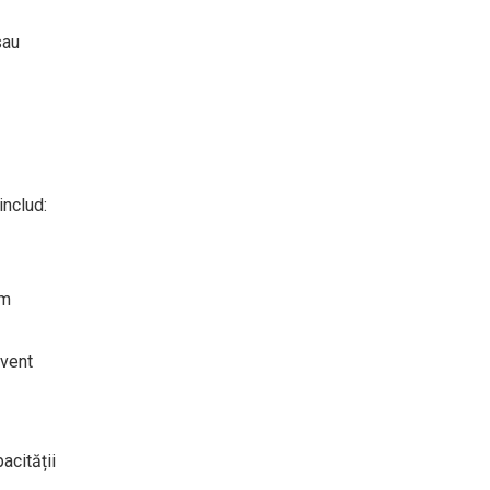
sau
includ:
sm
cvent
acității