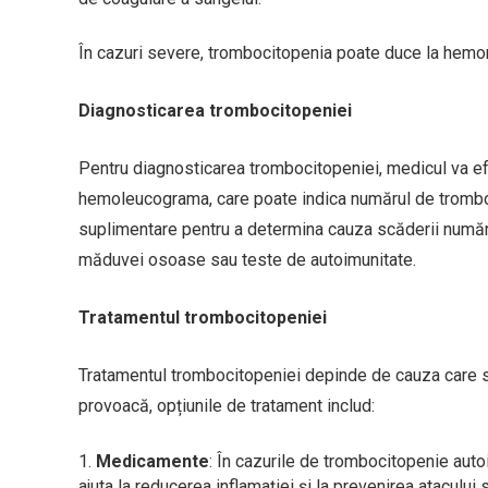
În cazuri severe, trombocitopenia poate duce la hemorag
Diagnosticarea trombocitopeniei
Pentru diagnosticarea trombocitopeniei, medicul va efe
hemoleucograma, care poate indica numărul de tromboc
suplimentare pentru a determina cauza scăderii numărul
măduvei osoase sau teste de autoimunitate.
Tratamentul trombocitopeniei
Tratamentul trombocitopeniei depinde de cauza care stă 
provoacă, opțiunile de tratament includ:
Medicamente
: În cazurile de trombocitopenie aut
ajuta la reducerea inflamației și la prevenirea atacului 