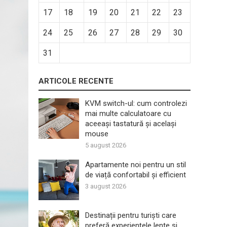
17
18
19
20
21
22
23
24
25
26
27
28
29
30
31
ARTICOLE RECENTE
KVM switch-ul: cum controlezi
mai multe calculatoare cu
aceeași tastatură și același
mouse
5 august 2026
Apartamente noi pentru un stil
de viață confortabil și efficient
3 august 2026
Destinații pentru turiști care
preferă experiențele lente și