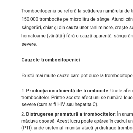
Trombocitopenia se referă la scăderea numărului de t
150.000 trombocite pe microlitru de sânge. Atunci cân
sângerări, chiar și din cauza unor răni minore, crește
hematoame (vânătăi) fără o cauză aparentă, sângerări g
severe.
Cauzele trombocitopeniei
Există mai multe cauze care pot duce la trombocitopenie,
Producția insuficientă de trombocite
: Unele afe
trombocitelor. Printre aceste afecțiuni se numără leuce
severe (cum ar fi HIV sau hepatita C).
Distrugerea prematură a trombocitelor
: În anu
măduva osoasă. Acest lucru poate apărea în cadrul un
(PTI), unde sistemul imunitar atacă și distruge tromb