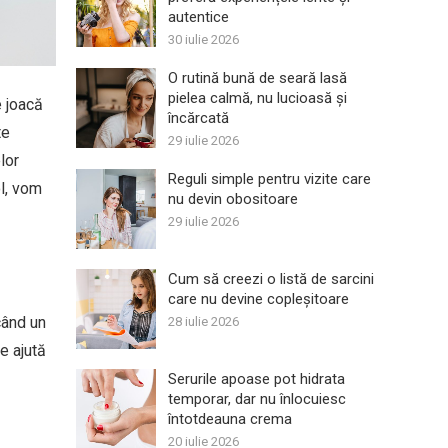
autentice
30 iulie 2026
O rutină bună de seară lasă
pielea calmă, nu lucioasă și
e joacă
încărcată
te
29 iulie 2026
lor
Reguli simple pentru vizite care
ol, vom
nu devin obositoare
29 iulie 2026
Cum să creezi o listă de sarcini
care nu devine copleșitoare
când un
28 iulie 2026
e ajută
Serurile apoase pot hidrata
temporar, dar nu înlocuiesc
întotdeauna crema
20 iulie 2026