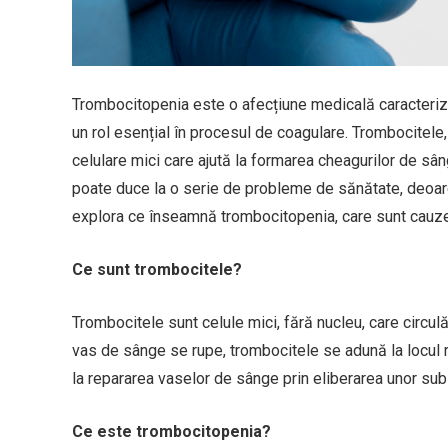
Trombocitopenia este o afecțiune medicală caracteriz
un rol esențial în procesul de coagulare. Trombocitel
celulare mici care ajută la formarea cheagurilor de sâ
poate duce la o serie de probleme de sănătate, deoare
explora ce înseamnă trombocitopenia, care sunt cauzele
Ce sunt trombocitele?
Trombocitele sunt celule mici, fără nucleu, care circulă
vas de sânge se rupe, trombocitele se adună la locul r
la repararea vaselor de sânge prin eliberarea unor sub
Ce este trombocitopenia?