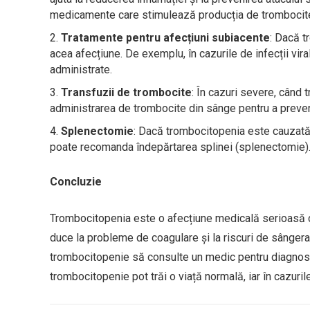
medicamente care stimulează producția de trombocit
Tratamente pentru afecțiuni subiacente
: Dacă t
acea afecțiune. De exemplu, în cazurile de infecții vira
administrate.
Transfuzii de trombocite
: În cazuri severe, când
administrarea de trombocite din sânge pentru a preven
Splenectomie
: Dacă trombocitopenia este cauzată 
poate recomanda îndepărtarea splinei (splenectomie)
Concluzie
Trombocitopenia este o afecțiune medicală serioasă 
duce la probleme de coagulare și la riscuri de sânger
trombocitopenie să consulte un medic pentru diagnosti
trombocitopenie pot trăi o viață normală, iar în cazuril