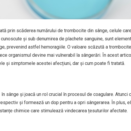
ată prin scăderea numărului de trombocite din sânge, celule car
e, cunoscute și sub denumirea de plachete sanguine, sunt elemen
nge, prevenind astfel hemoragiile. O valoare scăzută a trombocite
ce organismul devine mai vulnerabil la sângerări. În acest artic
 și simptomele acestei afecțiuni, dar și cum poate fi tratată.
 în sânge și joacă un rol crucial în procesul de coagulare. Atunci 
espectiv și formează un dop pentru a opri sângerarea. În plus, el
stanțe chimice care stimulează vindecarea țesuturilor afectate.