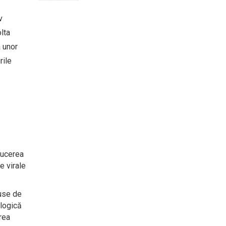
v
lta
a unor
rile
ducerea
e virale
duse de
ologică
rea