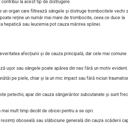
contribui la acest tip de distrugere.
te un organ care filtrează sângele și distruge trombocitele vechi 
i poate reține un număr mai mare de trombocite, ceea ce duce la
za hepatică sau leucemia pot cauza mărirea splinei.
veritatea afecțiunii și de cauza principală, dar cele mai comune 
ază ușor sau sângele poate apărea din nas fără un motiv evident.
vânătăi pe piele, chiar și la un mic impact sau fără niciun traumati
ite petechii, apar din cauza sângerărilor subcutanate și sunt fre
 mai mult timp decât de obicei pentru a se opri.
resimți oboseală sau slăbiciune generală din cauza scăderii cap