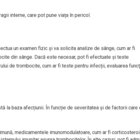
ii interne, care pot pune viața în pericol.
ctua un examen fizic și va solicita analize de sânge, cum ar fi
ite din sânge. Dacă este necesar, pot fi efectuate și teste
ui de trombocite, cum ar fi teste pentru infecții, evaluarea funcț
la baza afecțiunii. În funcție de severitatea și de factorii care 
oimună, medicamentele imunomodulatoare, cum ar fi corticosteroiz
sistemului imunitar asupra trombocitelor. În alte cazuri, pot fi adm