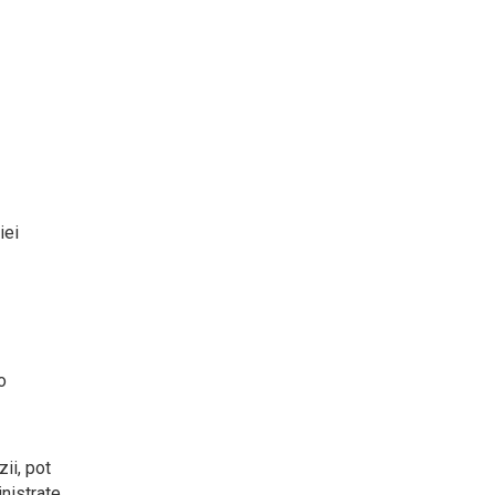
iei
o
ii, pot
inistrate