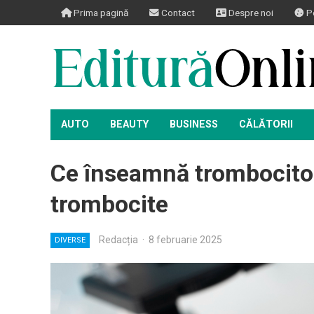
Prima pagină
Contact
Despre noi
Po
AUTO
BEAUTY
BUSINESS
CĂLĂTORII
Ce înseamnă trombocito
trombocite
Redacția
·
8 februarie 2025
DIVERSE