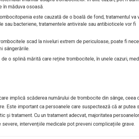
e în măduva osoasă.
rombocitopenia este cauzată de o boală de fond, tratamentul va 
le sau bacteriene, tratamentele antivirale sau antibioticele vor fi
 trombocitele scad la niveluri extrem de periculoase, poate fi nec
i sângerările.
de o splină mărită care reține trombocitele, în unele cazuri, med
.
care implică scăderea numărului de trombocite din sânge, ceea 
are. Este important ca persoanele care suspectează că ar putea s
c și tratament. Cu un tratament adecvat, majoritatea persoanelor
e severe, intervențiile medicale pot preveni complicațiile grave.