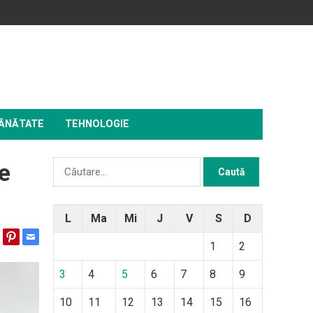
ĂNĂTATE
TEHNOLOGIE
Caută
e
după:
L
Ma
Mi
J
V
S
D
1
2
3
4
5
6
7
8
9
10
11
12
13
14
15
16