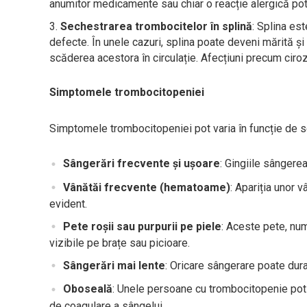
anumitor medicamente sau chiar o reacție alergică pot 
Sechestrarea trombocitelor în splină
: Splina es
defecte. În unele cazuri, splina poate deveni mărită ș
scăderea acestora în circulație. Afecțiuni precum ciro
Simptomele trombocitopeniei
Simptomele trombocitopeniei pot varia în funcție de se
Sângerări frecvente și ușoare
: Gingiile sângere
Vânătăi frecvente (hematoame)
: Apariția unor 
evident.
Pete roșii sau purpurii pe piele
: Aceste pete, num
vizibile pe brațe sau picioare.
Sângerări mai lente
: Oricare sângerare poate dura
Oboseală
: Unele persoane cu trombocitopenie pot 
de coagulare a sângelui.