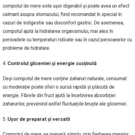
compotul de mere este ușor digerabil și poate avea un efect
calmant asupra stomacului, fiind recomandat în special în
cazuri de indigestie sau disconfort gastric. De asemenea,
compotul ajută la hidratarea organismului, mai ales în
perioadele cu temperaturi ridicate sau în cazul persoanelor cu
probleme de hidratare.
Controlul glicemiei și energie susținută
Deși compotul de mere conține zaharuri naturale, consumat
cu moderație poate oferi o sursă rapidă și plăcută de
energie. Fibrele din fruct ajută la încetinirea absorbției
zaharurilor, prevenind astfel fluctuațiile bruște ale glicemiei.
Ușor de preparat și versatil
Compotul de mere se prepară simplu, prin fierberea merelor