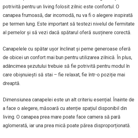
potrivită pentru un living folosit zilnic este confortul. O
canapea frumoasă, dar incomodă, nu va fi o alegere inspirată
pe termen lung. Este important să testezi nivelul de fermitate
al pernelor și să vezi dacă spătarul oferă susținere corectă.
Canapelele cu spătar ușor înclinat și perne generoase oferă
de obicei un confort mai bun pentru utilizarea zilnică. În plus,
adâncimea șezutului trebuie să fie potrivită pentru modul în
care obișnuiești să stai – fie relaxat, fie într-o poziție mai
dreaptă.
Dimensiunea canapelei este un alt criteriu esențial. Înainte de
a face o alegere, măsoară cu atenție spațiul disponibil din
living. O canapea prea mare poate face camera să pară
aglomerată, iar una prea mică poate părea disproporționată.