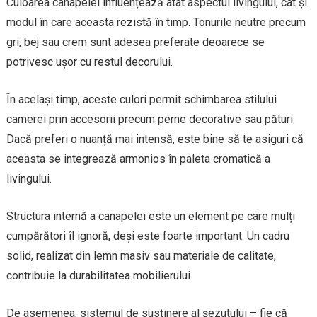
Culoarea canapelei influențează atât aspectul livingului, cât și
modul în care aceasta rezistă în timp. Tonurile neutre precum
gri, bej sau crem sunt adesea preferate deoarece se
potrivesc ușor cu restul decorului.
În același timp, aceste culori permit schimbarea stilului
camerei prin accesorii precum perne decorative sau pături.
Dacă preferi o nuanță mai intensă, este bine să te asiguri că
aceasta se integrează armonios în paleta cromatică a
livingului.
Structura internă a canapelei este un element pe care mulți
cumpărători îl ignoră, deși este foarte important. Un cadru
solid, realizat din lemn masiv sau materiale de calitate,
contribuie la durabilitatea mobilierului.
De asemenea, sistemul de susținere al șezutului – fie că