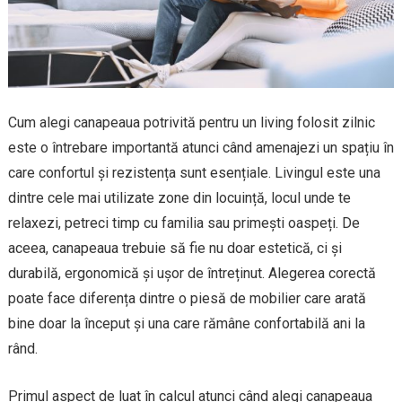
Cum alegi canapeaua potrivită pentru un living folosit zilnic
este o întrebare importantă atunci când amenajezi un spațiu în
care confortul și rezistența sunt esențiale. Livingul este una
dintre cele mai utilizate zone din locuință, locul unde te
relaxezi, petreci timp cu familia sau primești oaspeți. De
aceea, canapeaua trebuie să fie nu doar estetică, ci și
durabilă, ergonomică și ușor de întreținut. Alegerea corectă
poate face diferența dintre o piesă de mobilier care arată
bine doar la început și una care rămâne confortabilă ani la
rând.
Primul aspect de luat în calcul atunci când alegi canapeaua