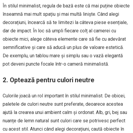
În stilul minimalist, regula de bază este că mai puține obiecte
înseamnă mai mult spațiu și mai multă liniște. Când alegi
decorațiuni, încearcă să te limitezi la câteva piese esențiale,
dar de impact. În loc să umpli fiecare colț al camerei cu
obiecte mici, alege câteva elemente care să fie cu adevărat
semnificative și care să aducă un plus de valoare estetică.
De exemplu, un tablou mare și simplu sau o vază elegantă
pot deveni puncte focale într-o cameră minimalistă.
2. Optează pentru culori neutre
Culorile joacă un rol important în stilul minimalist. De obicei,
paletele de culori neutre sunt preferate, deoarece acestea
ajută la crearea unui ambient calm și ordonat. Alb, gri, bej sau
nuanțe de lemn natural sunt culori care se potrivesc perfect
cu acest stil. Atunci când alegi decorațiuni, caută obiecte în