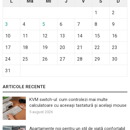
L
Ma
Mi
J
V
S
D
1
2
3
4
5
6
7
8
9
10
11
12
13
14
15
16
17
18
19
20
21
22
23
24
25
26
27
28
29
30
31
ARTICOLE RECENTE
KVM switch-ul: cum controlezi mai multe
calculatoare cu aceeași tastatură și același mouse
5 august 2026
Apartamente noi pentru un stil de viață confortabil