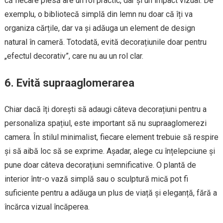
că fiecare piesă are un rol practic, dar și un impact vizual. De
exemplu, o bibliotecă simplă din lemn nu doar că îți va
organiza cărțile, dar va și adăuga un element de design
natural în cameră. Totodată, evită decorațiunile doar pentru
„efectul decorativ”, care nu au un rol clar.
6. Evită supraaglomerarea
Chiar dacă îți dorești să adaugi câteva decorațiuni pentru a
personaliza spațiul, este important să nu supraaglomerezi
camera. În stilul minimalist, fiecare element trebuie să respire
și să aibă loc să se exprime. Așadar, alege cu înțelepciune și
pune doar câteva decorațiuni semnificative. O plantă de
interior într-o vază simplă sau o sculptură mică pot fi
suficiente pentru a adăuga un plus de viață și eleganță, fără a
încărca vizual încăperea.