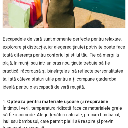
Escapadele de vară sunt momente perfecte pentru relaxare,
explorare și distracție, iar alegerea ținutei potrivite poate face
toată diferența pentru confortul și stilul tău. Fie că mergi la
plajă, în munți sau într-un oraș nou, ținuta trebuie să fie
practică, răcoroasă și, bineînțeles, să reflecte personalitatea
ta. Iată câteva sfaturi utile pentru a-ți compune garderoba
ideală pentru o escapadă de vară reușită.
Optează pentru materiale ușoare și respirabile
În timpul verii, temperatura ridicată face ca materialele grele
să fie incomode. Alege țesături naturale, precum bumbacul,
inul sau bambusul, care permit pielii să respire și previn
transpirația excesivă.