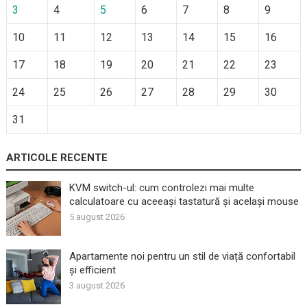
3
4
5
6
7
8
9
10
11
12
13
14
15
16
17
18
19
20
21
22
23
24
25
26
27
28
29
30
31
ARTICOLE RECENTE
KVM switch-ul: cum controlezi mai multe
calculatoare cu aceeași tastatură și același mouse
5 august 2026
Apartamente noi pentru un stil de viață confortabil
și efficient
3 august 2026