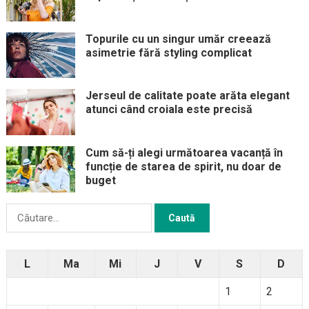
Topurile cu un singur umăr creează
asimetrie fără styling complicat
Jerseul de calitate poate arăta elegant
atunci când croiala este precisă
Cum să-ți alegi următoarea vacanță în
funcție de starea de spirit, nu doar de
buget
Caută
după:
L
Ma
Mi
J
V
S
D
1
2