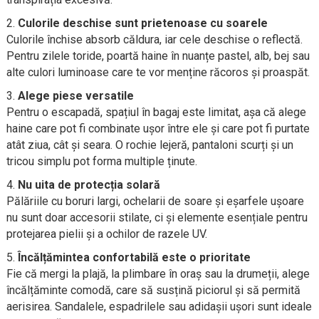
Culorile deschise sunt prietenoase cu soarele
Culorile închise absorb căldura, iar cele deschise o reflectă.
Pentru zilele toride, poartă haine în nuanțe pastel, alb, bej sau
alte culori luminoase care te vor menține răcoros și proaspăt.
Alege piese versatile
Pentru o escapadă, spațiul în bagaj este limitat, așa că alege
haine care pot fi combinate ușor între ele și care pot fi purtate
atât ziua, cât și seara. O rochie lejeră, pantaloni scurți și un
tricou simplu pot forma multiple ținute.
Nu uita de protecția solară
Pălăriile cu boruri largi, ochelarii de soare și eșarfele ușoare
nu sunt doar accesorii stilate, ci și elemente esențiale pentru
protejarea pielii și a ochilor de razele UV.
Încălțămintea confortabilă este o prioritate
Fie că mergi la plajă, la plimbare în oraș sau la drumeții, alege
încălțăminte comodă, care să susțină piciorul și să permită
aerisirea. Sandalele, espadrilele sau adidașii ușori sunt ideale