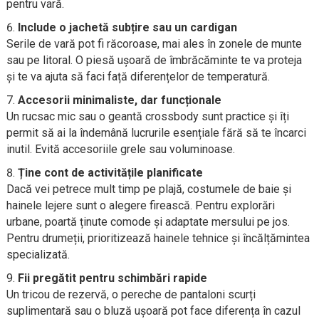
pentru vară.
Include o jachetă subțire sau un cardigan
Serile de vară pot fi răcoroase, mai ales în zonele de munte
sau pe litoral. O piesă ușoară de îmbrăcăminte te va proteja
și te va ajuta să faci față diferențelor de temperatură.
Accesorii minimaliste, dar funcționale
Un rucsac mic sau o geantă crossbody sunt practice și îți
permit să ai la îndemână lucrurile esențiale fără să te încarci
inutil. Evită accesoriile grele sau voluminoase.
Ține cont de activitățile planificate
Dacă vei petrece mult timp pe plajă, costumele de baie și
hainele lejere sunt o alegere firească. Pentru explorări
urbane, poartă ținute comode și adaptate mersului pe jos.
Pentru drumeții, prioritizează hainele tehnice și încălțămintea
specializată.
Fii pregătit pentru schimbări rapide
Un tricou de rezervă, o pereche de pantaloni scurți
suplimentară sau o bluză ușoară pot face diferența în cazul