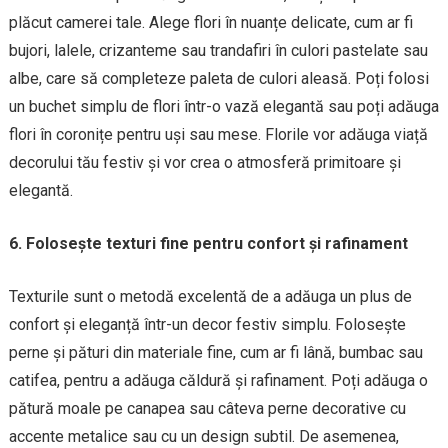
plăcut camerei tale. Alege flori în nuanțe delicate, cum ar fi
bujori, lalele, crizanteme sau trandafiri în culori pastelate sau
albe, care să completeze paleta de culori aleasă. Poți folosi
un buchet simplu de flori într-o vază elegantă sau poți adăuga
flori în coronițe pentru uși sau mese. Florile vor adăuga viață
decorului tău festiv și vor crea o atmosferă primitoare și
elegantă.
6. Folosește texturi fine pentru confort și rafinament
Texturile sunt o metodă excelentă de a adăuga un plus de
confort și eleganță într-un decor festiv simplu. Folosește
perne și pături din materiale fine, cum ar fi lână, bumbac sau
catifea, pentru a adăuga căldură și rafinament. Poți adăuga o
pătură moale pe canapea sau câteva perne decorative cu
accente metalice sau cu un design subtil. De asemenea,