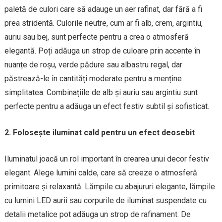
paletă de culori care să adauge un aer rafinat, dar fără a fi
prea stridentă. Culorile neutre, cum ar fi alb, crem, argintiu,
auriu sau bej, sunt perfecte pentru a crea o atmosferă
elegantă. Poți adăuga un strop de culoare prin accente în
nuanțe de roșu, verde pădure sau albastru regal, dar
păstrează-le în cantități moderate pentru a menține
simplitatea. Combinațiile de alb și auriu sau argintiu sunt
perfecte pentru a adăuga un efect festiv subtil și sofisticat.
2. Folosește iluminat cald pentru un efect deosebit
Iluminatul joacă un rol important în crearea unui decor festiv
elegant. Alege lumini calde, care să creeze o atmosferă
primitoare și relaxantă. Lămpile cu abajururi elegante, lămpile
cu lumini LED aurii sau corpurile de iluminat suspendate cu
detalii metalice pot adăuga un strop de rafinament. De