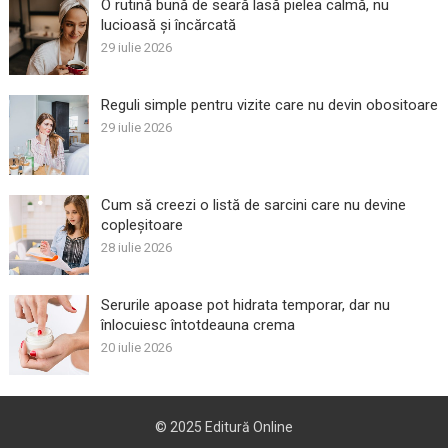
O rutină bună de seară lasă pielea calmă, nu
lucioasă și încărcată
29 iulie 2026
Reguli simple pentru vizite care nu devin obositoare
29 iulie 2026
Cum să creezi o listă de sarcini care nu devine
copleșitoare
28 iulie 2026
Serurile apoase pot hidrata temporar, dar nu
înlocuiesc întotdeauna crema
20 iulie 2026
© 2025
Editură Online