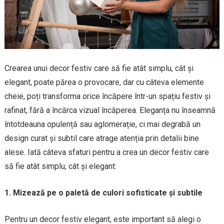
Crearea unui decor festiv care să fie atât simplu, cât și
elegant, poate părea o provocare, dar cu câteva elemente
cheie, poți transforma orice încăpere într-un spațiu festiv și
rafinat, fără a încărca vizual încăperea. Eleganța nu înseamnă
întotdeauna opulență sau aglomerație, ci mai degrabă un
design curat și subtil care atrage atenția prin detalii bine
alese. Iată câteva sfaturi pentru a crea un decor festiv care
să fie atât simplu, cât și elegant:
1. Mizează pe o paletă de culori sofisticate și subtile
Pentru un decor festiv elegant, este important să alegi o