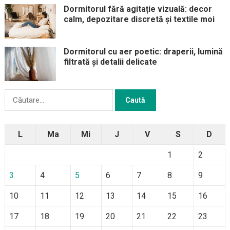
Dormitorul fără agitație vizuală: decor
calm, depozitare discretă și textile moi
Dormitorul cu aer poetic: draperii, lumină
filtrată și detalii delicate
Caută
după:
L
Ma
Mi
J
V
S
D
1
2
3
4
5
6
7
8
9
10
11
12
13
14
15
16
17
18
19
20
21
22
23