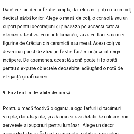
Dacă vrei un decor festiv simplu, dar elegant, poți crea un colț
dedicat sărbătorilor. Alege o masă de colț, o consolă sau un
suport pentru decorațiuni și plasează pe aceasta câteva
elemente festive, cum ar fi lumânări, vaze cu flori, sau mici
figurine de Crăciun din ceramică sau metal. Acest colț va
deveni un punct de atracție festiv, fără a încărca întreaga
încăpere. De asemenea, această zonă poate fi folosită
pentru a expune obiectele deosebite, adăugând o notă de
eleganță și rafinament.
9. Fii atent la detaliile de masă
Pentru o masă festivă elegantă, alege farfurii și tacâmuri
simple, dar elegante, și adaugă câteva detalii de culoare prin
servetele și suporturi pentru lumânări. Alege un decor
minimalist, dar sofisticat, cu accente metalice sau culori