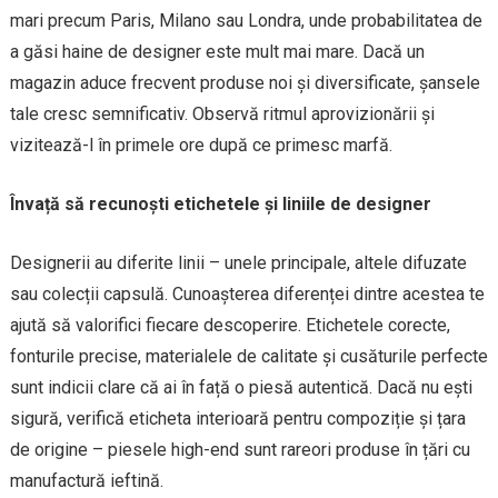
mari precum Paris, Milano sau Londra, unde probabilitatea de
a găsi haine de designer este mult mai mare. Dacă un
magazin aduce frecvent produse noi și diversificate, șansele
tale cresc semnificativ. Observă ritmul aprovizionării și
vizitează-l în primele ore după ce primesc marfă.
Învață să recunoști etichetele și liniile de designer
Designerii au diferite linii – unele principale, altele difuzate
sau colecții capsulă. Cunoașterea diferenței dintre acestea te
ajută să valorifici fiecare descoperire. Etichetele corecte,
fonturile precise, materialele de calitate și cusăturile perfecte
sunt indicii clare că ai în față o piesă autentică. Dacă nu ești
sigură, verifică eticheta interioară pentru compoziție și țara
de origine – piesele high-end sunt rareori produse în țări cu
manufactură ieftină.