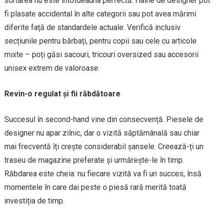
sortarea nu este întotdeauna perfectă. Haine de designer pot
fi plasate accidental în alte categorii sau pot avea mărimi
diferite față de standardele actuale. Verifică inclusiv
secțiunile pentru bărbați, pentru copii sau cele cu articole
mixte – poți găsi sacouri, tricouri oversized sau accesorii
unisex extrem de valoroase.
Revin-o regulat și fii răbdătoare
Succesul în second-hand vine din consecvență. Piesele de
designer nu apar zilnic, dar o vizită săptămânală sau chiar
mai frecventă îți crește considerabil șansele. Creează-ți un
traseu de magazine preferate și urmărește-le în timp.
Răbdarea este cheia: nu fiecare vizită va fi un succes, însă
momentele în care dai peste o piesă rară merită toată
investiția de timp.