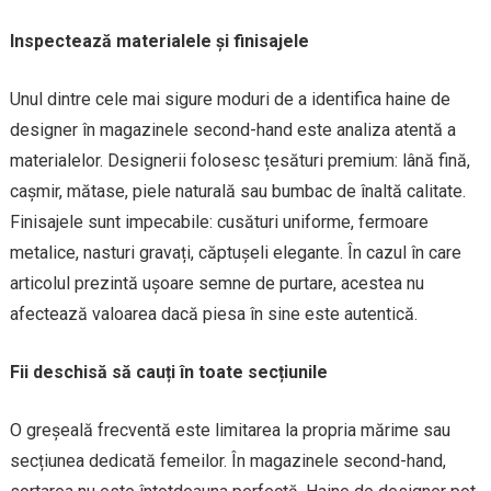
Inspectează materialele și finisajele
Unul dintre cele mai sigure moduri de a identifica haine de
designer în magazinele second-hand este analiza atentă a
materialelor. Designerii folosesc țesături premium: lână fină,
cașmir, mătase, piele naturală sau bumbac de înaltă calitate.
Finisajele sunt impecabile: cusături uniforme, fermoare
metalice, nasturi gravați, căptușeli elegante. În cazul în care
articolul prezintă ușoare semne de purtare, acestea nu
afectează valoarea dacă piesa în sine este autentică.
Fii deschisă să cauți în toate secțiunile
O greșeală frecventă este limitarea la propria mărime sau
secțiunea dedicată femeilor. În magazinele second-hand,