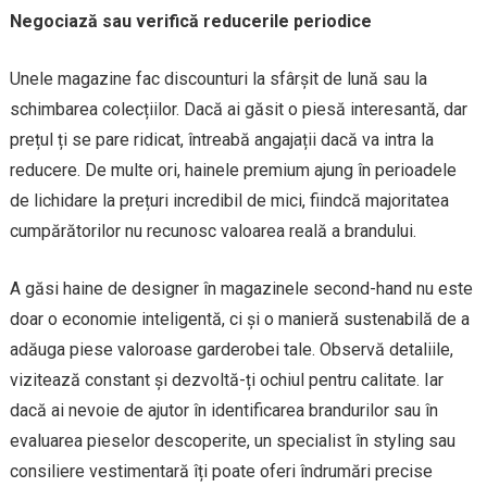
Negociază sau verifică reducerile periodice
Unele magazine fac discounturi la sfârșit de lună sau la
schimbarea colecțiilor. Dacă ai găsit o piesă interesantă, dar
prețul ți se pare ridicat, întreabă angajații dacă va intra la
reducere. De multe ori, hainele premium ajung în perioadele
de lichidare la prețuri incredibil de mici, fiindcă majoritatea
cumpărătorilor nu recunosc valoarea reală a brandului.
A găsi haine de designer în magazinele second-hand nu este
doar o economie inteligentă, ci și o manieră sustenabilă de a
adăuga piese valoroase garderobei tale. Observă detaliile,
vizitează constant și dezvoltă-ți ochiul pentru calitate. Iar
dacă ai nevoie de ajutor în identificarea brandurilor sau în
evaluarea pieselor descoperite, un specialist în styling sau
consiliere vestimentară îți poate oferi îndrumări precise