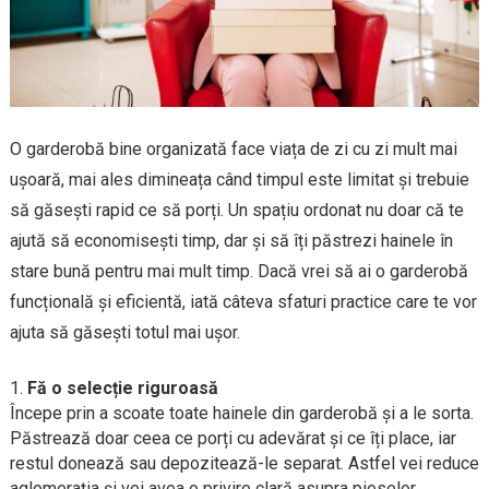
O garderobă bine organizată face viața de zi cu zi mult mai
ușoară, mai ales dimineața când timpul este limitat și trebuie
să găsești rapid ce să porți. Un spațiu ordonat nu doar că te
ajută să economisești timp, dar și să îți păstrezi hainele în
stare bună pentru mai mult timp. Dacă vrei să ai o garderobă
funcțională și eficientă, iată câteva sfaturi practice care te vor
ajuta să găsești totul mai ușor.
Fă o selecție riguroasă
Începe prin a scoate toate hainele din garderobă și a le sorta.
Păstrează doar ceea ce porți cu adevărat și ce îți place, iar
restul donează sau depozitează-le separat. Astfel vei reduce
aglomerația și vei avea o privire clară asupra pieselor