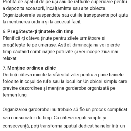
Profită de spațiul de pe uși sau de rafturile superioare pentru
a depozita accesorii, încălțăminte sau alte obiecte.
Organizatoarele suspendate sau cutiile transparente pot ajuta
la menținerea ordinii și la accesul facil.
Pregătește-ți ținutele din timp
Planifică-ți câteva ținute pentru zilele următoare și
pregătește-le pe umerașe. Astfel, dimineața nu vei pierde
timp căutând combinațiile potrivite și vei începe ziua mai
relaxat.
Menține ordinea zilnic
Dedică câteva minute la sfârșitul zilei pentru a pune hainele
folosite în coșul de rufe sau la locul lor. Un obicei simplu care
previne dezordinea și menține garderoba organizată pe
termen lung.
Organizarea garderobei nu trebuie să fie un proces complicat
sau consumator de timp. Cu câteva reguli simple și
consecvență, poți transforma spațiul dedicat hainelor într-un