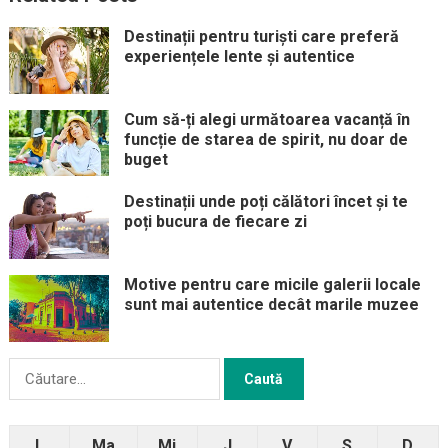
Destinații pentru turiști care preferă
experiențele lente și autentice
Cum să-ți alegi următoarea vacanță în
funcție de starea de spirit, nu doar de
buget
Destinații unde poți călători încet și te
poți bucura de fiecare zi
Motive pentru care micile galerii locale
sunt mai autentice decât marile muzee
Caută
după:
L
Ma
Mi
J
V
S
D