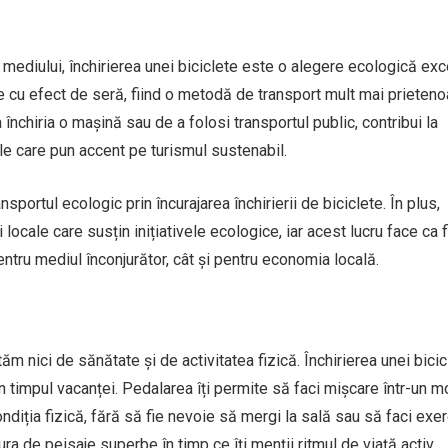
 mediului, închirierea unei biciclete este o alegere ecologică exc
e cu efect de seră, fiind o metodă de transport mult mai prieten
 închiria o mașină sau de a folosi transportul public, contribui la
le care pun accent pe turismul sustenabil.
portul ecologic prin încurajarea închirierii de biciclete. În plus,
locale care susțin inițiativele ecologice, iar acest lucru face ca 
entru mediul înconjurător, cât și pentru economia locală.
ăm nici de sănătate și de activitatea fizică. Închirierea unei bicic
n timpul vacanței. Pedalarea îți permite să faci mișcare într-un 
ondiția fizică, fără să fie nevoie să mergi la sală sau să faci exerc
ura de peisaje superbe în timp ce îți menții ritmul de viață activ.