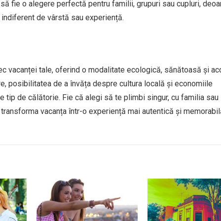
 să fie o alegere perfectă pentru familii, grupuri sau cupluri, deo
 indiferent de vârstă sau experiență.
ec vacanței tale, oferind o modalitate ecologică, sănătoasă și ac
e, posibilitatea de a învăța despre cultura locală și economiile
e tip de călătorie. Fie că alegi să te plimbi singur, cu familia sau
i va transforma vacanța într-o experiență mai autentică și memorabil