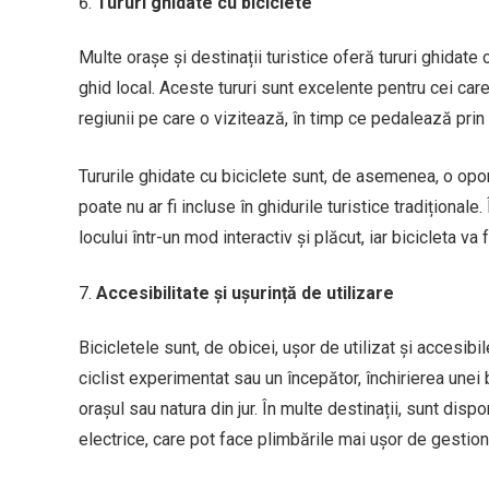
Tururi ghidate cu biciclete
Multe orașe și destinații turistice oferă tururi ghidate
ghid local. Aceste tururi sunt excelente pentru cei care
regiunii pe care o vizitează, în timp ce pedalează pri
Tururile ghidate cu biciclete sunt, de asemenea, o oport
poate nu ar fi incluse în ghidurile turistice tradițional
locului într-un mod interactiv și plăcut, iar bicicleta v
Accesibilitate și ușurință de utilizare
Bicicletele sunt, de obicei, ușor de utilizat și accesibi
ciclist experimentat sau un începător, închirierea unei
orașul sau natura din jur. În multe destinații, sunt dispon
electrice, care pot face plimbările mai ușor de gestion