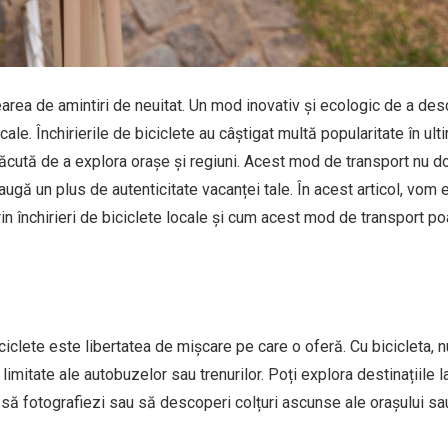
earea de amintiri de neuitat. Un mod inovativ și ecologic de a des
cale. Închirierile de biciclete au câștigat multă popularitate în ulti
 plăcută de a explora orașe și regiuni. Acest mod de transport nu do
ugă un plus de autenticitate vacanței tale. În acest articol, vom 
n închirieri de biciclete locale și cum acest mod de transport po
iciclete este libertatea de mișcare pe care o oferă. Cu bicicleta, n
imitate ale autobuzelor sau trenurilor. Poți explora destinațiile l
e, să fotografiezi sau să descoperi colțuri ascunse ale orașului sa