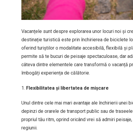
Vacanțele sunt despre explorarea unor locuri noi și cr
destinație turistică este prin închirierea de biciclete lo
oferind turiștilor o modalitate accesibilă, flexibilă și
permite să te bucuri de peisaje spectaculoase, dar ada
câteva dintre elementele care transformă o vacanță pri
îmbogăți experiența de călătorie.
Flexibilitatea și libertatea de mișcare
Unul dintre cele mai mari avantaje ale închirierii unei b
depinzi de orarele de transport public sau de traseele l
propriul tău ritm, oprind oricând vrei să admiri peisaj
regiunii.