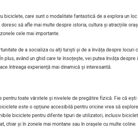
 cu biciclete, care sunt o modalitate fantastică de a explora un loc
 doresc să afle mai multe despre istoria, cultura și atracțiile oraș
n zonele cele mai importante.
unitate de a socializa cu alți turiști și de a învăța despre locuri 
e. În plus, având un ghid care te însoțește, vei putea învăța despre 
a face întreaga experiență mai dinamică și interesantă.
le pentru toate vârstele și nivelele de pregătire fizică. Fie că ești
 biciclete este o opțiune accesibilă pentru oricine vrea să explor
ibile biciclete pentru diferite tipuri de utilizatori, inclusiv bicicle
at, chiar și în zonele mai montane sau în orașele cu multe coline.