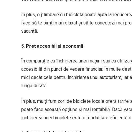
În plus, o plimbare cu bicicleta poate ajuta la reducerea
face să te simți mai relaxat și să te conectezi mai pr
vacanță.
Preț accesibil și economii
În comparație cu închirierea unei mașini sau cu utilizar
accesibilă din punct de vedere financiar. În multe destin
mici decât cele pentru închirierea unui autoturism, iar
lungă durată.
În plus, mulți furnizori de biciclete locale oferă tarif
poate face această opțiune și mai rentabilă. Dacă vaca
închirierea unei biciclete este o modalitate eficientă d