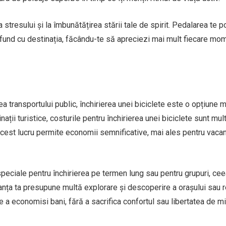
 stresului și la îmbunătățirea stării tale de spirit. Pedalarea te p
ofund cu destinația, făcându-te să apreciezi mai mult fiecare mo
ea transportului public, închirierea unei biciclete este o opțiune 
ații turistice, costurile pentru închirierea unei biciclete sunt mul
 acest lucru permite economii semnificative, mai ales pentru vaca
e speciale pentru închirierea pe termen lung sau pentru grupuri, ce
nța ta presupune multă explorare și descoperire a orașului sau re
e a economisi bani, fără a sacrifica confortul sau libertatea de m