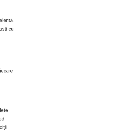
elentă.
oasă cu
fiecare
lete
mod
iții