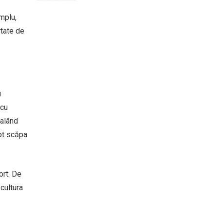
emplu,
rtate de
u
 cu
dalând
pot scăpa
ort. De
 cultura