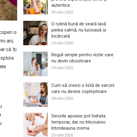
autentice
30 iulie 2026
O rutină bună de seară lasă
pielea calmă, nu lucioasă și
coperi o
încărcată
mii ani,
29 iulie 2026
ar că îți
Reguli simple pentru vizite care
explora
nu devin obositoare
ate
29 iulie 2026
Cum să creezi o listă de sarcini
care nu devine copleșitoare
28 iulie 2026
u
a
Serurile apoase pot hidrata
temporar, dar nu înlocuiesc
u
întotdeauna crema
20 iulie 2026