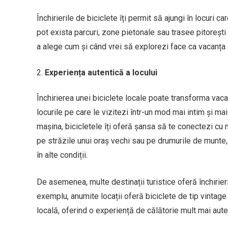
Închirierile de biciclete îți permit să ajungi în locuri 
pot exista parcuri, zone pietonale sau trasee pitorești
a alege cum și când vrei să explorezi face ca vacanța 
Experiența autentică a locului
Închirierea unei biciclete locale poate transforma vaca
locurile pe care le vizitezi într-un mod mai intim și m
mașina, bicicletele îți oferă șansa să te conectezi cu
pe străzile unui oraș vechi sau pe drumurile de munte, p
în alte condiții.
De asemenea, multe destinații turistice oferă închirier
exemplu, anumite locații oferă biciclete de tip vintage 
locală, oferind o experiență de călătorie mult mai aute