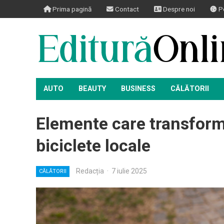
Prima pagină
Contact
Despre noi
Po
AUTO
BEAUTY
BUSINESS
CĂLĂTORII
Elemente care transformă
biciclete locale
Redacția
·
7 iulie 2025
CĂLĂTORII