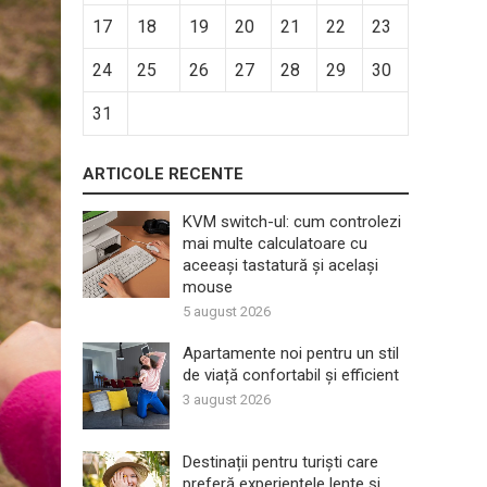
17
18
19
20
21
22
23
24
25
26
27
28
29
30
31
ARTICOLE RECENTE
KVM switch-ul: cum controlezi
mai multe calculatoare cu
aceeași tastatură și același
mouse
5 august 2026
Apartamente noi pentru un stil
de viață confortabil și efficient
3 august 2026
Destinații pentru turiști care
preferă experiențele lente și