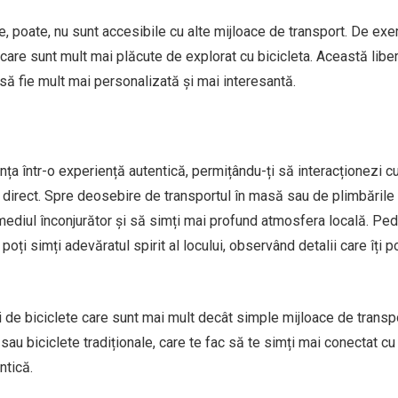
care, poate, nu sunt accesibile cu alte mijloace de transport. De ex
 care sunt mult mai plăcute de explorat cu bicicleta. Această libe
să fie mult mai personalizată și mai interesantă.
nța într-o experiență autentică, permițându-ți să interacționezi c
ai direct. Spre deosebire de transportul în masă sau de plimbările
 mediul înconjurător și să simți mai profund atmosfera locală. Pe
oți simți adevăratul spirit al locului, observând detalii care îți 
i de biciclete care sunt mai mult decât simple mijloace de transp
sau biciclete tradiționale, care te fac să te simți mai conectat cu
ntică.