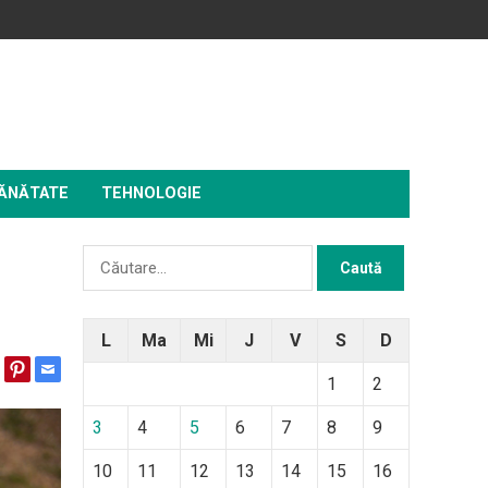
ĂNĂTATE
TEHNOLOGIE
Caută
după:
L
Ma
Mi
J
V
S
D
1
2
3
4
5
6
7
8
9
10
11
12
13
14
15
16