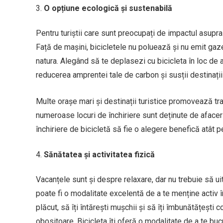
O opțiune ecologică și sustenabilă
Pentru turiștii care sunt preocupați de impactul asupra
Față de mașini, bicicletele nu poluează și nu emit gaz
natura. Alegând să te deplasezi cu bicicleta în loc de a
reducerea amprentei tale de carbon și susții destinații
Multe orașe mari și destinații turistice promovează trans
numeroase locuri de închiriere sunt deținute de afaceri 
închiriere de bicicletă să fie o alegere benefică atât p
Sănătatea și activitatea fizică
Vacanțele sunt și despre relaxare, dar nu trebuie să uit
poate fi o modalitate excelentă de a te menține activ î
plăcut, să îți întărești mușchii și să îți îmbunătățești c
obositoare. Bicicleta îți oferă o modalitate de a te buc