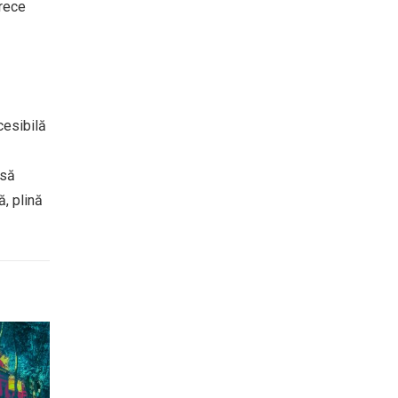
arece
cesibilă
 să
ă, plină