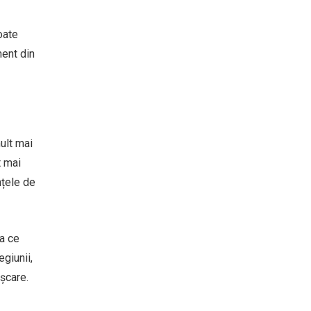
oate
ment din
mult mai
t mai
nțele de
ea ce
giunii,
ișcare.