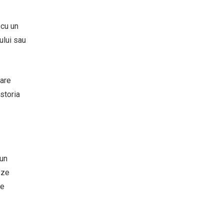
 cu un
ului sau
care
istoria
 un
eze
te