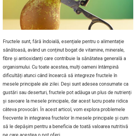
Fructele sunt, fără îndoială, esențiale pentru o alimentație
sănătoasă, având un conținut bogat de vitamine, minerale,
fibre și antioxidanți care contribuie la sănătatea generală a
organismului. Cu toate acestea, mulți oameni întâmpină
dificultăți atunci când încearcă să integreze fructele în
mesele principale ale zilei. Deși sunt adesea consumate ca
gustări sau deserturi, fructele pot adăuga un plus de nutrienți
și savoare la mesele principale, dar acest lucru poate ridica
câteva provocări. În acest articol, vom explora problemele
frecvente în integrarea fructelor în mesele principale și cum
să le depășim pentru a beneficia de toată valoarea nutritivă
pe care acestea o pot oferi.