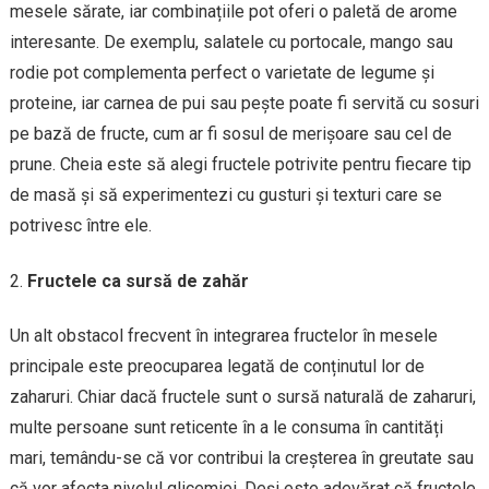
mesele sărate, iar combinațiile pot oferi o paletă de arome
interesante. De exemplu, salatele cu portocale, mango sau
rodie pot complementa perfect o varietate de legume și
proteine, iar carnea de pui sau pește poate fi servită cu sosuri
pe bază de fructe, cum ar fi sosul de merișoare sau cel de
prune. Cheia este să alegi fructele potrivite pentru fiecare tip
de masă și să experimentezi cu gusturi și texturi care se
potrivesc între ele.
Fructele ca sursă de zahăr
Un alt obstacol frecvent în integrarea fructelor în mesele
principale este preocuparea legată de conținutul lor de
zaharuri. Chiar dacă fructele sunt o sursă naturală de zaharuri,
multe persoane sunt reticente în a le consuma în cantități
mari, temându-se că vor contribui la creșterea în greutate sau
că vor afecta nivelul glicemiei. Deși este adevărat că fructele