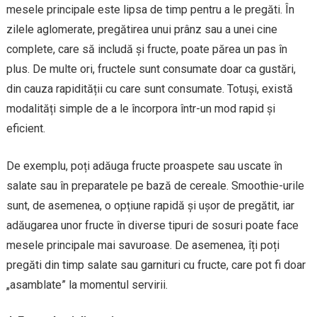
mesele principale este lipsa de timp pentru a le pregăti. În
zilele aglomerate, pregătirea unui prânz sau a unei cine
complete, care să includă și fructe, poate părea un pas în
plus. De multe ori, fructele sunt consumate doar ca gustări,
din cauza rapidității cu care sunt consumate. Totuși, există
modalități simple de a le încorpora într-un mod rapid și
eficient.
De exemplu, poți adăuga fructe proaspete sau uscate în
salate sau în preparatele pe bază de cereale. Smoothie-urile
sunt, de asemenea, o opțiune rapidă și ușor de pregătit, iar
adăugarea unor fructe în diverse tipuri de sosuri poate face
mesele principale mai savuroase. De asemenea, îți poți
pregăti din timp salate sau garnituri cu fructe, care pot fi doar
„asamblate” la momentul servirii.