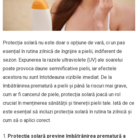
Protecția solară nu este doar o opțiune de vară, ci un pas
esențial în rutina zilnică de îngrijire a pielii, indiferent de
sezon. Expunerea la razele ultraviolete (UV) ale soarelui
poate provoca daune semnificative pielii, iar efectele
acestora nu sunt întotdeauna vizibile imediat. De la
îmbătrânirea prematură a pielii și până la riscuri mai grave,
cum ar fi cancerul de piele, protecția solară joacă un rol
crucial în menținerea sănătății și tinereții pielii tale. Iată de ce
este esențial să incluzi protecția solară în rutina ta zilnică și
cum să o aplici corect.
Protecția solară previne îmbătrânirea prematură a