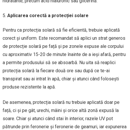
hidratante, precum acid hialuronic sau glicerină.
Aplicarea corectă a protecției solare
Pentru ca protecția solară să fie eficientă, trebuie aplicată
corect și uniform. Este recomandat să aplici un strat generos
de protecție solară pe față și pe zonele expuse ale corpului
cu aproximativ 15-20 de minute înainte de a ieși afară, pentru
a permite produsului să se absoarbă. Nu uita să reaplici
protecția solară la fiecare două ore sau după ce te-ai
transpirat sau ai intrat în apă, chiar și atunci când folosești
produse rezistente la apă.
De asemenea, protecția solară nu trebuie aplicată doar pe
față, ci și pe gât, urechi, mâini și orice altă zonă expusă la
soare. Chiar și atunci când stai în interior, razele UV pot
pătrunde prin feronerie și feronerie de geamuri, iar expunerea