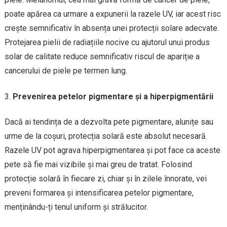
poate apărea ca urmare a expunerii la razele UV, iar acest risc
crește semnificativ în absența unei protecții solare adecvate.
Protejarea pielii de radiațiile nocive cu ajutorul unui produs
solar de calitate reduce semnificativ riscul de apariție a
cancerului de piele pe termen lung.
Prevenirea petelor pigmentare și a hiperpigmentării
Dacă ai tendința de a dezvolta pete pigmentare, alunițe sau
urme de la coșuri, protecția solară este absolut necesară.
Razele UV pot agrava hiperpigmentarea și pot face ca aceste
pete să fie mai vizibile și mai greu de tratat. Folosind
protecție solară în fiecare zi, chiar și în zilele înnorate, vei
preveni formarea și intensificarea petelor pigmentare,
menținându-ți tenul uniform și strălucitor.