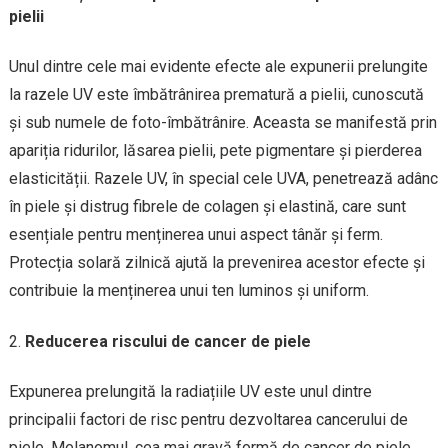
pielii
Unul dintre cele mai evidente efecte ale expunerii prelungite
la razele UV este îmbătrânirea prematură a pielii, cunoscută
și sub numele de foto-îmbătrânire. Aceasta se manifestă prin
apariția ridurilor, lăsarea pielii, pete pigmentare și pierderea
elasticității. Razele UV, în special cele UVA, penetrează adânc
în piele și distrug fibrele de colagen și elastină, care sunt
esențiale pentru menținerea unui aspect tânăr și ferm.
Protecția solară zilnică ajută la prevenirea acestor efecte și
contribuie la menținerea unui ten luminos și uniform.
Reducerea riscului de cancer de piele
Expunerea prelungită la radiațiile UV este unul dintre
principalii factori de risc pentru dezvoltarea cancerului de
piele. Melanomul, cea mai gravă formă de cancer de piele,