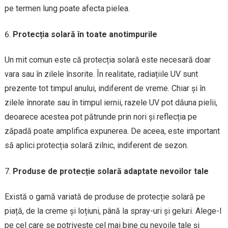
pe termen lung poate afecta pielea.
Protecția solară în toate anotimpurile
Un mit comun este că protecția solară este necesară doar
vara sau în zilele însorite. În realitate, radiațiile UV sunt
prezente tot timpul anului, indiferent de vreme. Chiar și în
zilele înnorate sau în timpul iernii, razele UV pot dăuna pielii,
deoarece acestea pot pătrunde prin nori și reflecția pe
zăpadă poate amplifica expunerea. De aceea, este important
să aplici protecția solară zilnic, indiferent de sezon.
Produse de protecție solară adaptate nevoilor tale
Există o gamă variată de produse de protecție solară pe
piață, de la creme și loțiuni, până la spray-uri și geluri. Alege-l
pe cel care se potrivește cel mai bine cu nevoile tale și