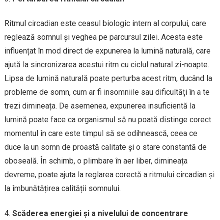
Ritmul circadian este ceasul biologic intern al corpului, care
reglează somnul și veghea pe parcursul zilei. Acesta este
influențat în mod direct de expunerea la lumină naturală, care
ajută la sincronizarea acestui ritm cu ciclul natural zi-noapte.
Lipsa de lumină naturală poate perturba acest ritm, ducând la
probleme de somn, cum ar fi insomniile sau dificultăți în a te
trezi dimineața. De asemenea, expunerea insuficientă la
lumină poate face ca organismul să nu poată distinge corect
momentul în care este timpul să se odihnească, ceea ce
duce la un somn de proastă calitate și o stare constantă de
oboseală. În schimb, o plimbare în aer liber, dimineața
devreme, poate ajuta la reglarea corectă a ritmului circadian și
la îmbunătățirea calității somnului.
Scăderea energiei și a nivelului de concentrare