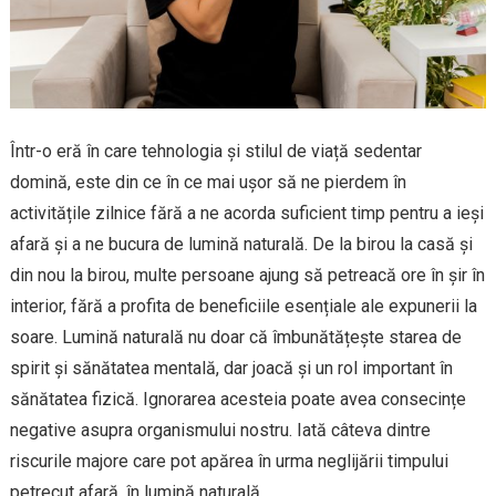
Într-o eră în care tehnologia și stilul de viață sedentar
domină, este din ce în ce mai ușor să ne pierdem în
activitățile zilnice fără a ne acorda suficient timp pentru a ieși
afară și a ne bucura de lumină naturală. De la birou la casă și
din nou la birou, multe persoane ajung să petreacă ore în șir în
interior, fără a profita de beneficiile esențiale ale expunerii la
soare. Lumină naturală nu doar că îmbunătățește starea de
spirit și sănătatea mentală, dar joacă și un rol important în
sănătatea fizică. Ignorarea acesteia poate avea consecințe
negative asupra organismului nostru. Iată câteva dintre
riscurile majore care pot apărea în urma neglijării timpului
petrecut afară, în lumină naturală.