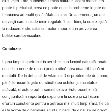
circulației. Fără suficientă lumină naturală, acest mecanism
poate fi perturbat, ceea ce poate duce la probleme legate de
tensiunea arterială și sănătatea inimii. De asemenea, un stil
de viață care include ieșiri regulate în aer liber, la soare, ajută
la reducerea stresului, un factor important în prevenirea
bolilor cardiovasculare.
Concluzie
Lipsa timpului petrecut în aer liber, sub lumină naturală, poate
duce la o serie de riscuri pentru sănătatea noastră fizică și
mentală. De la deficitul de vitamina D și problemele de somn,
până la riscuri legate de sănătatea ochilor și imunitatea
scăzută, efectele pot fi semnificative. Este esențial să
conștientizăm importanța expunerii la soare și să facem
eforturi conștiente pentru a petrece mai mult timp afară, fie că
este vorba de o plimbare scurtă în parc, de o pauză de prânz