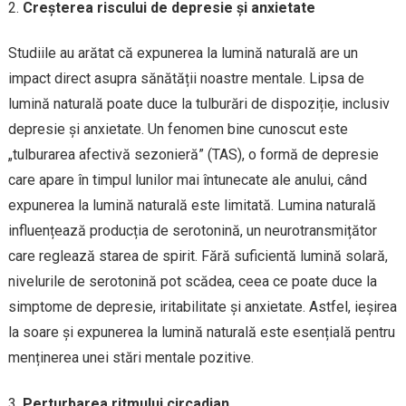
Creșterea riscului de depresie și anxietate
Studiile au arătat că expunerea la lumină naturală are un
impact direct asupra sănătății noastre mentale. Lipsa de
lumină naturală poate duce la tulburări de dispoziție, inclusiv
depresie și anxietate. Un fenomen bine cunoscut este
„tulburarea afectivă sezonieră” (TAS), o formă de depresie
care apare în timpul lunilor mai întunecate ale anului, când
expunerea la lumină naturală este limitată. Lumina naturală
influențează producția de serotonină, un neurotransmițător
care reglează starea de spirit. Fără suficientă lumină solară,
nivelurile de serotonină pot scădea, ceea ce poate duce la
simptome de depresie, iritabilitate și anxietate. Astfel, ieșirea
la soare și expunerea la lumină naturală este esențială pentru
menținerea unei stări mentale pozitive.
Perturbarea ritmului circadian