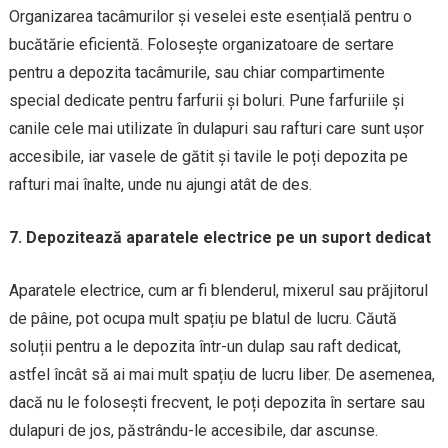
Organizarea tacâmurilor și veselei este esențială pentru o
bucătărie eficientă. Folosește organizatoare de sertare
pentru a depozita tacâmurile, sau chiar compartimente
special dedicate pentru farfurii și boluri. Pune farfuriile și
canile cele mai utilizate în dulapuri sau rafturi care sunt ușor
accesibile, iar vasele de gătit și tavile le poți depozita pe
rafturi mai înalte, unde nu ajungi atât de des.
7. Depozitează aparatele electrice pe un suport dedicat
Aparatele electrice, cum ar fi blenderul, mixerul sau prăjitorul
de pâine, pot ocupa mult spațiu pe blatul de lucru. Căută
soluții pentru a le depozita într-un dulap sau raft dedicat,
astfel încât să ai mai mult spațiu de lucru liber. De asemenea,
dacă nu le folosești frecvent, le poți depozita în sertare sau
dulapuri de jos, păstrându-le accesibile, dar ascunse.