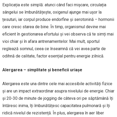
Explicația este simplă: atunci când faci mișcare, circulația
sângelui se îmbunătățește, oxigenul ajunge mai ușor la
țesuturi, iar corpul produce endorfine și serotonină – hormonii
care cresc starea de bine. În timp, organismul devine mai
eficient în gestionarea efortului și vei observa că te simți mai
vioi chiar și în afara antrenamentelor. Mai mult, sportul
reglează somnul, ceea ce înseamnă că vei avea parte de
odihnă de calitate, factor esențial pentru energie zilnică.
Alergarea – simplitate și beneficii uriașe
Alergarea este una dintre cele mai accesibile activități fizice
și are un impact extraordinar asupra nivelului de energie. Chiar
și 20-30 de minute de jogging de câteva ori pe săptămână îți
întăresc inima, îți îmbunătățesc capacitatea pulmonară și îți
ridică nivelul de rezistență. În plus, alergarea în aer liber