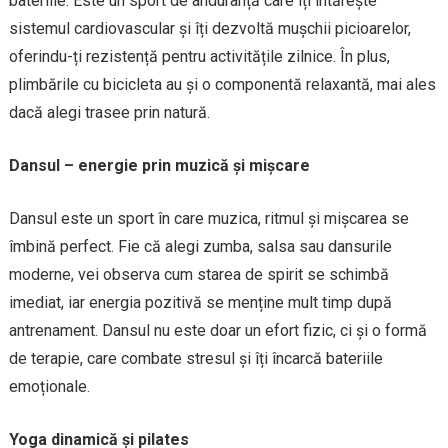
bateriile. Este un sport de anduranță care îți întărește
sistemul cardiovascular și îți dezvoltă mușchii picioarelor,
oferindu-ți rezistență pentru activitățile zilnice. În plus,
plimbările cu bicicleta au și o componentă relaxantă, mai ales
dacă alegi trasee prin natură.
Dansul – energie prin muzică și mișcare
Dansul este un sport în care muzica, ritmul și mișcarea se
îmbină perfect. Fie că alegi zumba, salsa sau dansurile
moderne, vei observa cum starea de spirit se schimbă
imediat, iar energia pozitivă se menține mult timp după
antrenament. Dansul nu este doar un efort fizic, ci și o formă
de terapie, care combate stresul și îți încarcă bateriile
emoționale.
Yoga dinamică și pilates