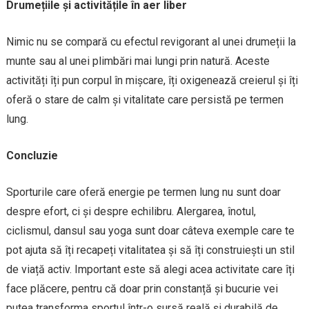
Drumețiile și activitățile în aer liber
Nimic nu se compară cu efectul revigorant al unei drumeții la
munte sau al unei plimbări mai lungi prin natură. Aceste
activități îți pun corpul în mișcare, îți oxigenează creierul și îți
oferă o stare de calm și vitalitate care persistă pe termen
lung.
Concluzie
Sporturile care oferă energie pe termen lung nu sunt doar
despre efort, ci și despre echilibru. Alergarea, înotul,
ciclismul, dansul sau yoga sunt doar câteva exemple care te
pot ajuta să îți recapeți vitalitatea și să îți construiești un stil
de viață activ. Important este să alegi acea activitate care îți
face plăcere, pentru că doar prin constanță și bucurie vei
putea transforma sportul într-o sursă reală și durabilă de