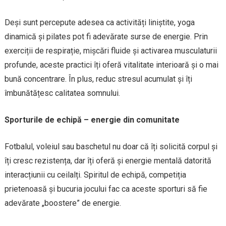
Deși sunt percepute adesea ca activități liniștite, yoga
dinamică și pilates pot fi adevărate surse de energie. Prin
exerciții de respirație, mișcări fluide și activarea musculaturii
profunde, aceste practici îți oferă vitalitate interioară și o mai
bună concentrare. În plus, reduc stresul acumulat și îți
îmbunătățesc calitatea somnului.
Sporturile de echipă – energie din comunitate
Fotbalul, voleiul sau baschetul nu doar că îți solicită corpul și
îți cresc rezistența, dar îți oferă și energie mentală datorită
interacțiunii cu ceilalți. Spiritul de echipă, competiția
prietenoasă și bucuria jocului fac ca aceste sporturi să fie
adevărate „boostere” de energie.