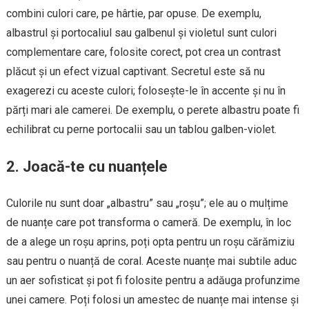
combini culori care, pe hârtie, par opuse. De exemplu,
albastrul și portocaliul sau galbenul și violetul sunt culori
complementare care, folosite corect, pot crea un contrast
plăcut și un efect vizual captivant. Secretul este să nu
exagerezi cu aceste culori; folosește-le în accente și nu în
părți mari ale camerei. De exemplu, o perete albastru poate fi
echilibrat cu perne portocalii sau un tablou galben-violet.
2. Joacă-te cu nuanțele
Culorile nu sunt doar „albastru” sau „roșu”; ele au o mulțime
de nuanțe care pot transforma o cameră. De exemplu, în loc
de a alege un roșu aprins, poți opta pentru un roșu cărămiziu
sau pentru o nuanță de coral. Aceste nuanțe mai subtile aduc
un aer sofisticat și pot fi folosite pentru a adăuga profunzime
unei camere. Poți folosi un amestec de nuanțe mai intense și