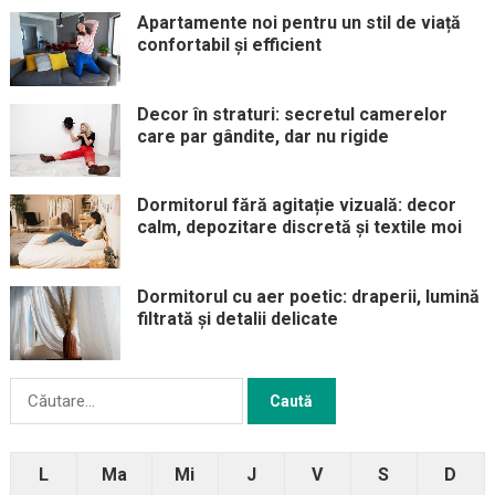
Apartamente noi pentru un stil de viață
confortabil și efficient
Decor în straturi: secretul camerelor
care par gândite, dar nu rigide
Dormitorul fără agitație vizuală: decor
calm, depozitare discretă și textile moi
Dormitorul cu aer poetic: draperii, lumină
filtrată și detalii delicate
Caută
după:
L
Ma
Mi
J
V
S
D