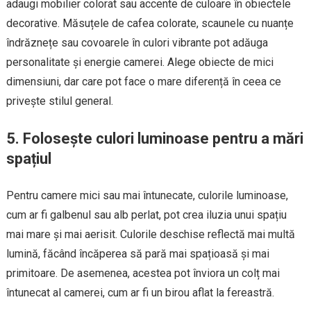
adaugi mobilier colorat sau accente de culoare în obiectele
decorative. Măsuțele de cafea colorate, scaunele cu nuanțe
îndrăznețe sau covoarele în culori vibrante pot adăuga
personalitate și energie camerei. Alege obiecte de mici
dimensiuni, dar care pot face o mare diferență în ceea ce
privește stilul general.
5. Folosește culori luminoase pentru a mări
spațiul
Pentru camere mici sau mai întunecate, culorile luminoase,
cum ar fi galbenul sau alb perlat, pot crea iluzia unui spațiu
mai mare și mai aerisit. Culorile deschise reflectă mai multă
lumină, făcând încăperea să pară mai spațioasă și mai
primitoare. De asemenea, acestea pot înviora un colț mai
întunecat al camerei, cum ar fi un birou aflat la fereastră.