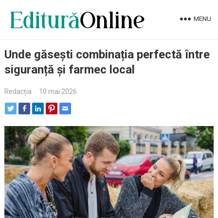
MENU
Unde găsești combinația perfectă între
siguranță și farmec local
Redacția
·
10 mai 2026