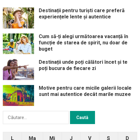
Destinații pentru turiști care preferă
experiențele lente și autentice
Cum să-ți alegi următoarea vacanță în
funcție de starea de spirit, nu doar de
buget
Destinații unde poți călători încet și te
poți bucura de fiecare zi
Motive pentru care micile galerii locale
sunt mai autentice decât marile muzee
Caută
după:
L
Ma
Mi
J
V
S
D