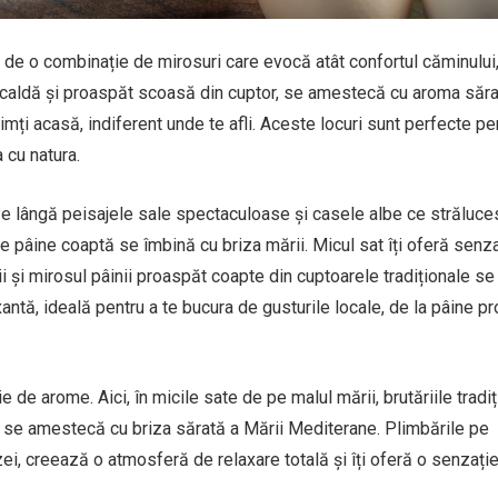
e de o combinație de mirosuri care evocă atât confortul căminului,
 caldă și proaspăt scoasă din cuptor, se amestecă cu aroma săra
imți acasă, indiferent unde te afli. Aceste locuri sunt perfecte pe
a cu natura.
Pe lângă peisajele sale spectaculoase și casele albe ce străluce
e pâine coaptă se îmbină cu briza mării. Micul sat îți oferă senza
ii și mirosul pâinii proaspăt coapte din cuptoarele tradiționale se
ntă, ideală pentru a te bucura de gusturile locale, de la pâine p
e de arome. Aici, în micile sate de pe malul mării, brutăriile tradi
ia se amestecă cu briza sărată a Mării Mediterane. Plimbările pe
izei, creează o atmosferă de relaxare totală și îți oferă o senzați