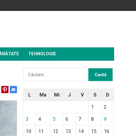
ĂNĂTATE
TEHNOLOGIE
Caută
după:
L
Ma
Mi
J
V
S
D
1
2
3
4
5
6
7
8
9
10
11
12
13
14
15
16