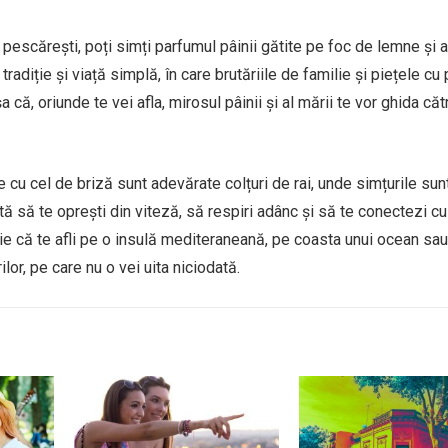
pescărești, poți simți parfumul pâinii gătite pe foc de lemne și a
adiție și viață simplă, în care brutăriile de familie și piețele c
 că, oriunde te vei afla, mirosul pâinii și al mării te vor ghida căt
 cu cel de briză sunt adevărate colțuri de rai, unde simțurile sun
ită să te oprești din viteză, să respiri adânc și să te conectezi cu
ie că te afli pe o insulă mediteraneană, pe coasta unui ocean sau 
lor, pe care nu o vei uita niciodată.