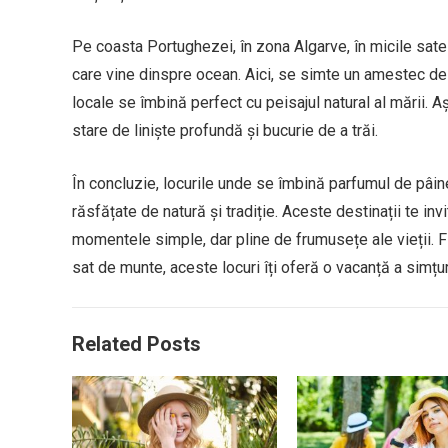
Pe coasta Portughezei, în zona Algarve, în micile sate 
care vine dinspre ocean. Aici, se simte un amestec de tr
locale se îmbină perfect cu peisajul natural al mării. Așa
stare de liniște profundă și bucurie de a trăi.
În concluzie, locurile unde se îmbină parfumul de pâine
răsfățate de natură și tradiție. Aceste destinații te inv
momentele simple, dar pline de frumusețe ale vieții. F
sat de munte, aceste locuri îți oferă o vacanță a simțuri
Related Posts