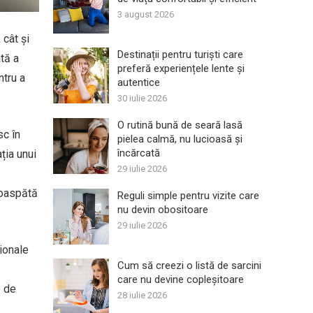
3 august 2026
 cât și
Destinații pentru turiști care
tă a
preferă experiențele lente și
ntru a
autentice
30 iulie 2026
O rutină bună de seară lasă
sc în
pielea calmă, nu lucioasă și
încărcată
ția unui
29 iulie 2026
roaspătă
Reguli simple pentru vizite care
nu devin obositoare
29 iulie 2026
ționale
Cum să creezi o listă de sarcini
care nu devine copleșitoare
e de
28 iulie 2026