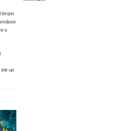
l brizei
u produse
re o
t
într-un