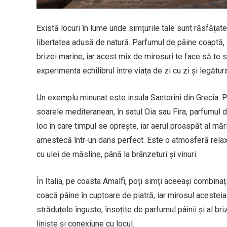
Există locuri în lume unde simțurile tale sunt răsfățat
libertatea adusă de natură. Parfumul de pâine coaptă,
brizei marine, iar acest mix de mirosuri te face să te s
experimenta echilibrul între viața de zi cu zi și legătur
Un exemplu minunat este insula Santorini din Grecia. 
soarele mediteranean, în satul Oia sau Fira, parfumul d
loc în care timpul se oprește, iar aerul proaspăt al măr
amestecă într-un dans perfect. Este o atmosferă relaxa
cu ulei de măsline, până la brânzeturi și vinuri.
În Italia, pe coasta Amalfi, poți simți aceeași combinați
coacă pâine în cuptoare de piatră, iar mirosul aceste
străduțele înguste, însoțite de parfumul pâinii și al br
liniște și conexiune cu locul.