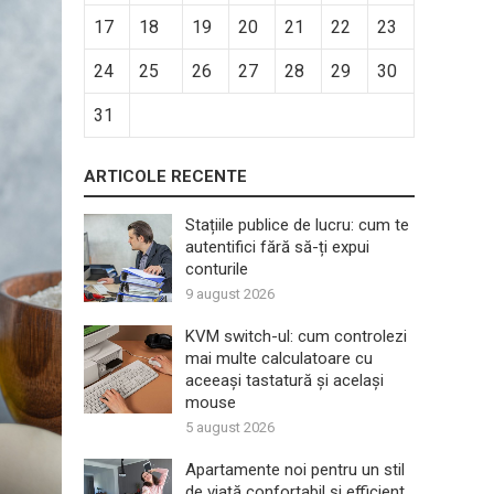
17
18
19
20
21
22
23
24
25
26
27
28
29
30
31
ARTICOLE RECENTE
Stațiile publice de lucru: cum te
autentifici fără să-ți expui
conturile
9 august 2026
KVM switch-ul: cum controlezi
mai multe calculatoare cu
aceeași tastatură și același
mouse
5 august 2026
Apartamente noi pentru un stil
de viață confortabil și efficient