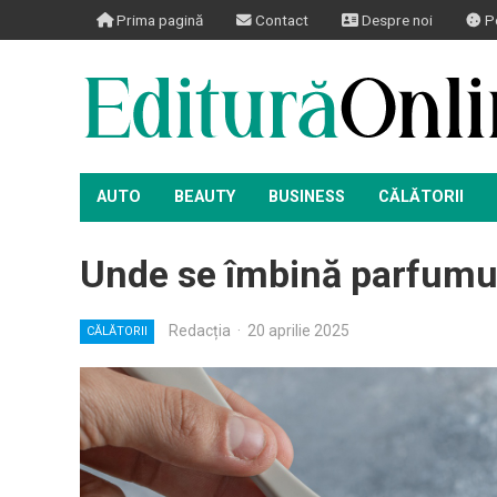
Prima pagină
Contact
Despre noi
Po
AUTO
BEAUTY
BUSINESS
CĂLĂTORII
Unde se îmbină parfumul 
Redacția
·
20 aprilie 2025
CĂLĂTORII