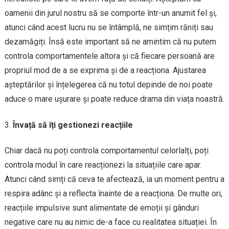
oamenii din jurul nostru să se comporte într-un anumit fel și,
atunci când acest lucru nu se întâmplă, ne simțim răniți sau
dezamăgiți. Însă este important să ne amintim că nu putem
controla comportamentele altora și că fiecare persoană are
propriul mod de a se exprima și de a reacționa. Ajustarea
așteptărilor și înțelegerea că nu totul depinde de noi poate
aduce o mare ușurare și poate reduce drama din viața noastră.
Învață să îți gestionezi reacțiile
Chiar dacă nu poți controla comportamentul celorlalți, poți
controla modul în care reacționezi la situațiile care apar.
Atunci când simți că ceva te afectează, ia un moment pentru a
respira adânc și a reflecta înainte de a reacționa. De multe ori,
reacțiile impulsive sunt alimentate de emoții și gânduri
negative care nu au nimic de-a face cu realitatea situației. În