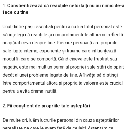
Conștientizează că reacțiile celorlalți nu au nimic de-a
face cu tine
Unul dintre pașii esențiali pentru a nu lua totul personal este
să înțelegi că reacțiile și comportamentele altora nu reflectă
neapărat ceva despre tine. Fiecare persoană are propriile
sale lupte interne, experiențe și traume care influențează
modul în care se comportă. Când cineva este frustrat sau
negativ, este mai mult un semn al propriei sale stări de spirit
decât al unei probleme legate de tine. A învăța să distingi
între comportamentul altora și propria ta valoare este crucial
pentru a evita drama inutilă.
Fii conștient de propriile tale așteptări
De multe ori, luăm lucrurile personal din cauza așteptărilor
nerealiste pe care le avem față de ceilalți. Așteptăm ca