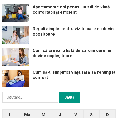
Apartamente noi pentru un stil de viață
confortabil și efficient
Reguli simple pentru vizite care nu devin
obositoare
Cum să creezi o listă de sarcini care nu
devine copleșitoare
Cum să-ți simplifici viața fără să renunți la
confort
Caută
după:
L
Ma
Mi
J
V
S
D