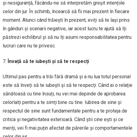
și nesiguranță, făcându-ne să interpretăm greșit intențiile
celor din jur. În schimb, încearcă să fii mai prezent în fiecare
moment. Atunci când trăiești în prezent, eviți să te lași prins
în gânduri și scenarii negative, iar acest lucru te ajută să îți
păstrezi echilibrul și să nu îți asumi responsabilitatea pentru
lucruri care nu te privesc.
Învață să te iubești și să te respecți
Ultimul pas pentru a trăi fără dramă și a nu lua totul personal
este să înveți să te iubești și să te respecți. Când ai o relație
sănătoasă cu tine însuți, nu vei mai depinde de aprobarea
celorlalți pentru a te simți bine cu tine. Iubirea de sine și
respectul de sine sunt fundamentale pentru a te proteja de
critica și negativitatea exterioară. Când știi cine ești și ce
meriți, vei fi mai puțin afectat de părerile și comportamentele
celor din jur.