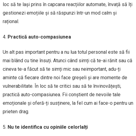
loc să te lași prins în capcana reacțiilor automate, învață să îți
gestionezi emoțiile și să răspunzi într-un mod calm și
rațional.
Practică auto-compasiunea
Un alt pas important pentru a nu lua totul personal este să fii
mai blând cu tine însuți. Atunci când simți că te-ai rănit sau că
cineva te-a făcut să te simți mic sau neimportant, adu-ți
aminte că fiecare dintre noi face greșeli și are momente de
vulnerabilitate. În loc să te critici sau să te învinovățești,
practică auto-compasiunea. Fii conștient de nevoile tale
emoționale și oferă-ți susținere, la fel cum ai face-o pentru un
prieten drag.
Nu te identifica cu opiniile celorlalți