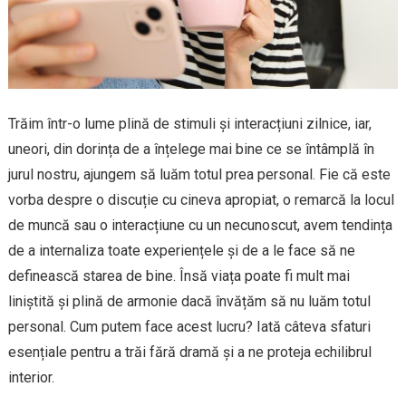
Trăim într-o lume plină de stimuli și interacțiuni zilnice, iar,
uneori, din dorința de a înțelege mai bine ce se întâmplă în
jurul nostru, ajungem să luăm totul prea personal. Fie că este
vorba despre o discuție cu cineva apropiat, o remarcă la locul
de muncă sau o interacțiune cu un necunoscut, avem tendința
de a internaliza toate experiențele și de a le face să ne
definească starea de bine. Însă viața poate fi mult mai
liniștită și plină de armonie dacă învățăm să nu luăm totul
personal. Cum putem face acest lucru? Iată câteva sfaturi
esențiale pentru a trăi fără dramă și a ne proteja echilibrul
interior.