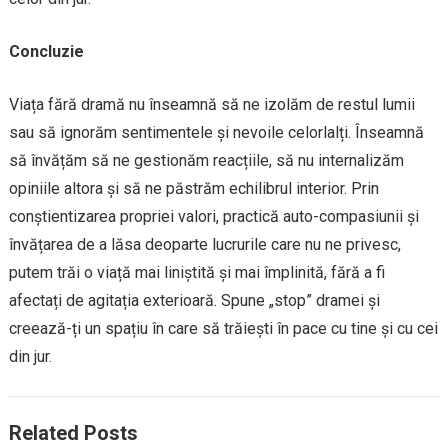
Concluzie
Viața fără dramă nu înseamnă să ne izolăm de restul lumii
sau să ignorăm sentimentele și nevoile celorlalți. Înseamnă
să învățăm să ne gestionăm reacțiile, să nu internalizăm
opiniile altora și să ne păstrăm echilibrul interior. Prin
conștientizarea propriei valori, practică auto-compasiunii și
învățarea de a lăsa deoparte lucrurile care nu ne privesc,
putem trăi o viață mai liniștită și mai împlinită, fără a fi
afectați de agitația exterioară. Spune „stop” dramei și
creează-ți un spațiu în care să trăiești în pace cu tine și cu cei
din jur.
Related Posts