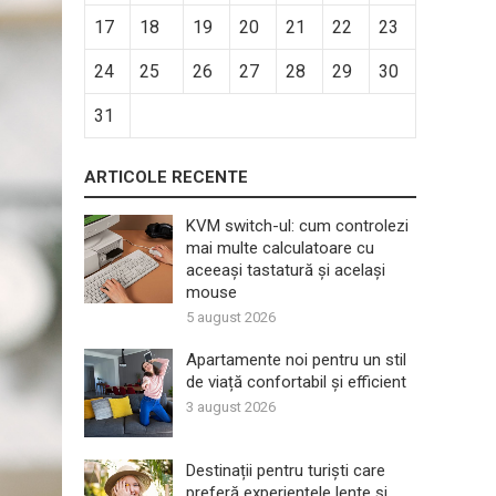
17
18
19
20
21
22
23
24
25
26
27
28
29
30
31
ARTICOLE RECENTE
KVM switch-ul: cum controlezi
mai multe calculatoare cu
aceeași tastatură și același
mouse
5 august 2026
Apartamente noi pentru un stil
de viață confortabil și efficient
3 august 2026
Destinații pentru turiști care
preferă experiențele lente și