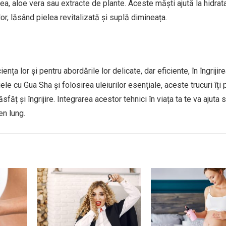
ea, aloe vera sau extracte de plante. Aceste măști ajută la hidrat
ilor, lăsând pielea revitalizată și suplă dimineața.
ța lor și pentru abordările lor delicate, dar eficiente, în îngrijirea
le cu Gua Sha și folosirea uleiurilor esențiale, aceste trucuri îți 
făț și îngrijire. Integrarea acestor tehnici în viața ta te va ajuta s
en lung.