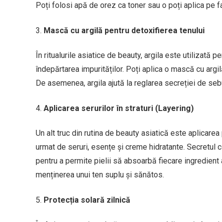
Poți folosi apă de orez ca toner sau o poți aplica pe fa
Mască cu argilă pentru detoxifierea tenului
În ritualurile asiatice de beauty, argila este utilizată pe
îndepărtarea impurităților. Poți aplica o mască cu arg
De asemenea, argila ajută la reglarea secreției de seb
Aplicarea serurilor în straturi (Layering)
Un alt truc din rutina de beauty asiatică este aplicarea 
urmat de seruri, esențe și creme hidratante. Secretul 
pentru a permite pielii să absoarbă fiecare ingredient a
menținerea unui ten suplu și sănătos.
Protecția solară zilnică