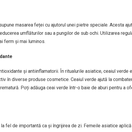
supune masarea feței cu ajutorul unei pietre speciale. Acesta ajut
a reducerea umflăturilor sau a pungilor de sub ochi. Utilizarea regul
ai ferm și mai luminos.
idante
oxidante și antiinflamatorii. În ritualurile asiatice, ceaiul verde 
activ în diverse produse cosmetice. Ceaiul verde ajută la combate
a prematură. Poți adăuga ceai verde într-o baie de aburi pentru a of
te la fel de importantă ca și îngrijirea de zi. Femeile asiatice apli