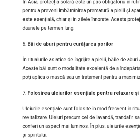
În Asia, protecția solară este un pas obligatoriu în rut
pentru a preveni îmbătrânirea prematură a pielii și apa
este esențială, chiar și în zilele înnorate. Acesta prot
daunele pe termen lung.
Băi de aburi pentru curățarea porilor
În ritualurile asiatice de îngrijire a pielii, băile de ab
Aceste băi sunt o modalitate excelentă de a îndepărta 
poți aplica o mască sau un tratament pentru a maximiza
Folosirea uleiurilor esențiale pentru relaxare și
Uleiurile esențiale sunt folosite în mod frecvent în ritu
revitalizare. Uleiuri precum cel de lavandă, trandafir s
conferi un aspect mai luminos. În plus, uleiurile esenț
și spiritului.