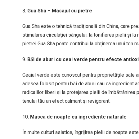
Gua Sha – Masajul cu pietre
Gua Sha este o tehnică tradițională din China, care pre
stimularea circulației sângelui, la tonifierea pielii și l
pietrei Gua Sha poate contribui la obținerea unui ten m
Băi de aburi cu ceai verde pentru efecte antiox
Ceaiul verde este cunoscut pentru proprietățile sale anti
adesea folosit pentru băi de aburi sau ca ingredient 
radicalilor liberi și la protejarea pielii de îmbătrânire
tenului tău un efect calmant și revigorant.
Masca de noapte cu ingrediente naturale
În multe culturi asiatice, îngrijirea pielii de noapte es