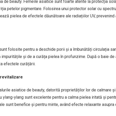
ina de beauty. Femeile asiatice sunt foarte atente la protecția sol
riția petelor pigmentare. Folosirea unui protector solar cu spectru
ejează pielea de efectele dăunătoare ale radiațiilor UV, prevenind 
uri sunt folosite pentru a deschide porii și a îmbunătăți circulația sa
impuritățile și de a curăța pielea în profunzime. După o baie de 
 efectele curățării.
 revitalizare
alurile asiatice de beauty, datorită proprietăților lor de calmare și
au ylang-ylang sunt excelente pentru a calma pielea iritată și pentr
iale sunt benefice și pentru minte, având efecte relaxante asupra 