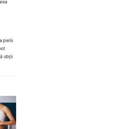
area
 pielii.
pot
ă obții