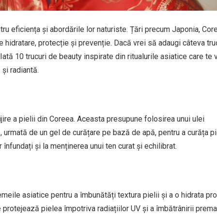
entru eficiența și abordările lor naturiste. Țări precum Japonia, Cor
 hidratare, protecție și prevenție. Dacă vrei să adaugi câteva tru
! Iată 10 trucuri de beauty inspirate din ritualurile asiatice care te 
 și radiantă.
ijire a pielii din Coreea. Aceasta presupune folosirea unui ulei
e, urmată de un gel de curățare pe bază de apă, pentru a curăța pi
înfundați și la menținerea unui ten curat și echilibrat.
meile asiatice pentru a îmbunătăți textura pielii și a o hidrata pr
 protejează pielea împotriva radiațiilor UV și a îmbătrânirii prema