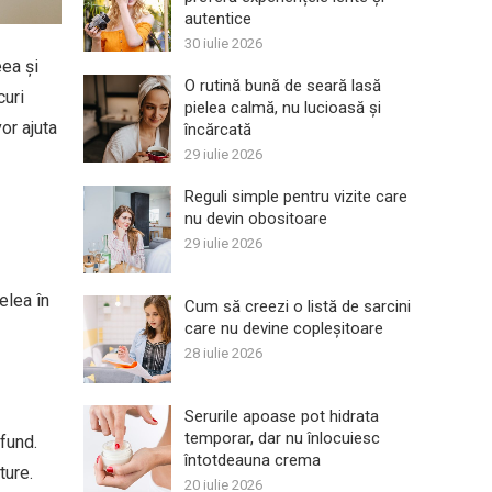
autentice
30 iulie 2026
eea și
O rutină bună de seară lasă
curi
pielea calmă, nu lucioasă și
vor ajuta
încărcată
29 iulie 2026
Reguli simple pentru vizite care
nu devin obositoare
29 iulie 2026
elea în
Cum să creezi o listă de sarcini
care nu devine copleșitoare
28 iulie 2026
Serurile apoase pot hidrata
temporar, dar nu înlocuiesc
ofund.
întotdeauna crema
ture.
20 iulie 2026