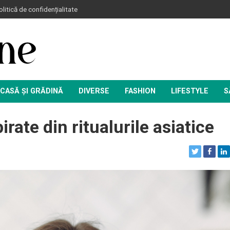
litică de confidențialitate
CASĂ ȘI GRĂDINĂ
DIVERSE
FASHION
LIFESTYLE
S
rate din ritualurile asiatice