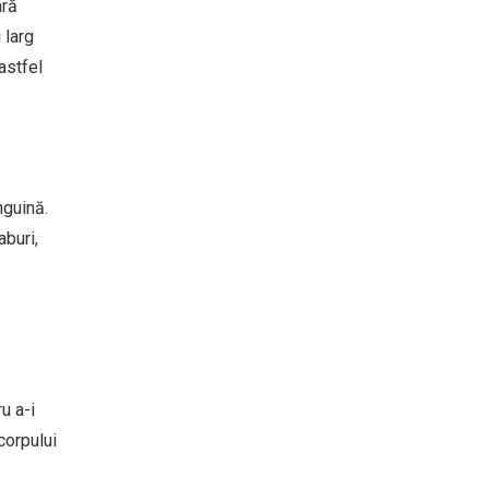
ară
 larg
astfel
nguină.
aburi,
u a-i
corpului