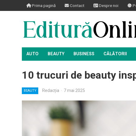
Prima pagină
Contact
Despre noi
Po
AUTO
BEAUTY
BUSINESS
CĂLĂTORII
10 trucuri de beauty inspi
Redacția
·
7 mai 2025
BEAUTY