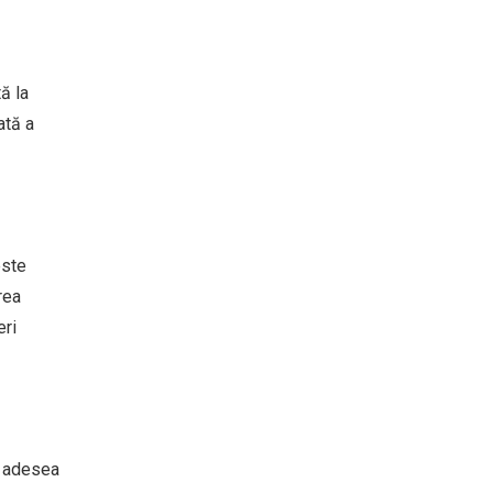
ă la
ată a
este
rea
eri
că adesea