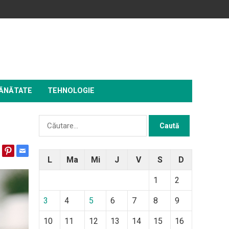
ĂNĂTATE
TEHNOLOGIE
Caută
după:
L
Ma
Mi
J
V
S
D
1
2
3
4
5
6
7
8
9
10
11
12
13
14
15
16