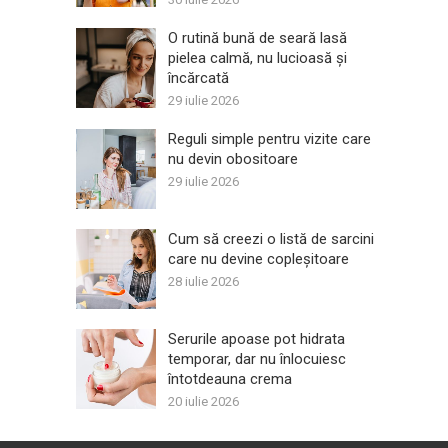
O rutină bună de seară lasă
pielea calmă, nu lucioasă și
încărcată
29 iulie 2026
Reguli simple pentru vizite care
nu devin obositoare
29 iulie 2026
Cum să creezi o listă de sarcini
care nu devine copleșitoare
28 iulie 2026
Serurile apoase pot hidrata
temporar, dar nu înlocuiesc
întotdeauna crema
20 iulie 2026