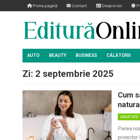
Prima pagină
Contact
Despre noi
Po
AUTO
BEAUTY
BUSINESS
CĂLĂTORII
Zi:
2 septembrie 2025
Cum să 
natura
SĂNĂTATE
Pielea noa
protector 