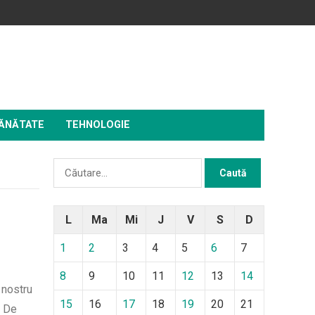
ĂNĂTATE
TEHNOLOGIE
Caută
după:
L
Ma
Mi
J
V
S
D
1
2
3
4
5
6
7
8
9
10
11
12
13
14
 nostru
15
16
17
18
19
20
21
. De