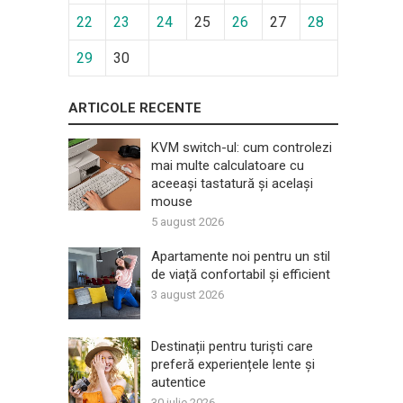
22
23
24
25
26
27
28
29
30
ARTICOLE RECENTE
KVM switch-ul: cum controlezi
mai multe calculatoare cu
aceeași tastatură și același
mouse
5 august 2026
Apartamente noi pentru un stil
de viață confortabil și efficient
3 august 2026
Destinații pentru turiști care
preferă experiențele lente și
autentice
30 iulie 2026