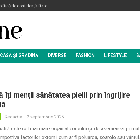
litică de confidențialitate
CASĂ ȘI GRĂDINĂ
DIVERSE
FASHION
LIFESTYLE
S
îți menții sănătatea pielii prin îngrijire
lă
Redacția
·
2 septembrie 2025
stră este cel mai mare organ al corpului și, de asemenea, primul
împotriva factorilor externi, cum ar fi poluarea, soarele sau vântul