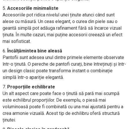
Accesoriile minimaliste
Accesoriile pot ridica nivelul unei ținute atunci când sunt
alese cu măsură. Un ceas elegant, o curea din piele sau o
geantă simplă pot adăuga rafinament fără să încarce vizual
ținuta. În multe cazuri, mai puține accesorii creează un efect
mai sofisticat.
Încălțămintea bine aleasă
Pantofii sunt adesea unul dintre primele elemente observate
într-o ținută. O pereche de pantofi curați, bine întreținuți și într-
un design clasic poate transforma instant o combinație
simplă într-o apariție elegantă.
Proporțiile echilibrate
Un alt aspect care poate face o ținută să pară mai scumpă
este echilibrul proporțiilor. De exemplu, o piesă mai
voluminoasă poate fi combinată cu una mai ajustată pentru a
crea armonie vizuală. Acest tip de echilibru oferă structură
ținutei.