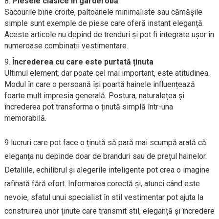
Piesele clasice în garderobă
Sacourile bine croite, paltoanele minimaliste sau cămășile
simple sunt exemple de piese care oferă instant eleganță.
Aceste articole nu depind de trenduri și pot fi integrate ușor în
numeroase combinații vestimentare.
Încrederea cu care este purtată ținuta
Ultimul element, dar poate cel mai important, este atitudinea.
Modul în care o persoană își poartă hainele influențează
foarte mult impresia generală. Postura, naturalețea și
încrederea pot transforma o ținută simplă într-una
memorabilă.
9 lucruri care pot face o ținută să pară mai scumpă arată că
eleganța nu depinde doar de branduri sau de prețul hainelor.
Detaliile, echilibrul și alegerile inteligente pot crea o imagine
rafinată fără efort. Informarea corectă și, atunci când este
nevoie, sfatul unui specialist în stil vestimentar pot ajuta la
construirea unor ținute care transmit stil, eleganță și încredere