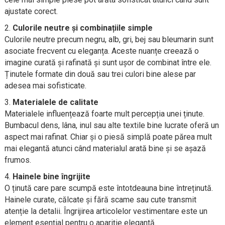
ajustate corect.
Culorile neutre și combinațiile simple
Culorile neutre precum negru, alb, gri, bej sau bleumarin sunt
asociate frecvent cu eleganța. Aceste nuanțe creează o
imagine curată și rafinată și sunt ușor de combinat între ele.
Ținutele formate din două sau trei culori bine alese par
adesea mai sofisticate.
Materialele de calitate
Materialele influențează foarte mult percepția unei ținute.
Bumbacul dens, lâna, inul sau alte textile bine lucrate oferă un
aspect mai rafinat. Chiar și o piesă simplă poate părea mult
mai elegantă atunci când materialul arată bine și se așază
frumos.
Hainele bine îngrijite
O ținută care pare scumpă este întotdeauna bine întreținută.
Hainele curate, călcate și fără scame sau cute transmit
atenție la detalii. Îngrijirea articolelor vestimentare este un
element esențial pentru o apariție elegantă.