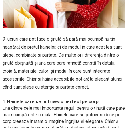
9 lucruri care pot face o ținută să pară mai scumpă nu țin
neapărat de prețul hainelor, ci de modul în care acestea sunt
alese, combinate și purtate. De multe ori, diferența dintre o
ținută obișnuită și una care pare rafinată constă în detalii:
croială, materiale, culori și modul în care sunt integrate
accesoriile. Chiar și haine accesibile pot arăta elegant atunci
când sunt alese cu atenție și purtate corect.
Hainele care se potrivesc perfect pe corp
Una dintre cele mai importante reguli pentru o ținută care pare
mai scumpă este croiala. Hainele care se potrivesc bine pe
corp creează instant o imagine îngrijită și elegantă. Chiar și
cele mai simple piese pot arăta sofisticat atunci când sunt