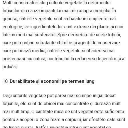
Mulți consumatori aleg unturile vegetale în detrimentul
loțiunilor din cauza impactului mai mic asupra mediului. În
general, unturile vegetale sunt ambalate în recipiente mai
ecologice, iar ingredientele lor sunt extrase din plante și nuci
într-un mod mai sustenabil. Spre deosebire de unele loțiuni,
care pot conține substanțe chimice și agenți de conservare
care poluează mediul, unturile vegetale sunt adesea mai
prietenoase cu natura, contribuind la reducerea deșeurilor și a
poluării.
Durabilitate și economii pe termen lung
Deși unturile vegetale pot părea mai scumpe inițial decât
loțiunile, ele sunt de obicei mai concentrate și durează mult
mai mult timp. O cantitate mică de unt vegetal este suficientă
pentru a acoperi o zonă mare a corpului, iar efectele sale sunt
de lungă durată. Astfel, investiția într-un unt vegetal de