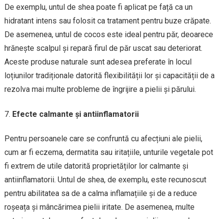
De exemplu, untul de shea poate fi aplicat pe față ca un
hidratant intens sau folosit ca tratament pentru buze crăpate.
De asemenea, untul de cocos este ideal pentru păr, deoarece
hrănește scalpul și repară firul de păr uscat sau deteriorat.
Aceste produse naturale sunt adesea preferate în locul
loțiunilor tradiționale datorită flexibilității lor și capacității de a
rezolva mai multe probleme de îngrijire a pielii și părului.
Efecte calmante și antiinflamatorii
Pentru persoanele care se confruntă cu afecțiuni ale pielii,
cum ar fi eczema, dermatita sau iritațiile, unturile vegetale pot
fi extrem de utile datorită proprietăților lor calmante și
antiinflamatorii. Untul de shea, de exemplu, este recunoscut
pentru abilitatea sa de a calma inflamațiile și de a reduce
roșeața și mâncărimea pielii iritate. De asemenea, multe