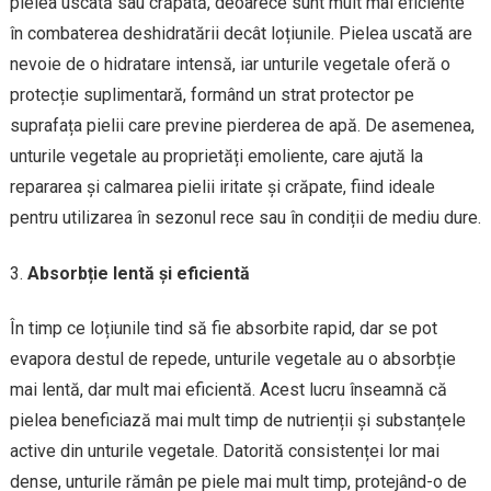
pielea uscată sau crăpată, deoarece sunt mult mai eficiente
în combaterea deshidratării decât loțiunile. Pielea uscată are
nevoie de o hidratare intensă, iar unturile vegetale oferă o
protecție suplimentară, formând un strat protector pe
suprafața pielii care previne pierderea de apă. De asemenea,
unturile vegetale au proprietăți emoliente, care ajută la
repararea și calmarea pielii iritate și crăpate, fiind ideale
pentru utilizarea în sezonul rece sau în condiții de mediu dure.
Absorbție lentă și eficientă
În timp ce loțiunile tind să fie absorbite rapid, dar se pot
evapora destul de repede, unturile vegetale au o absorbție
mai lentă, dar mult mai eficientă. Acest lucru înseamnă că
pielea beneficiază mai mult timp de nutrienții și substanțele
active din unturile vegetale. Datorită consistenței lor mai
dense, unturile rămân pe piele mai mult timp, protejând-o de