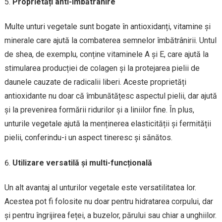
Proprietăți anti-îmbătrânire
Multe unturi vegetale sunt bogate în antioxidanți, vitamine și
minerale care ajută la combaterea semnelor îmbătrânirii. Untul
de shea, de exemplu, conține vitaminele A și E, care ajută la
stimularea producției de colagen și la protejarea pielii de
daunele cauzate de radicalii liberi. Aceste proprietăți
antioxidante nu doar că îmbunătățesc aspectul pielii, dar ajută
și la prevenirea formării ridurilor și a liniilor fine. În plus,
unturile vegetale ajută la menținerea elasticității și fermității
pielii, conferindu-i un aspect tineresc și sănătos.
Utilizare versatilă și multi-funcțională
Un alt avantaj al unturilor vegetale este versatilitatea lor.
Acestea pot fi folosite nu doar pentru hidratarea corpului, dar
și pentru îngrijirea feței, a buzelor, părului sau chiar a unghiilor.