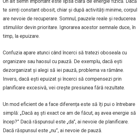
Un alt semn important este lipsa clară de energie fizică. Dacă
te simți constant obosit, chiar și după activități minime, corpul
are nevoie de recuperare. Somnul, pauzele reale și reducerea
stimulilor devin prioritare. Ignorarea acestor semnale duce, în
timp, la epuizare.
Confuzia apare atunci când încerci să tratezi oboseala cu
organizare sau haosul cu pauză. De exemplu, dacă ești
dezorganizat și alegi să iei pauză, problema va rămâne.
Invers, dacă ești epuizat și încerci să compensezi prin
planificare excesivă, vei crește presiunea fără rezultate.
Un mod eficient de a face diferența este să îți pui o întrebare
simplă: „Dacă aș ști exact ce am de făcut, aș avea energie să
încep?” Dacă răspunsul este „da”, ai nevoie de planificare.
Dacă răspunsul este „nu”, ai nevoie de pauză.