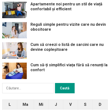
Apartamente noi pentru un stil de viață
confortabil și efficient
Reguli simple pentru vizite care nu devin
obositoare
Cum să creezi o listă de sarcini care nu
devine copleșitoare
Cum să-ți simplifici viața fără să renunți la
confort
Caută
după:
L
Ma
Mi
J
V
S
D