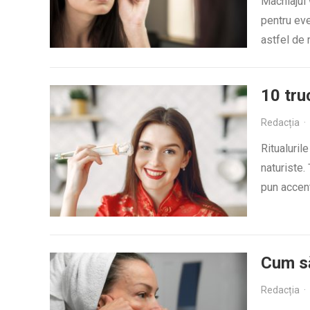
Machiajul 
pentru eve
astfel de 
10 tru
Redacția
·
Ritualurile
naturiste.
pun accen
Cum să
Redacția
·