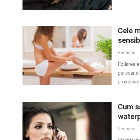
Cele m
sensib
Redacția
·
Epilarea e
persoanele
provocare. 
Cum să
water
Redacția
·