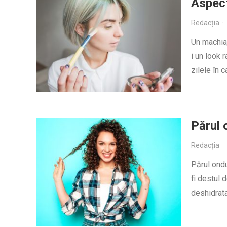
Aspect
Redacția
·
Un machiaj
i un look 
zilele în 
Părul 
Redacția
·
Părul ondu
fi destul 
deshidrata