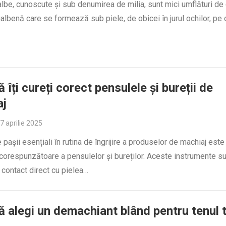
lbe, cunoscute și sub denumirea de milia, sunt mici umflături de
albenă care se formează sub piele, de obicei în jurul ochilor, pe 
 îți cureți corect pensulele și bureții de
aj
7 aprilie 2025
e pașii esențiali în rutina de îngrijire a produselor de machiaj este
corespunzătoare a pensulelor și bureților. Aceste instrumente su
n contact direct cu pielea…
 alegi un demachiant blând pentru tenul 