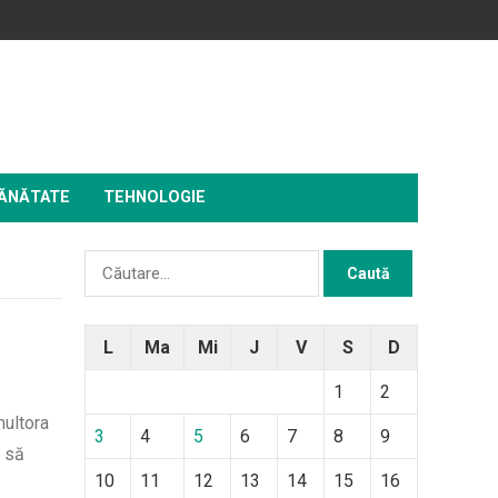
ĂNĂTATE
TEHNOLOGIE
Caută
după:
L
Ma
Mi
J
V
S
D
1
2
multora
3
4
5
6
7
8
9
i să
10
11
12
13
14
15
16