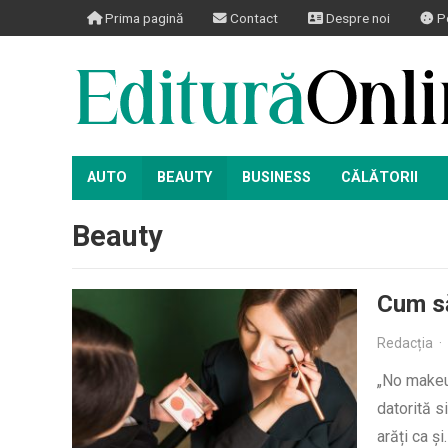
Prima pagină
Contact
Despre noi
Po
AUTO
BEAUTY
BUSINESS
CĂLĂTORII
Beauty
Cum să
Redacția
·
„No makeup
datorită s
arăți ca și