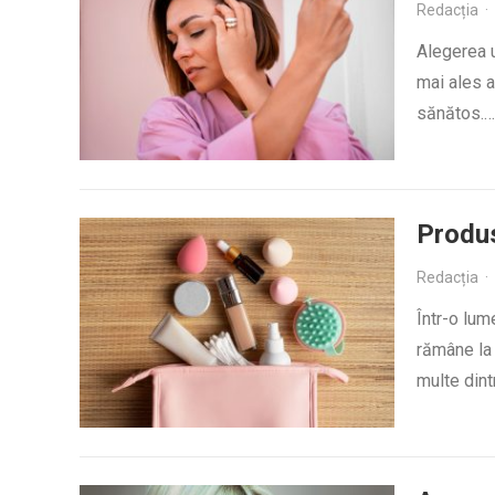
Redacția
·
Alegerea u
mai ales a
sănătos.…
Produs
Redacția
·
Într-o lum
rămâne la
multe dint