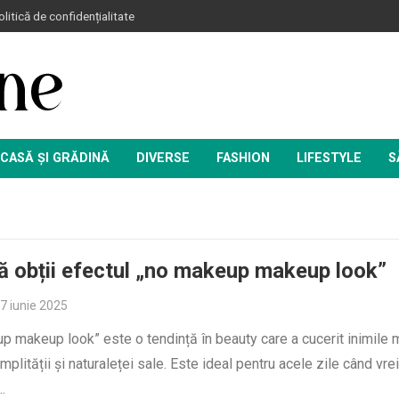
litică de confidențialitate
CASĂ ȘI GRĂDINĂ
DIVERSE
FASHION
LIFESTYLE
S
 obții efectul „no makeup makeup look”
7 iunie 2025
 makeup look” este o tendință în beauty care a cucerit inimile 
implității și naturaleței sale. Este ideal pentru acele zile când vre
…