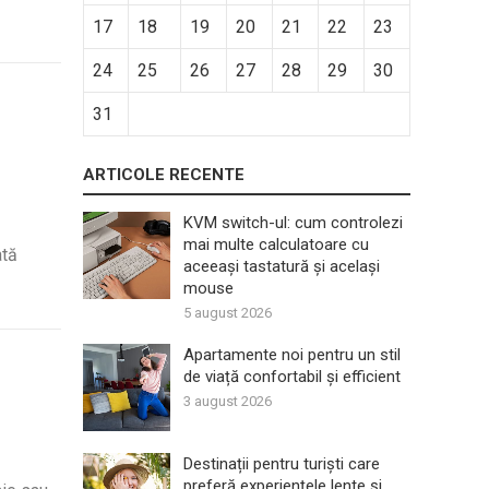
17
18
19
20
21
22
23
24
25
26
27
28
29
30
31
ARTICOLE RECENTE
KVM switch-ul: cum controlezi
mai multe calculatoare cu
ată
aceeași tastatură și același
mouse
5 august 2026
Apartamente noi pentru un stil
de viață confortabil și efficient
3 august 2026
Destinații pentru turiști care
preferă experiențele lente și