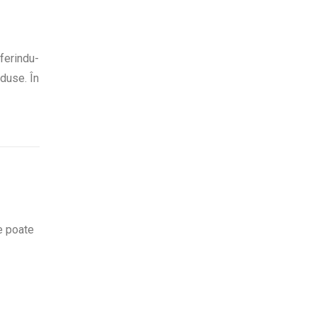
oferindu-
oduse. În
re poate