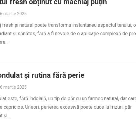
ul fresh obținut cu machiaj puțin
6 martie 2025
 fresh și natural poate transforma instantaneu aspectul tenului, 
radiant și sănătos, fără a fi nevoie de o aplicație complexă de pr
care…
ondulat și rutina fără perie
6 martie 2025
lat este, fără îndoială, un tip de păr cu un farmec natural, dar ca
de capricios. Uneori, perierea excesivă poate duce la frizuri, păr
t și…