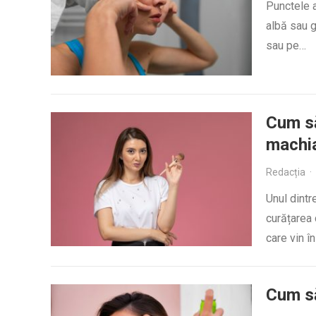
Punctele a
albă sau g
sau pe…
Cum să
machi
Redacția
·
Unul dintr
curățarea 
care vin î
Cum să