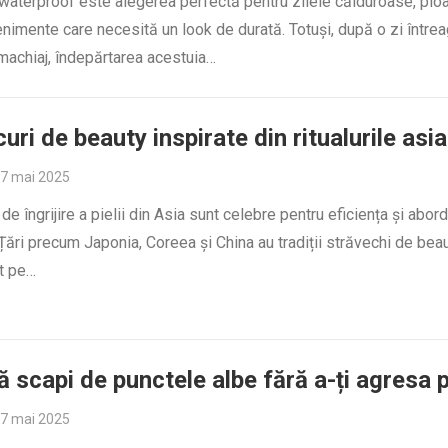
waterproof este alegerea perfectă pentru zilele călduroase, plo
nimente care necesită un look de durată. Totuși, după o zi între
machiaj, îndepărtarea acestuia…
curi de beauty inspirate din ritualurile asia
7 mai 2025
 de îngrijire a pielii din Asia sunt celebre pentru eficiența și abord
 Țări precum Japonia, Coreea și China au tradiții străvechi de bea
t pe…
 scapi de punctele albe fără a-ți agresa p
7 mai 2025