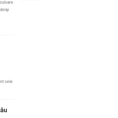
 culoare
obraji
nt cele
tău