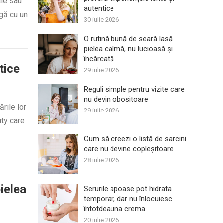
aie sau
autentice
agă cu un
30 iulie 2026
O rutină bună de seară lasă
pielea calmă, nu lucioasă și
încărcată
tice
29 iulie 2026
Reguli simple pentru vizite care
nu devin obositoare
ările lor
29 iulie 2026
uty care
Cum să creezi o listă de sarcini
care nu devine copleșitoare
28 iulie 2026
ielea
Serurile apoase pot hidrata
temporar, dar nu înlocuiesc
întotdeauna crema
20 iulie 2026