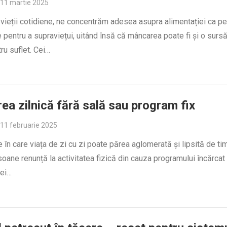
11 martie 2025
a vieții cotidiene, ne concentrăm adesea asupra alimentației ca pe
 pentru a supraviețui, uitând însă că mâncarea poate fi și o surs
ru suflet. Cei…
ea zilnică fără sală sau program fix
11 februarie 2025
e în care viața de zi cu zi poate părea aglomerată și lipsită de ti
oane renunță la activitatea fizică din cauza programului încărcat
sei…