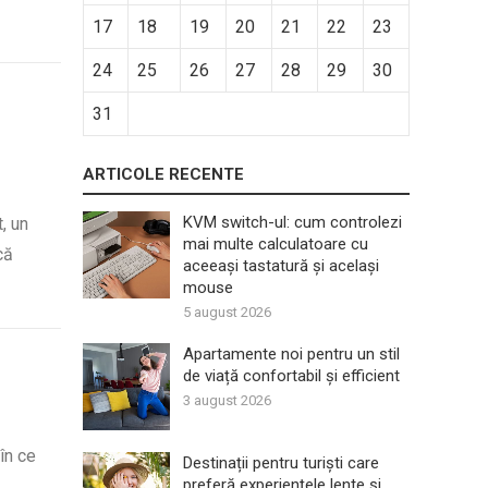
17
18
19
20
21
22
23
24
25
26
27
28
29
30
31
ARTICOLE RECENTE
KVM switch-ul: cum controlezi
, un
mai multe calculatoare cu
că
aceeași tastatură și același
mouse
5 august 2026
Apartamente noi pentru un stil
de viață confortabil și efficient
3 august 2026
în ce
Destinații pentru turiști care
preferă experiențele lente și