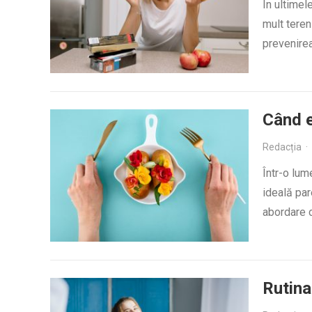
În ultimel
mult teren
prevenirea
Când e
Redacția
·
Într-o lum
ideală par
abordare 
Rutina