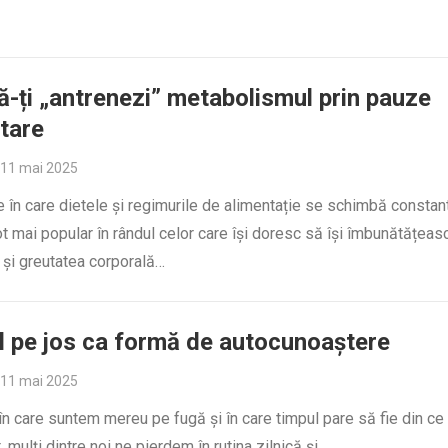
-ți „antrenezi” metabolismul prin pauze
tare
11 mai 2025
e în care dietele și regimurile de alimentație se schimbă constant
t mai popular în rândul celor care își doresc să își îmbunătățeas
 și greutatea corporală…
 pe jos ca formă de autocunoaștere
11 mai 2025
 în care suntem mereu pe fugă și în care timpul pare să fie din ce 
, mulți dintre noi ne pierdem în rutina zilnică și…