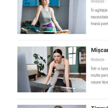
Redacția
·
În agitați
necesitate
hrană pent
Mișcar
Redacția
·
Într-o lum
multe pers
cauza lip