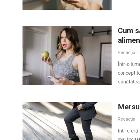
Cum să
alimen
Redacția
·
Într-o lum
concept to
sănătatea
Mersul
Redacția
·
Într-o eră
mai limitat