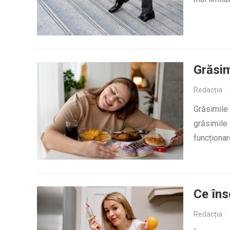
Grăsim
Redacția
·
Grăsimile 
grăsimile 
funcționar
Ce îns
Redacția
·