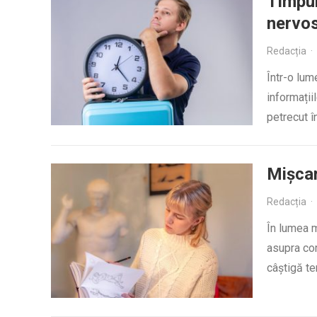
Timpul
nervo
Redacția
·
Într-o lum
informații
petrecut î
Mișcar
Redacția
·
În lumea m
asupra cor
câștigă t