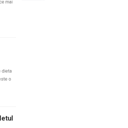
 ce mai
e dieta
este o
letul