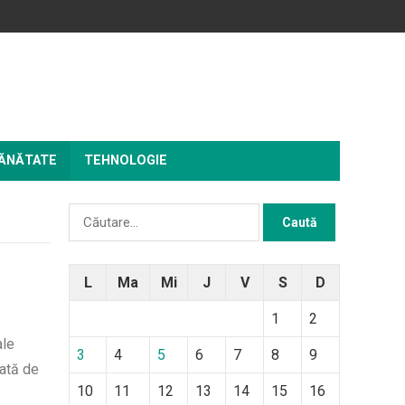
ĂNĂTATE
TEHNOLOGIE
Caută
după:
L
Ma
Mi
J
V
S
D
1
2
ale
3
4
5
6
7
8
9
cată de
10
11
12
13
14
15
16