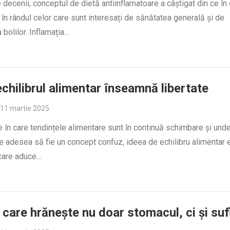
e decenii, conceptul de dietă antiinflamatoare a câștigat din ce în
 în rândul celor care sunt interesați de sănătatea generală și de
 bolilor. Inflamația…
chilibrul alimentar înseamnă libertate
11 martie 2025
e în care tendințele alimentare sunt în continuă schimbare și und
e adesea să fie un concept confuz, ideea de echilibru alimentar 
care aduce…
 care hrănește nu doar stomacul, ci și suf