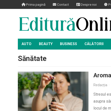
Prima pagină
Contact
Despre noi
Po
AUTO
BEAUTY
BUSINESS
CĂLĂTORII
Sănătate
Aromat
Redacția
·
Stresul es
asupra săn
locul de 