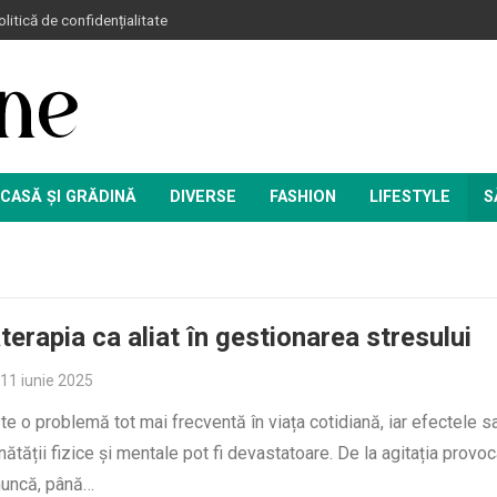
litică de confidențialitate
CASĂ ȘI GRĂDINĂ
DIVERSE
FASHION
LIFESTYLE
S
erapia ca aliat în gestionarea stresului
11 iunie 2025
te o problemă tot mai frecventă în viața cotidiană, iar efectele s
ătății fizice și mentale pot fi devastatoare. De la agitația provo
muncă, până…