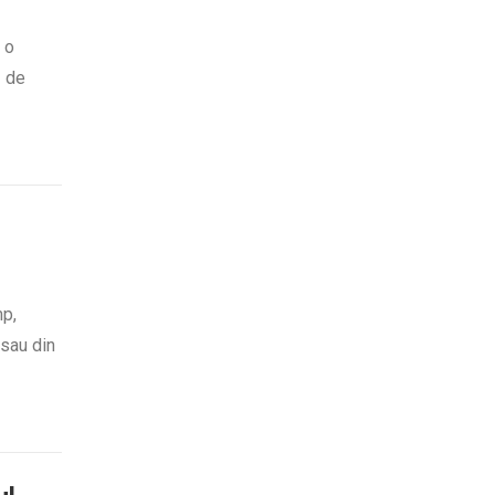
 o
ă de
mp,
 sau din