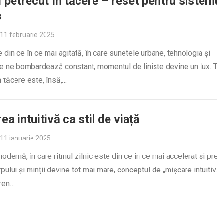
 petrecut în tăcere – reset pentru sistem
s
11 februarie 2025
e din ce în ce mai agitată, în care sunetele urbane, tehnologia și
le ne bombardează constant, momentul de liniște devine un lux. 
n tăcere este, însă,…
ea intuitivă ca stil de viață
11 ianuarie 2025
odernă, în care ritmul zilnic este din ce în ce mai accelerat și p
pului și minții devine tot mai mare, conceptul de „mișcare intuitiv
eren…