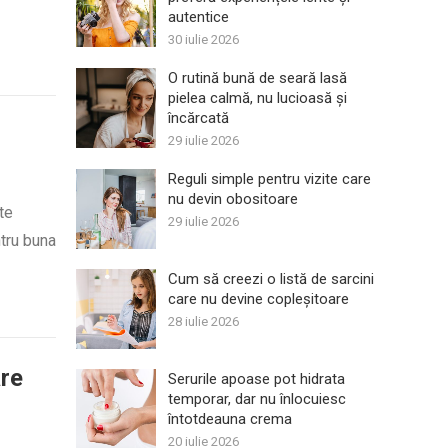
autentice
30 iulie 2026
O rutină bună de seară lasă
pielea calmă, nu lucioasă și
încărcată
29 iulie 2026
Reguli simple pentru vizite care
nu devin obositoare
te
29 iulie 2026
ntru buna
Cum să creezi o listă de sarcini
care nu devine copleșitoare
28 iulie 2026
are
Serurile apoase pot hidrata
temporar, dar nu înlocuiesc
întotdeauna crema
20 iulie 2026