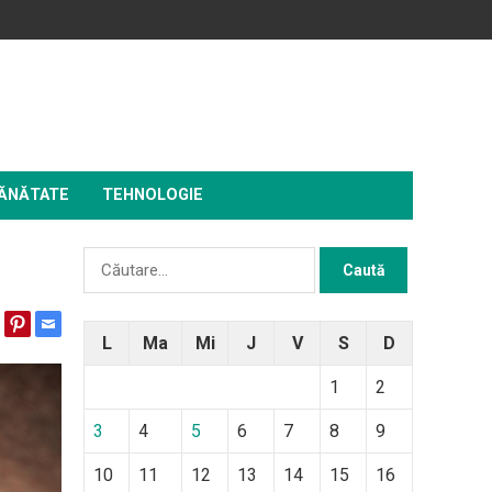
ĂNĂTATE
TEHNOLOGIE
Caută
după:
L
Ma
Mi
J
V
S
D
1
2
3
4
5
6
7
8
9
10
11
12
13
14
15
16