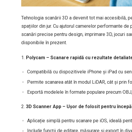
Tehnologia scanării 3D a devenit tot mai accesibilă, p
spațiilor din jur. Cu ajutorul camerelor performante de 
scanări precise pentru design, imprimare 3D, jocuri sau
disponibile în prezent.
Polycam – Scanare rapidă cu rezultate detaliat
Compatibilă cu dispozitivele iPhone și iPad cu sen
Permite scanarea atât în modul LiDAR, cât și prin fo
Exportă modelele în formate populare precum OBJ,
3D Scanner App – Ușor de folosit pentru începă
Aplicație simplă pentru scanare pe iOS, ideală pentr
Include funcții de editare, măsurare și export în di