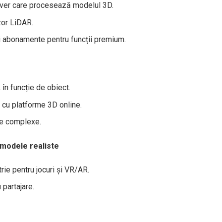
erver care procesează modelul 3D.
zor LiDAR.
și abonamente pentru funcții premium.
în funcție de obiect.
 cu platforme 3D online.
te complexe.
 modele realiste
ie pentru jocuri și VR/AR.
 partajare.