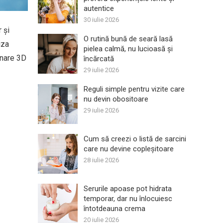
autentice
30 iulie 2026
 și
O rutină bună de seară lasă
iza
pielea calmă, nu lucioasă și
anare 3D
încărcată
29 iulie 2026
Reguli simple pentru vizite care
nu devin obositoare
29 iulie 2026
Cum să creezi o listă de sarcini
care nu devine copleșitoare
28 iulie 2026
Serurile apoase pot hidrata
temporar, dar nu înlocuiesc
întotdeauna crema
20 iulie 2026