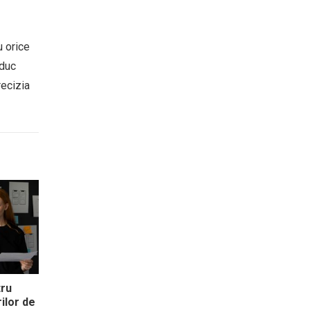
u orice
aduc
recizia
tru
ilor de