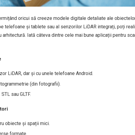
ermițând oricui să creeze modele digitale detaliate ale obiectelor
pe telefoane și tablete sau al senzorilor LiDAR integrați, poți real
 arhitectură. Iată câteva dintre cele mai bune aplicații pentru sc
e
zor LiDAR, dar și cu unele telefoane Android.
togrammetrie (din fotografii).
 STL sau GLTF.
tori
u obiecte și spații mici.
verse formate.