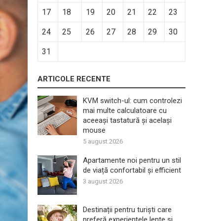
17
18
19
20
21
22
23
24
25
26
27
28
29
30
31
ARTICOLE RECENTE
KVM switch-ul: cum controlezi
mai multe calculatoare cu
aceeași tastatură și același
mouse
5 august 2026
Apartamente noi pentru un stil
de viață confortabil și efficient
3 august 2026
Destinații pentru turiști care
preferă experiențele lente și