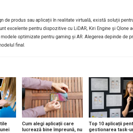
de produs sau aplicații în realitate virtuală, există soluții pentr
unt excelente pentru dispozitive cu LiDAR, Kiri Engine și Qlone 
ră modele optimizate pentru gaming și AR. Alegerea depinde de p
modelul final.
tile
Cum alegi aplicații care
Top 10 aplicații pen
 unei
lucrează bine împreună, nu
gestionarea task-ur