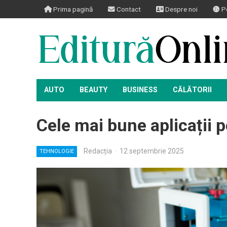
Prima pagină
Contact
Despre noi
Po
AUTO
BEAUTY
BUSINESS
CĂLĂTORII
Cele mai bune aplicații 
Redacția
·
12 septembrie 2025
TEHNOLOGIE