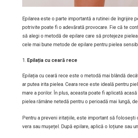
Epilarea este o parte importantă a rutinei de îngrijire
potrivite poate fi o adevărată provocare. Fie că te confr
să alegi o metodă de epilare care să protejeze pielea ș
cele mai bune metode de epilare pentru pielea sensibilă,
Epilația cu ceară rece
Epilația cu ceară rece este o metodă mai blândă decât
ar putea irita pielea. Ceara rece este ideală pentru pi
mare a porilor. În plus, aceasta poate fi aplicată acasă 
pielea rămâne netedă pentru o perioadă mai lungă, de
Pentru a preveni iritațiile, este important să folosești
vera sau mușețel. După epilare, aplică o loțiune sau un