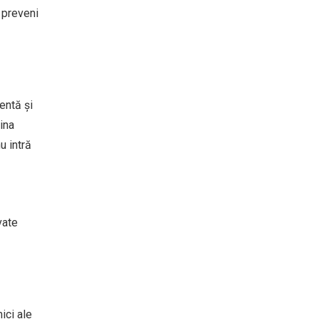
 preveni
entă și
ina
u intră
vate
ici ale