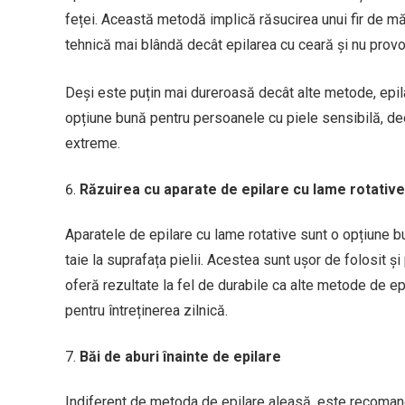
feței. Această metodă implică răsucirea unui fir de măt
tehnică mai blândă decât epilarea cu ceară și nu provoa
Deși este puțin mai dureroasă decât alte metode, epilar
opțiune bună pentru persoanele cu piele sensibilă, de
extreme.
Răzuirea cu aparate de epilare cu lame rotative
Aparatele de epilare cu lame rotative sunt o opțiune bu
taie la suprafața pielii. Acestea sunt ușor de folosit și 
oferă rezultate la fel de durabile ca alte metode de ep
pentru întreținerea zilnică.
Băi de aburi înainte de epilare
Indiferent de metoda de epilare aleasă, este recomanda