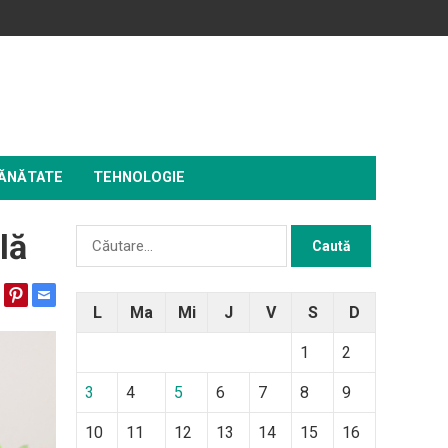
ĂNĂTATE
TEHNOLOGIE
Caută
lă
după:
L
Ma
Mi
J
V
S
D
1
2
3
4
5
6
7
8
9
10
11
12
13
14
15
16