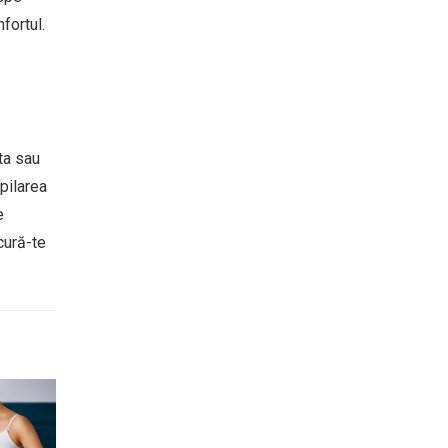
fortul.
ta sau
pilarea
e
cură-te