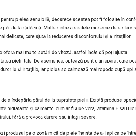
pentru pielea sensibilă, deoarece acestea pot fi folosite în conf
 de păr de la rădăcină. Multe dintre aparatele moderne de epilare 
delicate, care ajută la reducerea disconfortului și a iritațiilor.
e oferă mai multe setări de viteză, astfel încât să poți ajusta
litatea pielii tale. De asemenea, optează pentru un aparat care poa
urerile și iritațiile, iar pielea se calmează mai repede după epila
de a îndepărta părul de la suprafața pielii. Există produse speci
te hidratante și calmante, cum ar fi aloe vera, vitamina E sau ulei
lui, fără a provoca durere sau iritații severe.
ezi produsul pe o zonă mică de piele înainte de a-l aplica pe într