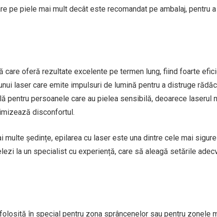
re pe piele mai mult decât este recomandat pe ambalaj, pentru a
care oferă rezultate excelente pe termen lung, fiind foarte efici
unui laser care emite impulsuri de lumină pentru a distruge rădăc
eală pentru persoanele care au pielea sensibilă, deoarece laserul n
nimizează disconfortul.
 multe ședințe, epilarea cu laser este una dintre cele mai sigure
ezi la un specialist cu experiență, care să aleagă setările adec
folosită în special pentru zona sprâncenelor sau pentru zonele m