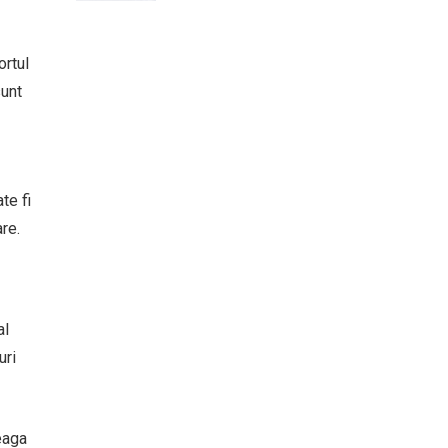
ortul
sunt
te fi
re.
al
uri
eaga