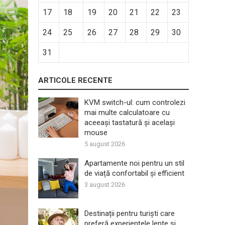
17
18
19
20
21
22
23
24
25
26
27
28
29
30
31
ARTICOLE RECENTE
KVM switch-ul: cum controlezi
mai multe calculatoare cu
aceeași tastatură și același
mouse
5 august 2026
Apartamente noi pentru un stil
de viață confortabil și efficient
3 august 2026
Destinații pentru turiști care
preferă experiențele lente și