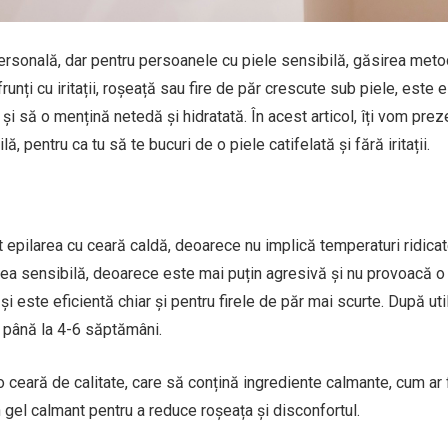
 personală, dar pentru persoanele cu piele sensibilă, găsirea meto
unți cu iritații, roșeață sau fire de păr crescute sub piele, este e
i să o mențină netedă și hidratată. În acest articol, îți vom prez
 pentru ca tu să te bucuri de o piele catifelată și fără iritații.
 epilarea cu ceară caldă, deoarece nu implică temperaturi ridica
elea sensibilă, deoarece este mai puțin agresivă și nu provoacă o 
și este eficientă chiar și pentru firele de păr mai scurte. După uti
 până la 4-6 săptămâni.
 o ceară de calitate, care să conțină ingrediente calmante, cum ar 
 gel calmant pentru a reduce roșeața și disconfortul.