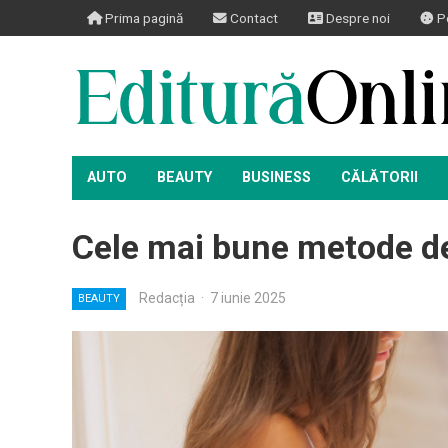
Prima pagină
Contact
Despre noi
Po
AUTO
BEAUTY
BUSINESS
CĂLĂTORII
Cele mai bune metode de 
Redacția
·
7 iunie 2025
BEAUTY