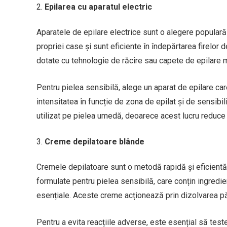
Epilarea cu aparatul electric
Aparatele de epilare electrice sunt o alegere populară 
propriei case și sunt eficiente în îndepărtarea firelor
dotate cu tehnologie de răcire sau capete de epilare mai 
Pentru pielea sensibilă, alege un aparat de epilare car
intensitatea în funcție de zona de epilat și de sensibi
utilizat pe pielea umedă, deoarece acest lucru reduce d
Creme depilatoare blânde
Cremele depilatoare sunt o metodă rapidă și eficientă 
formulate pentru pielea sensibilă, care conțin ingredien
esențiale. Aceste creme acționează prin dizolvarea păru
Pentru a evita reacțiile adverse, este esențial să test