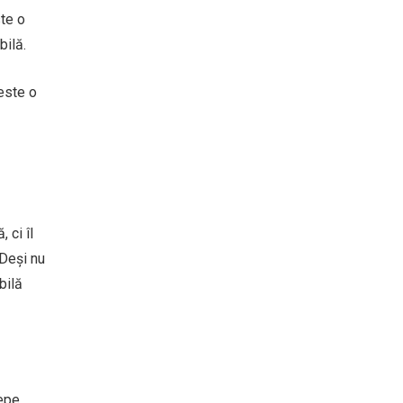
ste o
bilă.
 este o
 ci îl
 Deși nu
bilă
cepe