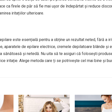
ace ca firele de păr să fie mai ușor de îndepărtat și reduce discon
nirea iritațiilor ulterioare.
ilare este esențială pentru a obține un rezultat neted, fără a iri
, aparatele de epilare electrice, cremele depilatoare blânde și e
lea sănătoasă și netedă. Nu uita să te asiguri că folosești produs
ice iritație. Alege metoda care ți se potrivește cel mai bine și bu