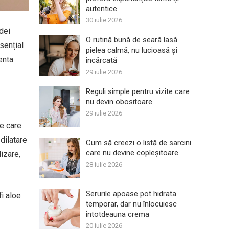
autentice
30 iulie 2026
dei
O rutină bună de seară lasă
sențial
pielea calmă, nu lucioasă și
enta
încărcată
29 iulie 2026
Reguli simple pentru vizite care
nu devin obositoare
29 iulie 2026
te care
dilatare
Cum să creezi o listă de sarcini
care nu devine copleșitoare
lizare,
28 iulie 2026
Serurile apoase pot hidrata
fi aloe
temporar, dar nu înlocuiesc
întotdeauna crema
20 iulie 2026