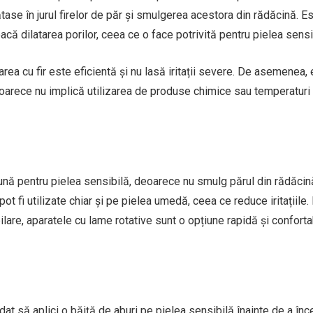
ase în jurul firelor de păr și smulgerea acestora din rădăcină. E
că dilatarea porilor, ceea ce o face potrivită pentru pielea sensi
ea cu fir este eficientă și nu lasă iritații severe. De asemenea,
oarece nu implică utilizarea de produse chimice sau temperaturi
nă pentru pielea sensibilă, deoarece nu smulg părul din rădăcină,
pot fi utilizate chiar și pe pielea umedă, ceea ce reduce iritațiile.
ilare, aparatele cu lame rotative sunt o opțiune rapidă și conforta
t să aplici o băiță de aburi pe pielea sensibilă înainte de a în