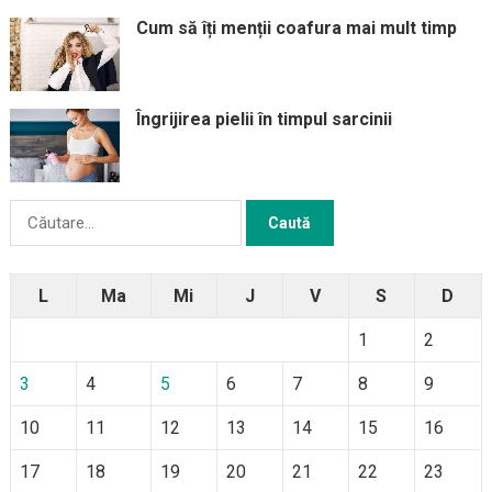
Cum să îți menții coafura mai mult timp
Îngrijirea pielii în timpul sarcinii
Caută
după:
L
Ma
Mi
J
V
S
D
1
2
3
4
5
6
7
8
9
10
11
12
13
14
15
16
17
18
19
20
21
22
23