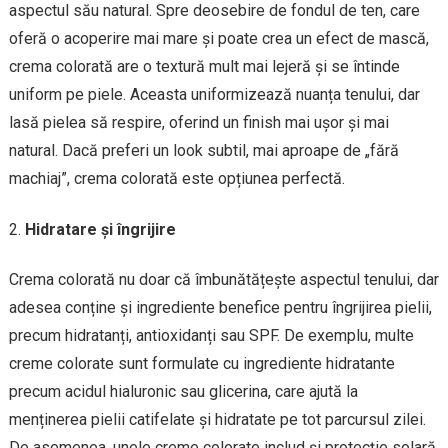
aspectul său natural. Spre deosebire de fondul de ten, care
oferă o acoperire mai mare și poate crea un efect de mască,
crema colorată are o textură mult mai lejeră și se întinde
uniform pe piele. Aceasta uniformizează nuanța tenului, dar
lasă pielea să respire, oferind un finish mai ușor și mai
natural. Dacă preferi un look subtil, mai aproape de „fără
machiaj”, crema colorată este opțiunea perfectă.
Hidratare și îngrijire
Crema colorată nu doar că îmbunătățește aspectul tenului, dar
adesea conține și ingrediente benefice pentru îngrijirea pielii,
precum hidratanți, antioxidanți sau SPF. De exemplu, multe
creme colorate sunt formulate cu ingrediente hidratante
precum acidul hialuronic sau glicerina, care ajută la
menținerea pielii catifelate și hidratate pe tot parcursul zilei.
De asemenea, unele creme colorate includ și protecție solară