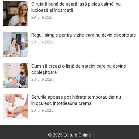
O rutină bună de seară lasă pielea calmă, nu
lucioasă și încărcată
29 iulie 2026
Reguli simple pentru vizite care nu devin obositoare
29 iulie 2026
Cum să creezi o listă de sarcini care nu devine
copleșitoare
28 iulie 2026
Serurile apoase pot hidrata temporar, dar nu
înlocuiesc întotdeauna crema
20 iulie 2026
© 2025
Editură Online