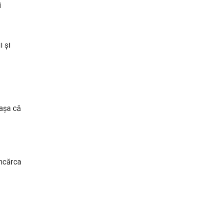
i
i și
 așa că
încărca