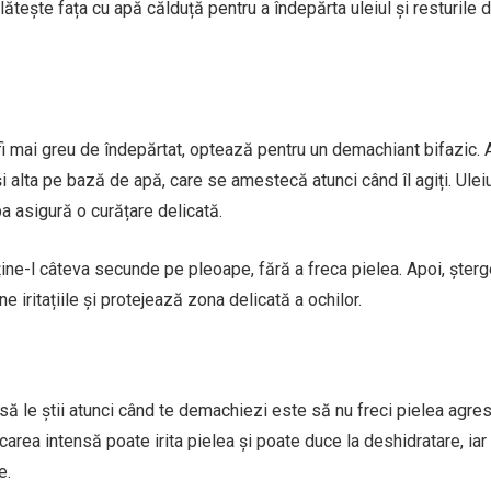
tește fața cu apă călduță pentru a îndepărta uleiul și resturile 
fi mai greu de îndepărtat, optează pentru un demachiant bifazic.
 alta pe bază de apă, care se amestecă atunci când îl agiți. Uleiu
pa asigură o curățare delicată.
ine-l câteva secunde pe pleoape, fără a freca pielea. Apoi, șterg
 iritațiile și protejează zona delicată a ochilor.
 să le știi atunci când te demachiezi este să nu freci pielea agres
area intensă poate irita pielea și poate duce la deshidratare, iar 
e.