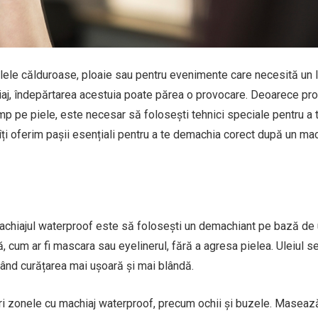
lele călduroase, ploaie sau pentru evenimente care necesită un 
chiaj, îndepărtarea acestuia poate părea o provocare. Deoarece pr
mp pe piele, este necesar să folosești tehnici speciale pentru a 
, îți oferim pașii esențiali pentru a te demachia corect după un mac
machiajul waterproof este să folosești un demachiant pe bază de u
, cum ar fi mascara sau eyelinerul, fără a agresa pielea. Uleiul s
când curățarea mai ușoară și mai blândă.
eri zonele cu machiaj waterproof, precum ochii și buzele. Maseaz