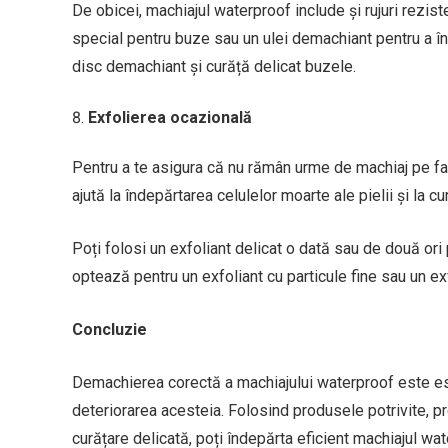
De obicei, machiajul waterproof include și rujuri rezis
special pentru buze sau un ulei demachiant pentru a înd
disc demachiant și curăță delicat buzele.
Exfolierea ocazională
Pentru a te asigura că nu rămân urme de machiaj pe faț
ajută la îndepărtarea celulelor moarte ale pielii și la 
Poți folosi un exfoliant delicat o dată sau de două ori 
optează pentru un exfoliant cu particule fine sau un 
Concluzie
Demachierea corectă a machiajului waterproof este esenț
deteriorarea acesteia. Folosind produsele potrivite, p
curățare delicată, poți îndepărta eficient machiajul wat