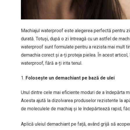
Machiajul waterproof este alegerea perfectă pentru zi
durată. Totuși, după o zi întreagă cu un astfel de ma
waterproof sunt formulate pentru a rezista mai mult ti
demachia corect și a-ți proteja pielea. În acest articol
waterproof, fără a-ți irita tenul.
Folosește un demachiant pe bază de ulei
Unul dintre cele mai eficiente moduri de a îndepărta 
Acesta ajută la dizolvarea produselor rezistente la apă
de moleculele de machiaj și le îndepărtează rapid, fă
Aplică uleiul demachiant pe față, având grijă să acop