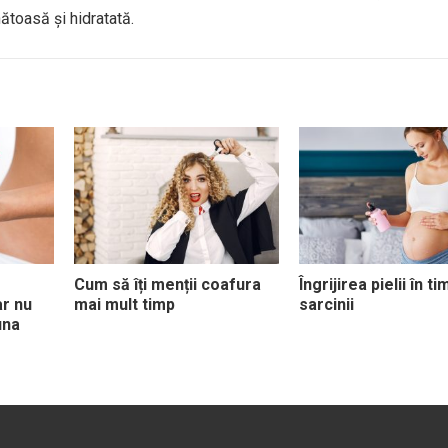
ătoasă și hidratată.
Cum să îți menții coafura
Îngrijirea pielii în ti
ar nu
mai mult timp
sarcinii
una