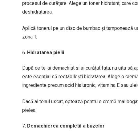
procesul de curățare. Alege un toner hidratant, care co
deshidratarea.
Aplică tonerul pe un disc de bumbac și tamponează ușor
zona T.
Hidratarea pielii
După ce te-ai demachiat și ai curățat fața, nu uita să 
este esențial să restabilești hidratarea. Alege o cremă
ingrediente precum acid hialuronic, vitamina E sau uleiu
Dacă ai tenul uscat, optează pentru o cremă mai bogată
pielea.
Demachierea completă a buzelor