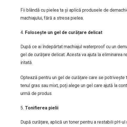
Fii blândă cu pielea ta și aplică produsele de demachie
machiajului, fără a stresa pielea.
Folosește un gel de curățare delicat
După ce ai îndepărtat machiajul waterproof cu un demac
gel de curățare delicat. Acesta va ajuta la eliminarea re
iritată.
Optează pentru un gel de curățare care se potrivește ti
tenul gras sau mixt, poți alege un gel care ajută la co
urmă de produs.
Tonifierea pielii
După curățare, aplică un toner pentru a restabili pH-ul na