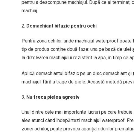
pentru a descompune machiajul. După ce ai terminat, clă
machiaj.
Demachiant bifazic pentru ochi
Pentru zona ochilor, unde machiajul waterproof poate 
tip de produs conține două faze: una pe bază de ulei și
la dizolvarea machiajului rezistent la apă, în timp ce a
Aplică demachiantul bifazic pe un disc demachiant și ț
machiajul, fără a trage de piele. Această metodă previne
Nu freca pielea agresiv
Unul dintre cele mai importante lucruri pe care trebuie
ales atunci când îndepărtezi machiajul waterproof. Frec
zonei ochilor, poate provoca apariția ridurilor prematur