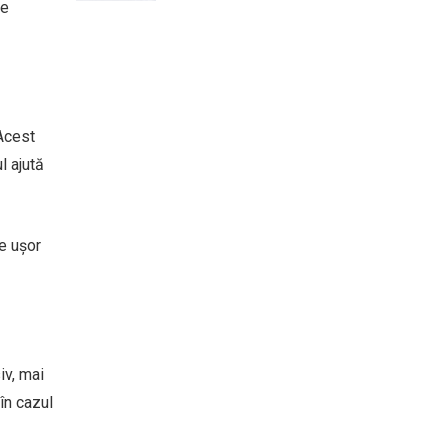
de
 Acest
l ajută
e ușor
iv, mai
în cazul