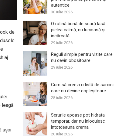
autentice
30 iulie 2026
O rutină bună de seară lasă
pielea calmă, nu lucioasă și
look de
încărcată
odusele
29 iulie 2026
te
Reguli simple pentru vizite care
hiaj
nu devin obositoare
29 iulie 2026
Cum să creezi o listă de sarcini
care nu devine copleșitoare
lei.
28 iulie 2026
e leagă
Serurile apoase pot hidrata
temporar, dar nu înlocuiesc
întotdeauna crema
ă ușor
20 iulie 2026