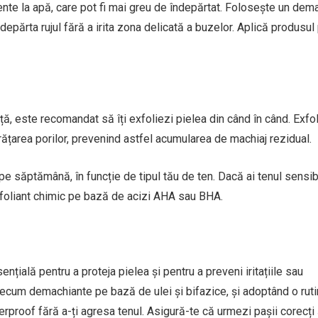
tente la apă, care pot fi mai greu de îndepărtat. Folosește un dem
epărta rujul fără a irita zona delicată a buzelor. Aplică produsul
ă, este recomandat să îți exfoliezi pielea din când în când. Exfo
curățarea porilor, prevenind astfel acumularea de machiaj rezidual.
pe săptămână, în funcție de tipul tău de ten. Dacă ai tenul sensibi
exfoliant chimic pe bază de acizi AHA sau BHA.
ială pentru a proteja pielea și pentru a preveni iritațiile sau
recum demachiante pe bază de ulei și bifazice, și adoptând o rut
erproof fără a-ți agresa tenul. Asigură-te că urmezi pașii corecți ș