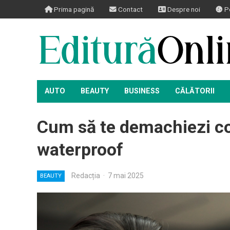
Prima pagină
Contact
Despre noi
Po
AUTO
BEAUTY
BUSINESS
CĂLĂTORII
Cum să te demachiezi c
waterproof
Redacția
·
7 mai 2025
BEAUTY