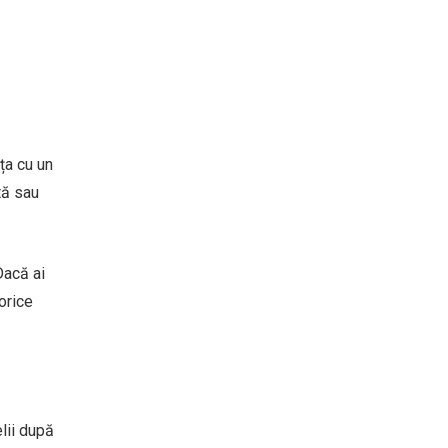
ța cu un
tă sau
Dacă ai
orice
elii după