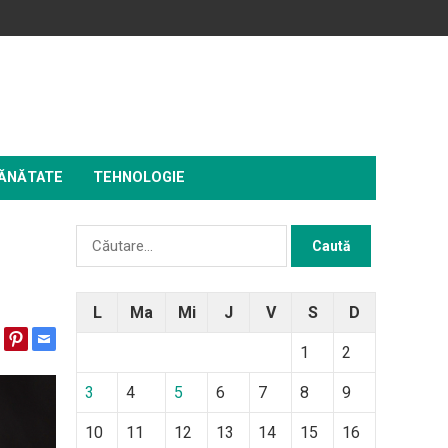
ĂNĂTATE
TEHNOLOGIE
Caută
după:
L
Ma
Mi
J
V
S
D
1
2
3
4
5
6
7
8
9
10
11
12
13
14
15
16