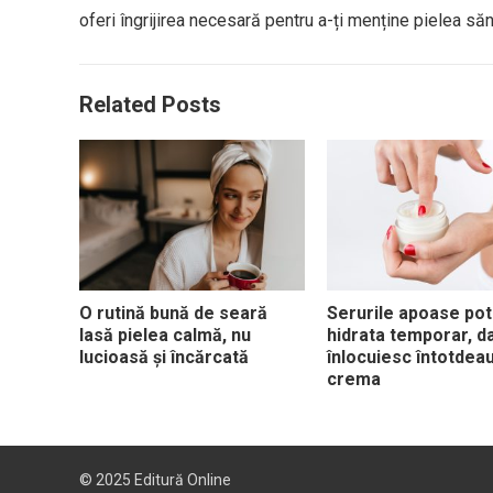
oferi îngrijirea necesară pentru a-ți menține pielea săn
Related Posts
O rutină bună de seară
Serurile apoase pot
lasă pielea calmă, nu
hidrata temporar, d
lucioasă și încărcată
înlocuiesc întotdea
crema
© 2025
Editură Online