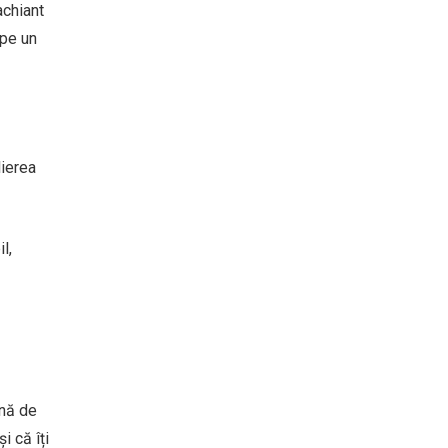
achiant
 pe un
lierea
l,
ină de
i că îți