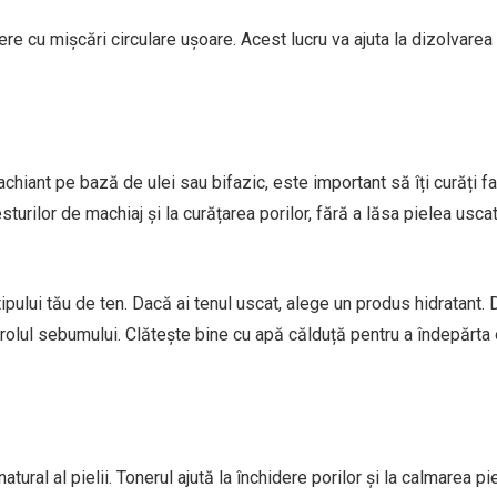
re cu mișcări circulare ușoare. Acest lucru va ajuta la dizolvarea
hiant pe bază de ulei sau bifazic, este important să îți curăți fa
sturilor de machiaj și la curățarea porilor, fără a lăsa pielea usca
pului tău de ten. Dacă ai tenul uscat, alege un produs hidratant. 
ntrolul sebumului. Clătește bine cu apă călduță pentru a îndepărta 
tural al pielii. Tonerul ajută la închidere porilor și la calmarea pi