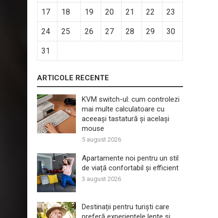
17
18
19
20
21
22
23
24
25
26
27
28
29
30
31
ARTICOLE RECENTE
KVM switch-ul: cum controlezi
mai multe calculatoare cu
aceeași tastatură și același
mouse
5 august 2026
Apartamente noi pentru un stil
de viață confortabil și efficient
3 august 2026
Destinații pentru turiști care
preferă experiențele lente și