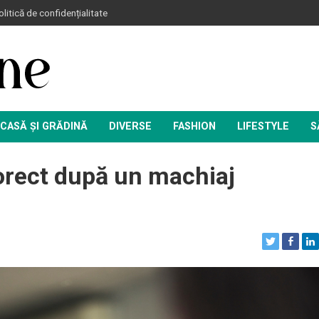
litică de confidențialitate
CASĂ ȘI GRĂDINĂ
DIVERSE
FASHION
LIFESTYLE
S
orect după un machiaj