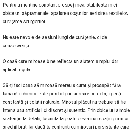
Pentru a menține constant prospețimea, stabilește mici
obiceiuri săptămânale: spălarea coșurilor, aerisirea textilelor,
curățarea scurgerilor.
Nu este nevoie de sesiuni lungi de curățenie, ci de
consecvență.
O casă care miroase bine reflectă un sistem simplu, dar
aplicat regulat.
Să-ți faci casa să miroasă mereu a curat și proaspăt fără
lumânări chimice este posibil prin aerisire corectă, igienă
constantă și soluții naturale. Mirosul plăcut nu trebuie să fie
intens sau artificial, ci discret și autentic. Prin obiceiuri simple
și atenție la detalii, locuința ta poate deveni un spațiu primitor
și echilibrat. Iar dacă te confrunți cu mirosuri persistente care