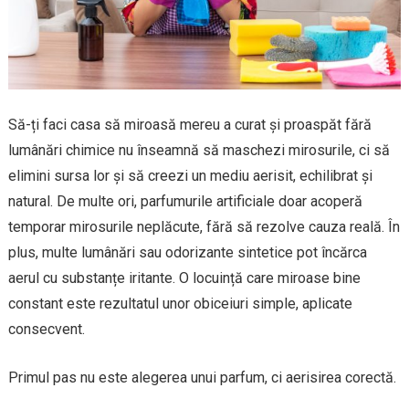
Să-ți faci casa să miroasă mereu a curat și proaspăt fără
lumânări chimice nu înseamnă să maschezi mirosurile, ci să
elimini sursa lor și să creezi un mediu aerisit, echilibrat și
natural. De multe ori, parfumurile artificiale doar acoperă
temporar mirosurile neplăcute, fără să rezolve cauza reală. În
plus, multe lumânări sau odorizante sintetice pot încărca
aerul cu substanțe iritante. O locuință care miroase bine
constant este rezultatul unor obiceiuri simple, aplicate
consecvent.
Primul pas nu este alegerea unui parfum, ci aerisirea corectă.