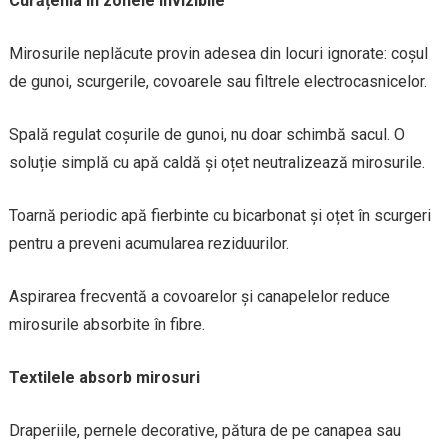
Curățenia în zonele invizibile
Mirosurile neplăcute provin adesea din locuri ignorate: coșul
de gunoi, scurgerile, covoarele sau filtrele electrocasnicelor.
Spală regulat coșurile de gunoi, nu doar schimbă sacul. O
soluție simplă cu apă caldă și oțet neutralizează mirosurile.
Toarnă periodic apă fierbinte cu bicarbonat și oțet în scurgeri
pentru a preveni acumularea reziduurilor.
Aspirarea frecventă a covoarelor și canapelelor reduce
mirosurile absorbite în fibre.
Textilele absorb mirosuri
Draperiile, pernele decorative, pătura de pe canapea sau