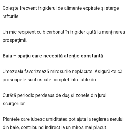
Golește frecvent frigiderul de alimente expirate și șterge
rafturile.
Un mic recipient cu bicarbonat în frigider ajută la menținerea
prospețimii.
Baia – spațiu care necesită atenție constantă
Umezeala favorizează mirosurile neplăcute. Asigură-te că
prosoapele sunt uscate complet între utilizări.
Curăță periodic perdeaua de duș și zonele din jurul
scurgerilor.
Plantele care iubesc umiditatea pot ajuta la reglarea aerului
din baie, contribuind indirect la un miros mai plăcut.