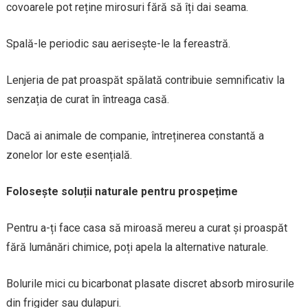
covoarele pot reține mirosuri fără să îți dai seama.
Spală-le periodic sau aerisește-le la fereastră.
Lenjeria de pat proaspăt spălată contribuie semnificativ la
senzația de curat în întreaga casă.
Dacă ai animale de companie, întreținerea constantă a
zonelor lor este esențială.
Folosește soluții naturale pentru prospețime
Pentru a-ți face casa să miroasă mereu a curat și proaspăt
fără lumânări chimice, poți apela la alternative naturale.
Bolurile mici cu bicarbonat plasate discret absorb mirosurile
din frigider sau dulapuri.