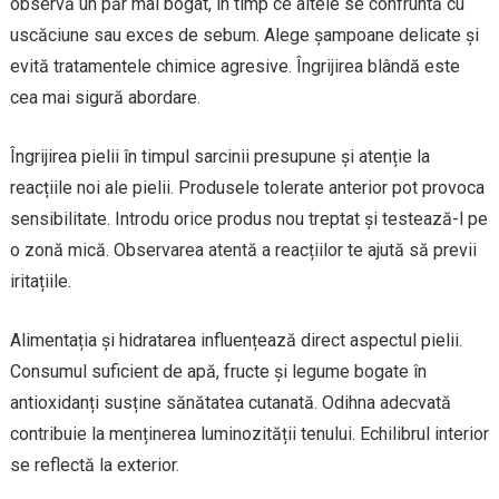
observă un păr mai bogat, în timp ce altele se confruntă cu
uscăciune sau exces de sebum. Alege șampoane delicate și
evită tratamentele chimice agresive. Îngrijirea blândă este
cea mai sigură abordare.
Îngrijirea pielii în timpul sarcinii presupune și atenție la
reacțiile noi ale pielii. Produsele tolerate anterior pot provoca
sensibilitate. Introdu orice produs nou treptat și testează-l pe
o zonă mică. Observarea atentă a reacțiilor te ajută să previi
iritațiile.
Alimentația și hidratarea influențează direct aspectul pielii.
Consumul suficient de apă, fructe și legume bogate în
antioxidanți susține sănătatea cutanată. Odihna adecvată
contribuie la menținerea luminozității tenului. Echilibrul interior
se reflectă la exterior.