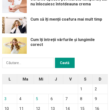
nu înlocuiesc întotdeauna crema
Cum să îți menții coafura mai mult timp
Cum îți întreții vârfurile și lungimile
corect
Caută
după:
L
Ma
Mi
J
V
S
D
1
2
3
4
5
6
7
8
9
10
11
12
13
14
15
16