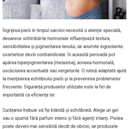
Îngrijirea pielii în timpul sarcinii necesită o atenție specială,
deoarece schimbările hormonale influențează textura,
sensibilitatea și pigmentarea tenului, iar anumite ingrediente
cosmetice devin contraindicate. În această perioadă pot
apărea hiperpigmentarea (melasma), acneea hormonală,
uscăciunea accentuată sau vergeturile. O rutină adaptată ajută
la menținerea echilibrului pielii și la prevenirea problemelor
frecvente. Siguranța produselor utilizate este la fel de
importantă ca eficiența lor.
Curățarea trebuie să fie blândă și echilibrată. Alege un gel
sau o spumă fără parfum intens și fără agenți iritanți. Pielea
poate deveni mai sensibilă decât de obicei, iar produsele