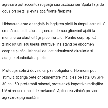
agresive pot accentua roșeața sau uscăciunea. Spală fața de
două ori pe zi și evită apa foarte fierbinte.
Hidratarea este esențială în îngrijirea pielii în timpul sarcinii. O
cremă cu acid hialuronic, ceramide sau glicerină ajută la
menținerea elasticității și confortului. Pentru corp, aplică
zilnic loțiuni sau uleiuri nutritive, insistând pe abdomen,
coapse și sâni. Masajul delicat stimulează circulația și
susține elasticitatea pielii.
Protecția solară devine un pas obligatoriu. Hormonii pot
stimula apariția petelor pigmentare, mai ales pe față. Un SPF
30 sau 50, preferabil mineral, protejează împotriva radiațiilor
UV și reduce riscul de melasmă. Aplicarea zilnică previne
agravarea pigmentării.