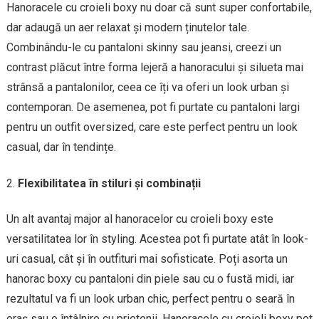
Hanoracele cu croieli boxy nu doar că sunt super confortabile,
dar adaugă un aer relaxat și modern ținutelor tale.
Combinându-le cu pantaloni skinny sau jeansi, creezi un
contrast plăcut între forma lejeră a hanoracului și silueta mai
strânsă a pantalonilor, ceea ce îți va oferi un look urban și
contemporan. De asemenea, pot fi purtate cu pantaloni largi
pentru un outfit oversized, care este perfect pentru un look
casual, dar în tendințe.
Flexibilitatea în stiluri și combinații
Un alt avantaj major al hanoracelor cu croieli boxy este
versatilitatea lor în styling. Acestea pot fi purtate atât în look-
uri casual, cât și în outfituri mai sofisticate. Poți asorta un
hanorac boxy cu pantaloni din piele sau cu o fustă midi, iar
rezultatul va fi un look urban chic, perfect pentru o seară în
oraș sau o întâlnire cu prietenii. Hanoracele cu croieli boxy pot