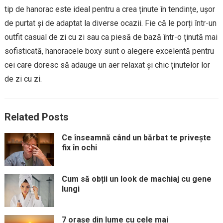
tip de hanorac este ideal pentru a crea ținute în tendințe, ușor
de purtat și de adaptat la diverse ocazii. Fie că le porți într-un
outfit casual de zi cu zi sau ca piesă de bază într-o ținută mai
sofisticată, hanoracele boxy sunt o alegere excelentă pentru
cei care doresc să adauge un aer relaxat și chic ținutelor lor
de zi cu zi.
Related Posts
Ce înseamnă când un bărbat te privește
fix în ochi
Cum să obții un look de machiaj cu gene
lungi
7 orașe din lume cu cele mai