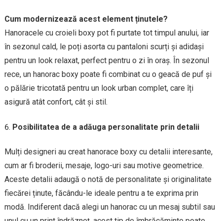
Cum modernizează acest element ținutele?
Hanoracele cu croieli boxy pot fi purtate tot timpul anului, iar
în sezonul cald, le poți asorta cu pantaloni scurți și adidași
pentru un look relaxat, perfect pentru o zi în oraș. În sezonul
rece, un hanorac boxy poate fi combinat cu o geacă de puf și
o pălărie tricotată pentru un look urban complet, care îți
asigură atât confort, cât și stil.
Posibilitatea de a adăuga personalitate prin detalii
Mulți designeri au creat hanorace boxy cu detalii interesante,
cum ar fi broderii, mesaje, logo-uri sau motive geometrice.
Aceste detalii adaugă o notă de personalitate și originalitate
fiecărei ținute, făcându-le ideale pentru a te exprima prin
modă. Indiferent dacă alegi un hanorac cu un mesaj subtil sau
unul cu un print îndrăzneț, acest tip de îmbrăcăminte poate