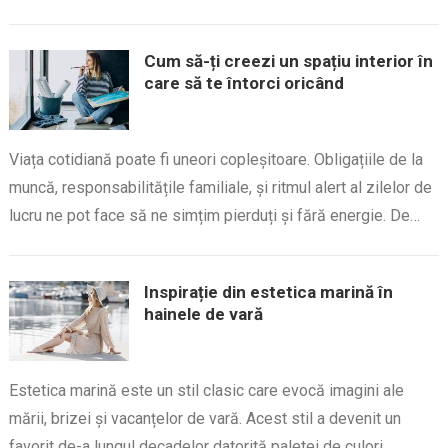
Cum să-ți creezi un spațiu interior în
care să te întorci oricând
Viața cotidiană poate fi uneori copleșitoare. Obligațiile de la
muncă, responsabilitățile familiale, și ritmul alert al zilelor de
lucru ne pot face să ne simțim pierduți și fără energie. De…
Inspirație din estetica marină în
hainele de vară
Estetica marină este un stil clasic care evocă imagini ale
mării, brizei și vacanțelor de vară. Acest stil a devenit un
favorit de-a lungul decadelor datorită paletei de culori