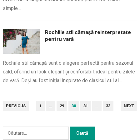
simple…
Rochiile stil cămașă reinterpretate
pentru vară
Rochiile stil cămașă sunt o alegere perfectă pentru sezonul
cald, oferind un look elegant și confortabil, ideal pentru zilele
de vară. Deși au fost inițial inspirate de clasicul stil al…
PAGINAȚIE
PREVIOUS
1
…
29
30
31
…
33
NEXT
ARTICOLE
Caută
după: