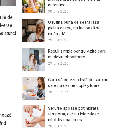
autentice
30 iulie 2026
rile de
O rutină bună de seară lasă
diverse
pielea calmă, nu lucioasă și
ea atunci
încărcată
29 iulie 2026
Reguli simple pentru vizite care
nu devin obositoare
29 iulie 2026
Cum să creezi o listă de sarcini
care nu devine copleșitoare
28 iulie 2026
Serurile apoase pot hidrata
temporar, dar nu înlocuiesc
ânează.
întotdeauna crema
tând
20 iulie 2026