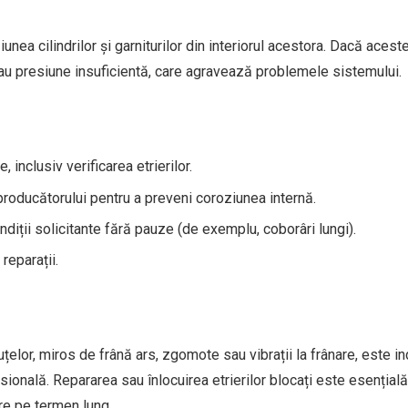
unea cilindrilor și garniturilor din interiorul acestora. Dacă acest
sau presiune insuficientă, care agravează problemele sistemului.
 inclusiv verificarea etrierilor.
roducătorului pentru a preveni coroziunea internă.
ondiții solicitante fără pauze (de exemplu, coborâri lungi).
reparații.
or, miros de frână ars, zgomote sau vibrații la frânare, este in
ională. Repararea sau înlocuirea etrierilor blocați este esențial
are pe termen lung.