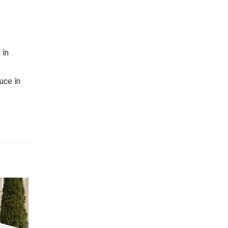
 în
uce în