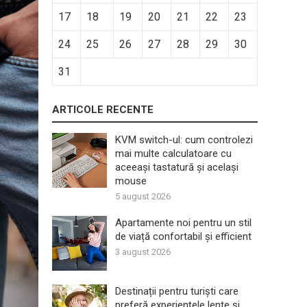
17
18
19
20
21
22
23
24
25
26
27
28
29
30
31
ARTICOLE RECENTE
KVM switch-ul: cum controlezi
mai multe calculatoare cu
aceeași tastatură și același
mouse
5 august 2026
Apartamente noi pentru un stil
de viață confortabil și efficient
3 august 2026
Destinații pentru turiști care
preferă experiențele lente și