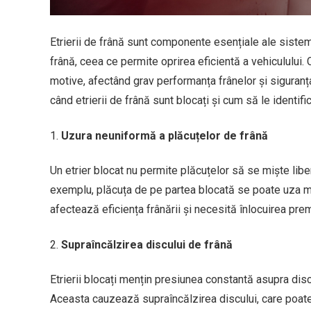
Etrierii de frână sunt componente esențiale ale sistem
frână, ceea ce permite oprirea eficientă a vehiculului.
motive, afectând grav performanța frânelor și siguranța
când etrierii de frână sunt blocați și cum să le identific
Uzura neuniformă a plăcuțelor de frână
Un etrier blocat nu permite plăcuțelor să se miște lib
exemplu, plăcuța de pe partea blocată se poate uza m
afectează eficiența frânării și necesită înlocuirea prem
Supraîncălzirea discului de frână
Etrierii blocați mențin presiunea constantă asupra disc
Aceasta cauzează supraîncălzirea discului, care poate d