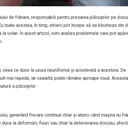
ului de frânare, responsabili pentru presarea plăcuțelor pe discu
 Cu toate acestea, în timp, etrierii pot începe să se blocheze din 
 la volan. În acest articol, vom analiza problemele care pot apăr
i.
er, ceea ce duce la uzura neuniformă și accelerată a acestora. De
ult mai repede, iar cealaltă poate rămâne aproape nouă. Aceasta
atură a plăcuțelor.
ului, generând frecare continuă chiar și atunci când mașina nu fr
uce la deformări, fisuri sau chiar la deteriorarea discului, afec