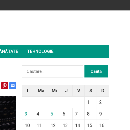
ĂNĂTATE
TEHNOLOGIE
Caută
după:
L
Ma
Mi
J
V
S
D
1
2
3
4
5
6
7
8
9
10
11
12
13
14
15
16