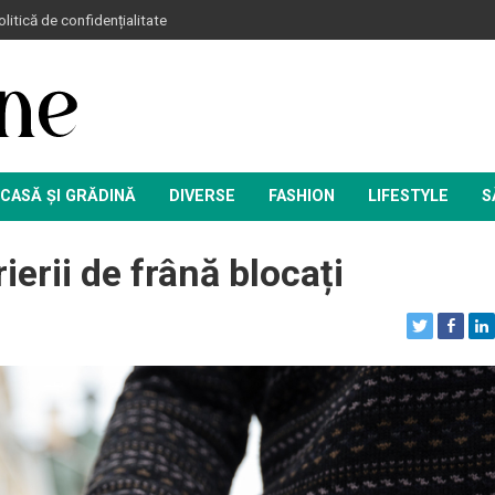
litică de confidențialitate
CASĂ ȘI GRĂDINĂ
DIVERSE
FASHION
LIFESTYLE
S
ierii de frână blocați