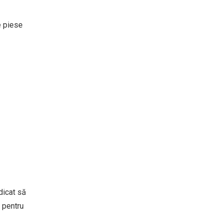
e piese
dicat să
ă pentru