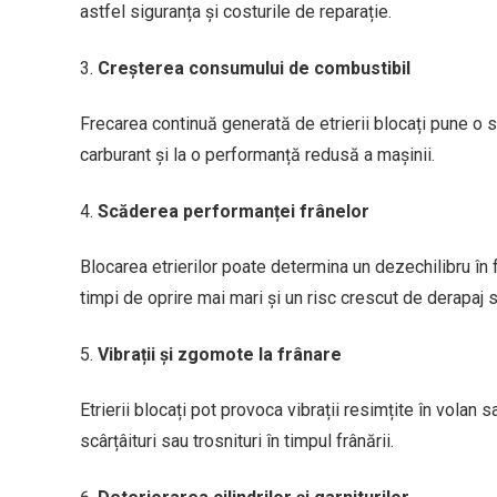
astfel siguranța și costurile de reparație.
Creșterea consumului de combustibil
Frecarea continuă generată de etrierii blocați pune o
carburant și la o performanță redusă a mașinii.
Scăderea performanței frânelor
Blocarea etrierilor poate determina un dezechilibru în f
timpi de oprire mai mari și un risc crescut de derapaj 
Vibrații și zgomote la frânare
Etrierii blocați pot provoca vibrații resimțite în volan
scârțâituri sau trosnituri în timpul frânării.