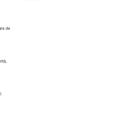
are de
ntă,
i