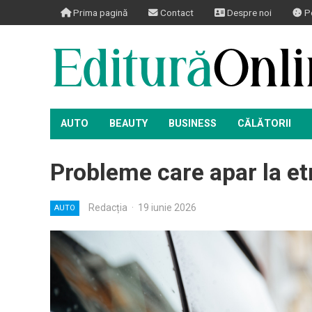
Prima pagină
Contact
Despre noi
Po
AUTO
BEAUTY
BUSINESS
CĂLĂTORII
Probleme care apar la etr
Redacția
·
19 iunie 2026
AUTO