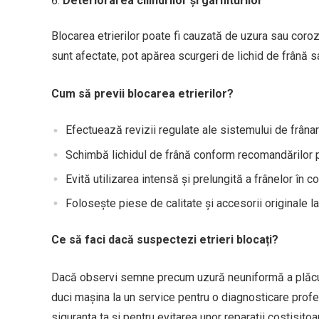
Deteriorarea cilindrilor și garniturilor
Blocarea etrierilor poate fi cauzată de uzura sau corozi
sunt afectate, pot apărea scurgeri de lichid de frână 
Cum să previi blocarea etrierilor?
Efectuează revizii regulate ale sistemului de frânare,
Schimbă lichidul de frână conform recomandărilor p
Evită utilizarea intensă și prelungită a frânelor în c
Folosește piese de calitate și accesorii originale la 
Ce să faci dacă suspectezi etrieri blocați?
Dacă observi semne precum uzură neuniformă a plăcuțel
duci mașina la un service pentru o diagnosticare profes
siguranța ta și pentru evitarea unor reparații costisito