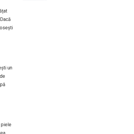
ățat
. Dacă
losești
ști un
 de
rpă
 piele
rea