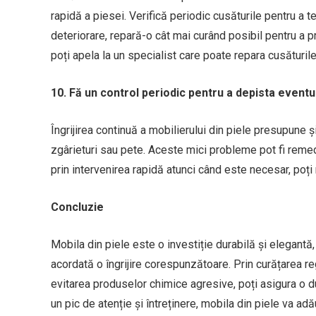
rapidă a piesei. Verifică periodic cusăturile pentru a
deteriorare, repară-o cât mai curând posibil pentru a p
poți apela la un specialist care poate repara cusăturile
10. Fă un control periodic pentru a depista event
Îngrijirea continuă a mobilierului din piele presupune 
zgârieturi sau pete. Aceste mici probleme pot fi remedi
prin intervenirea rapidă atunci când este necesar, poți
Concluzie
Mobila din piele este o investiție durabilă și elegantă,
acordată o îngrijire corespunzătoare. Prin curățarea reg
evitarea produselor chimice agresive, poți asigura o du
un pic de atenție și întreținere, mobila din piele va adă