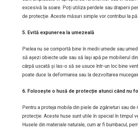
excesivă la soare. Poți utiliza perdele sau draperii pe
de protecție. Aceste măsuri simple vor contribui la păstra
5. Evită expunerea la umezeală
Pielea nu se comportă bine în medii umede sau umede,
să așezi obiecte ude sau să lași apă pe mobilierul din
cârpă uscată și las-o să se usuce într-un loc bine ven
poate duce la deformarea sau la dezvoltarea mucegaiu
6. Folosește o husă de protecție atunci când nu f
Pentru a proteja mobila din piele de zgârieturi sau de
protecție. Aceste huse sunt utile în special în timpul v
Husele din materiale naturale, cum ar fi bumbacul, perm