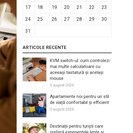
17
18
19
20
21
22
23
24
25
26
27
28
29
30
31
ARTICOLE RECENTE
KVM switch-ul: cum controlezi
mai multe calculatoare cu
aceeași tastatură și același
mouse
5 august 2026
Apartamente noi pentru un stil
de viață confortabil și efficient
3 august 2026
Destinații pentru turiști care
preferă experiențele lente și