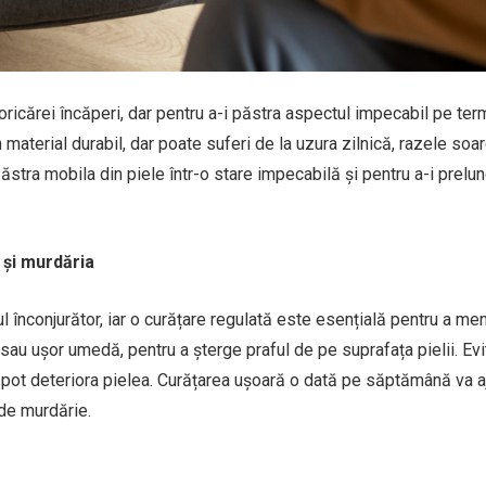
oricărei încăperi, dar pentru a-i păstra aspectul impecabil pe te
 material durabil, dar poate suferi de la uzura zilnică, razele soar
păstra mobila din piele într-o stare impecabilă și pentru a-i prelun
 și murdăria
 înconjurător, iar o curățare regulată este esențială pentru a me
au ușor umedă, pentru a șterge praful de pe suprafața pielii. Evi
pot deteriora pielea. Curățarea ușoară o dată pe săptămână va aj
 de murdărie.