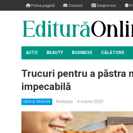
Prima pagină
Contact
Despre noi
Po
AUTO
BEAUTY
BUSINESS
CĂLĂTORII
Trucuri pentru a păstra m
impecabilă
Redacția
·
4 martie 2025
CASĂ ȘI GRĂDINĂ