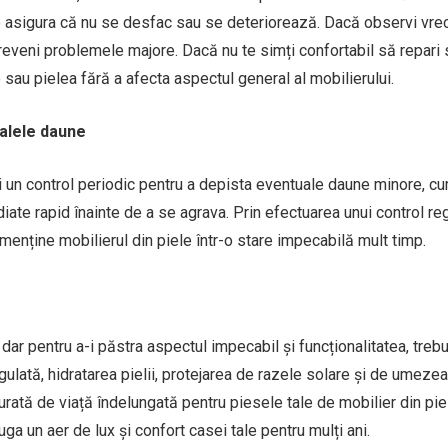
 te asigura că nu se desfac sau se deteriorează. Dacă observi vre
reveni problemele majore. Dacă nu te simți confortabil să repari 
 sau pielea fără a afecta aspectul general al mobilierului.
ualele daune
și un control periodic pentru a depista eventuale daune minore, cum
ate rapid înainte de a se agrava. Prin efectuarea unui control reg
 menține mobilierul din piele într-o stare impecabilă mult timp.
 dar pentru a-i păstra aspectul impecabil și funcționalitatea, treb
ulată, hidratarea pielii, protejarea de razele solare și de umezeal
rată de viață îndelungată pentru piesele tale de mobilier din pie
uga un aer de lux și confort casei tale pentru mulți ani.