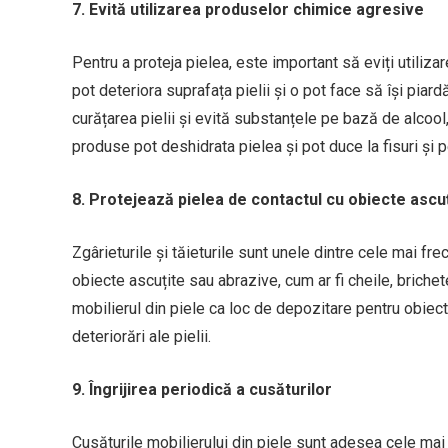
7. Evită utilizarea produselor chimice agresive
Pentru a proteja pielea, este important să eviți utili
pot deteriora suprafața pielii și o pot face să își pi
curățarea pielii și evită substanțele pe bază de alcool
produse pot deshidrata pielea și pot duce la fisuri și
8. Protejează pielea de contactul cu obiecte ascu
Zgârieturile și tăieturile sunt unele dintre cele mai fr
obiecte ascuțite sau abrazive, cum ar fi cheile, brich
mobilierul din piele ca loc de depozitare pentru obie
deteriorări ale pielii.
9. Îngrijirea periodică a cusăturilor
Cusăturile mobilierului din piele sunt adesea cele mai 