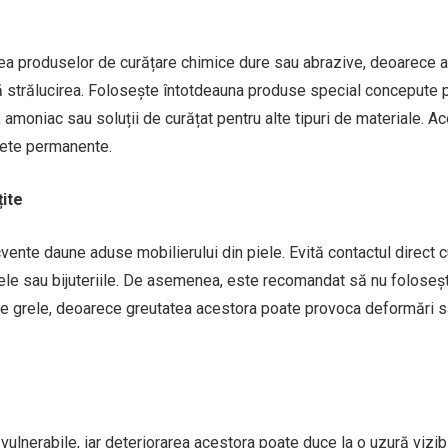
zarea produselor de curățare chimice dure sau abrazive, deoarece 
ardă strălucirea. Folosește întotdeauna produse special concepute 
, amoniac sau soluții de curățat pentru alte tipuri de materiale. A
 pete permanente.
țite
ecvente daune aduse mobilierului din piele. Evită contactul direct 
etele sau bijuteriile. De asemenea, este recomandat să nu foloseșt
cte grele, deoarece greutatea acestora poate provoca deformări 
vulnerabile, iar deteriorarea acestora poate duce la o uzură vizibi