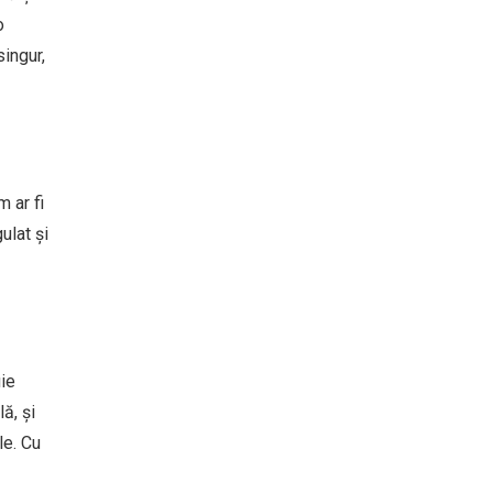
o
singur,
 ar fi
ulat și
uie
ă, și
le. Cu