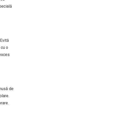
pecială
Evită
 cu o
 exces
 husă de
olare.
orare.