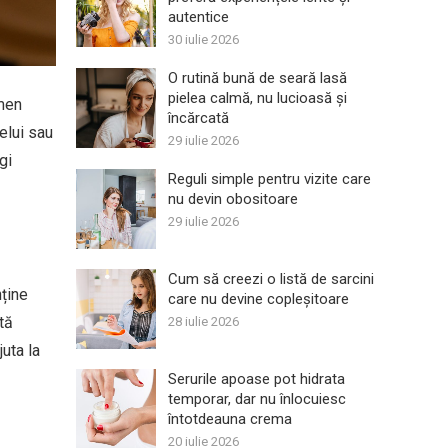
autentice
30 iulie 2026
O rutină bună de seară lasă
pielea calmă, nu lucioasă și
rmen
încărcată
elui sau
29 iulie 2026
gi
Reguli simple pentru vizite care
nu devin obositoare
29 iulie 2026
Cum să creezi o listă de sarcini
nține
care nu devine copleșitoare
tă
28 iulie 2026
uta la
Serurile apoase pot hidrata
temporar, dar nu înlocuiesc
întotdeauna crema
20 iulie 2026