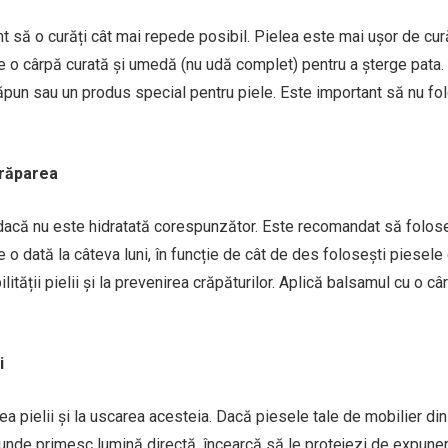
nt să o curăți cât mai repede posibil. Pielea este mai ușor de cur
te o cârpă curată și umedă (nu udă complet) pentru a șterge pata
ăpun sau un produs special pentru piele. Este important să nu fo
crăparea
dacă nu este hidratată corespunzător. Este recomandat să folose
 o dată la câteva luni, în funcție de cât de des folosești piesele
ității pielii și la prevenirea crăpăturilor. Aplică balsamul cu o câ
i
a pielii și la uscarea acesteia. Dacă piesele tale de mobilier din
i unde primesc lumină directă, încearcă să le protejezi de expune