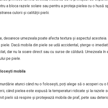
ntru a bloca razele solare sau pentru a proteja pielea cu o husă s
rea culorii și calității pielii.
 deoarece umezeala poate afecta textura și aspectul acesteia. 
 piele. Dacă mobila din piele se udă accidental, șterge-o imediat
tilat, dar nu la soare direct sau cu surse de căldură. Umezeala în
lui pe piele.
olosești mobila
 murdărie atunci când nu o folosești, poți alege să o acoperi cu o
erii, când pielea este expusă la temperaturi ridicate și la razele s
it pielii să respire și protejează mobila de praf, pete sau deteri