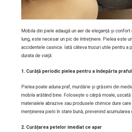
Mobila din piele adaugă un aer de eleganță și confort 
lung, este necesar un pic de întreținere. Pielea este un
accidentele casnice. Iată câteva trucuri utile pentru a 
durata de viață:
1. Curăță periodic pielea pentru a îndepărta praful
Pielea poate aduna praf, murdărie și grăsimi din mediul
mobila arătând bine. Folosește o cârpă moale, uscată s
materialele abrazive sau produsele chimice dure care 
menținerea pielii în stare bună, prevenind acumularea
2. Curățarea petelor imediat ce apar