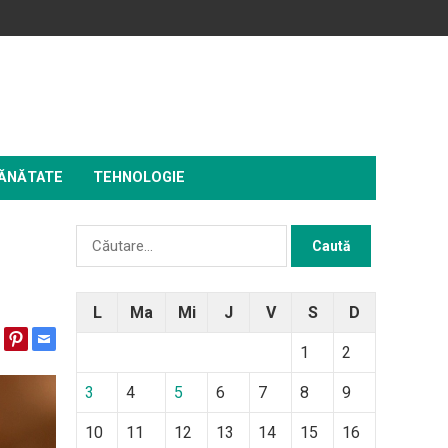
ĂNĂTATE
TEHNOLOGIE
Caută
după:
L
Ma
Mi
J
V
S
D
1
2
3
4
5
6
7
8
9
10
11
12
13
14
15
16