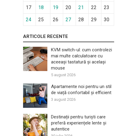
17
18
19
20
21
22
23
24
25
26
27
28
29
30
ARTICOLE RECENTE
KVM switch-ul: cum controlezi
mai multe calculatoare cu
aceeași tastatură și același
mouse
5 august 2026
Apartamente noi pentru un stil
de viață confortabil și efficient
3 august 2026
Destinații pentru turiști care
preferă experiențele lente și
autentice
30 iulie 2026