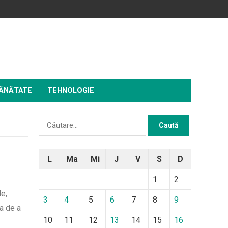
ĂNĂTATE
TEHNOLOGIE
Caută
după:
L
Ma
Mi
J
V
S
D
1
2
le,
3
4
5
6
7
8
9
a de a
10
11
12
13
14
15
16