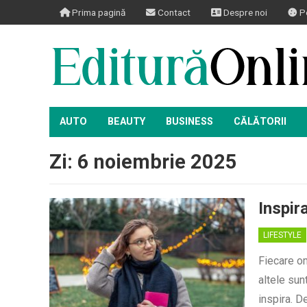
Prima pagină
Contact
Despre noi
Po
AUTO
BEAUTY
BUSINESS
CĂLĂTORII
Zi:
6 noiembrie 2025
Inspir
LIFESTYLE
Fiecare om
altele sun
inspira. D