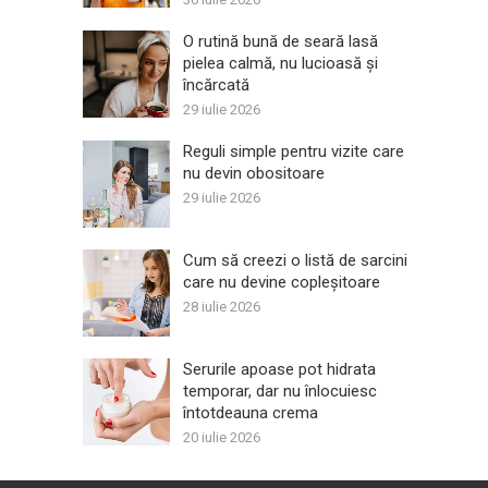
O rutină bună de seară lasă
pielea calmă, nu lucioasă și
încărcată
29 iulie 2026
Reguli simple pentru vizite care
nu devin obositoare
29 iulie 2026
Cum să creezi o listă de sarcini
care nu devine copleșitoare
28 iulie 2026
Serurile apoase pot hidrata
temporar, dar nu înlocuiesc
întotdeauna crema
20 iulie 2026