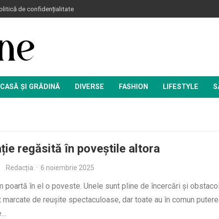
litică de confidențialitate
CASĂ ȘI GRĂDINĂ
DIVERSE
FASHION
LIFESTYLE
S
ație regăsită în poveștile altora
Redacția
·
6 noiembrie 2025
 poartă în el o poveste. Unele sunt pline de încercări și obstaco
t marcate de reușite spectaculoase, dar toate au în comun putere
e…