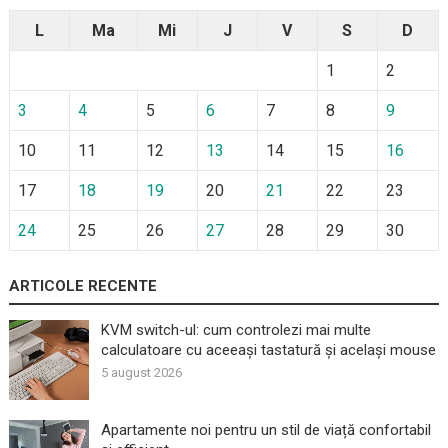
L
Ma
Mi
J
V
S
D
1
2
3
4
5
6
7
8
9
10
11
12
13
14
15
16
17
18
19
20
21
22
23
24
25
26
27
28
29
30
ARTICOLE RECENTE
KVM switch-ul: cum controlezi mai multe
calculatoare cu aceeași tastatură și același mouse
5 august 2026
Apartamente noi pentru un stil de viață confortabil