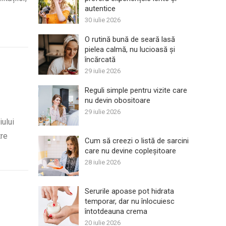
autentice
30 iulie 2026
O rutină bună de seară lasă
pielea calmă, nu lucioasă și
încărcată
29 iulie 2026
Reguli simple pentru vizite care
nu devin obositoare
29 iulie 2026
iului
tre
Cum să creezi o listă de sarcini
care nu devine copleșitoare
28 iulie 2026
Serurile apoase pot hidrata
temporar, dar nu înlocuiesc
întotdeauna crema
20 iulie 2026