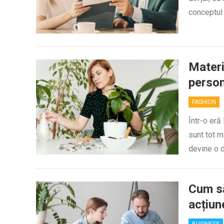
conceptul
Materi
person
FASHION
Într-o eră
sunt tot m
devine o d
Cum să
acțiun