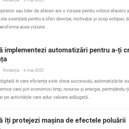
Redacția
·
6 mai 2025
eprenor sau lider de afaceri are o viziune pentru viitorul afacerii s
ste esențială pentru a oferi direcție, motivație și scop echipei, d
transforma acea viziune…
 implementezi automatizări pentru a-ți c
nța
Redacția
·
6 mai 2025
 digitală în care eficiența este cheia succesului, automatizările su
ternice care pot economisi timp, resurse și energie, permițându-ți
i pe activitățile care aduc valoare adăugată…
 îți protejezi mașina de efectele poluării