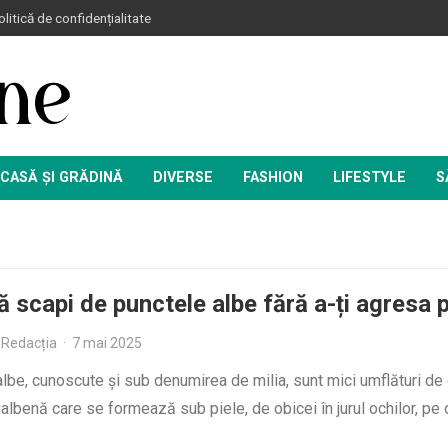
litică de confidențialitate
CASĂ ȘI GRĂDINĂ
DIVERSE
FASHION
LIFESTYLE
S
 scapi de punctele albe fără a-ți agresa p
Redacția
·
7 mai 2025
lbe, cunoscute și sub denumirea de milia, sunt mici umflături de
albenă care se formează sub piele, de obicei în jurul ochilor, pe 