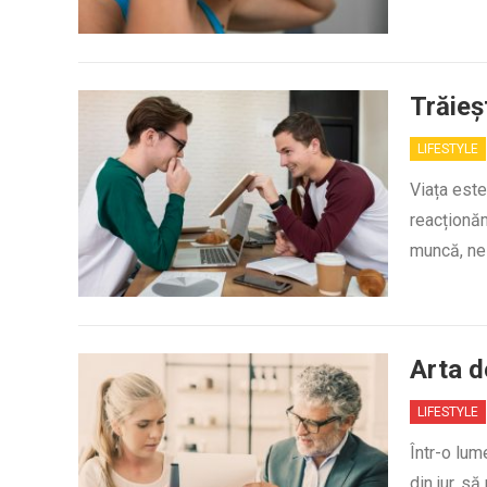
Trăieș
LIFESTYLE
Viața est
reacționăm
muncă, nes
Arta d
LIFESTYLE
Într-o lum
din jur, s