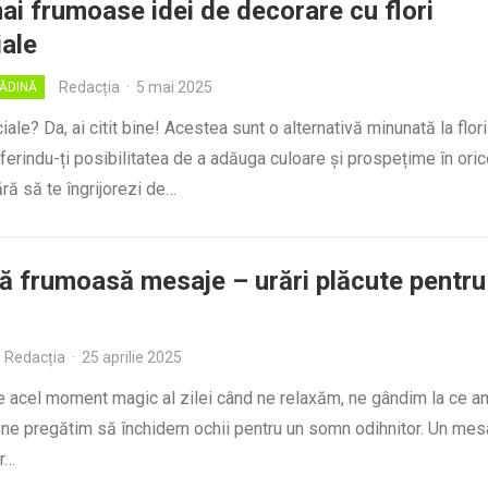
ai frumoase idei de decorare cu flori
iale
Redacția
·
5 mai 2025
RĂDINĂ
iciale? Da, ai citit bine! Acestea sunt o alternativă minunată la flori
oferindu-ți posibilitatea de a adăuga culoare și prospețime în ori
ră să te îngrijorezi de…
ă frumoasă mesaje – urări plăcute pentru 
Redacția
·
25 aprilie 2025
e acel moment magic al zilei când ne relaxăm, ne gândim la ce a
i ne pregătim să închidem ochii pentru un somn odihnitor. Un mes
r…