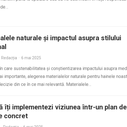
 de…
alele naturale și impactul asupra stilului
al
Redacția
·
6 mai 2025
 în care sustenabilitatea și conștientizarea impactului asupra med
ai importante, alegerea materialelor naturale pentru hainele noas
ecizie din ce în ce mai relevantă. Materialele…
 îți implementezi viziunea într-un plan de
e concret