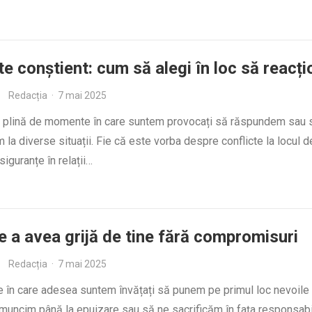
te conștient: cum să alegi în loc să reacți
Redacția
·
7 mai 2025
e plină de momente în care suntem provocați să răspundem sau 
 la diverse situații. Fie că este vorba despre conflicte la locul d
iguranțe în relații…
e a avea grijă de tine fără compromisuri
Redacția
·
7 mai 2025
e în care adesea suntem învățați să punem pe primul loc nevoile 
ă muncim până la epuizare sau să ne sacrificăm în fața responsabili