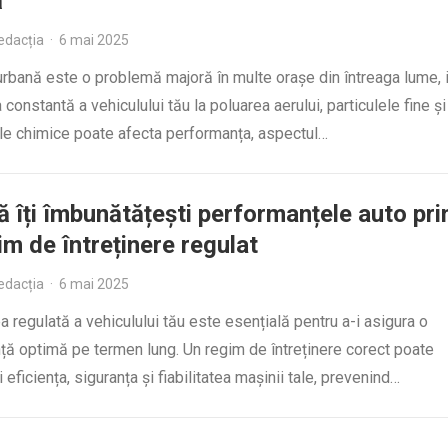
ă
edacția
·
6 mai 2025
rbană este o problemă majoră în multe orașe din întreaga lume, i
constantă a vehiculului tău la poluarea aerului, particulele fine și
le chimice poate afecta performanța, aspectul…
 îți îmbunătățești performanțele auto pri
im de întreținere regulat
edacția
·
6 mai 2025
ea regulată a vehiculului tău este esențială pentru a-i asigura o
ță optimă pe termen lung. Un regim de întreținere corect poate
 eficiența, siguranța și fiabilitatea mașinii tale, prevenind…