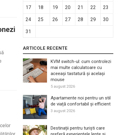
17
18
19
20
21
22
23
24
25
26
27
28
29
30
onezi
31
ARTICOLE RECENTE
să
e
KVM switch-ul: cum controlezi
mai multe calculatoare cu
aceeași tastatură și același
mouse
5 august 2026
Apartamente noi pentru un stil
de viață confortabil și efficient
3 august 2026
celor
Destinații pentru turiști care
tăților,
preferă experiențele lente și