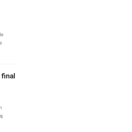
le
ce
final
m
aj