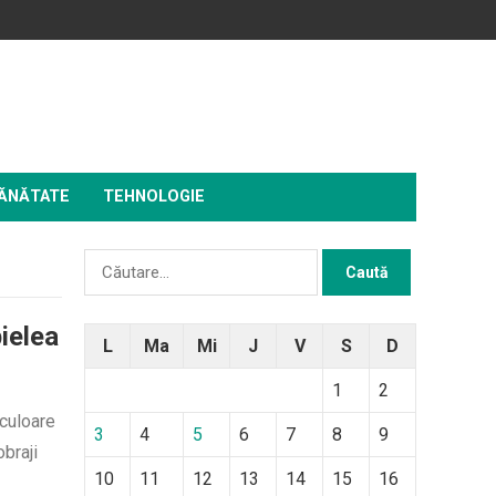
ĂNĂTATE
TEHNOLOGIE
Caută
după:
ielea
L
Ma
Mi
J
V
S
D
1
2
 culoare
3
4
5
6
7
8
9
obraji
10
11
12
13
14
15
16