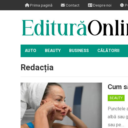
Prima pagină
Contact
Despre noi
Po
AUTO
BEAUTY
BUSINESS
CĂLĂTORII
Redacția
Cum să
BEAUTY
Punctele a
albă sau g
sau pe…