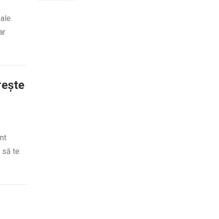
ale.
ar
rește
nt
 să te