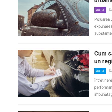
urban
R
AUTO
Poluarea u
expunerea 
substanțe
Cum să
un reg
R
AUTO
Întreținer
performan
îmbunătăți