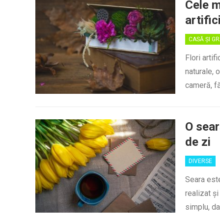
Cele m
artific
CASĂ ȘI G
Flori artif
naturale, 
cameră, fă
O sear
de zi
DIVERSE
Seara est
realizat ș
simplu, da