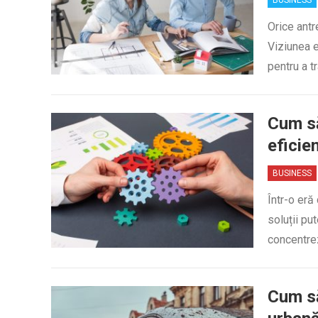
BUSINESS
Orice antr
Viziunea e
pentru a 
Cum să
eficie
BUSINESS
Într-o eră
soluții pu
concentrez
Cum să