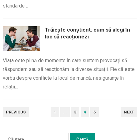
standarde…
Trăiește conștient: cum să alegi în
loc să reacționezi
Viața este plină de momente în care suntem provocați să
răspundem sau să reacționăm la diverse situații. Fie că este
vorba despre conflicte la locul de muncă, nesiguranțe în
relații…
PAGINAȚIE
PREVIOUS
1
…
3
4
5
NEXT
ARTICOLE
Caută