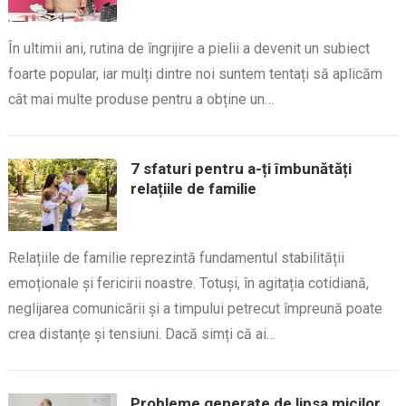
În ultimii ani, rutina de îngrijire a pielii a devenit un subiect
foarte popular, iar mulți dintre noi suntem tentați să aplicăm
cât mai multe produse pentru a obține un…
7 sfaturi pentru a-ți îmbunătăți
relațiile de familie
Relațiile de familie reprezintă fundamentul stabilității
emoționale și fericirii noastre. Totuși, în agitația cotidiană,
neglijarea comunicării și a timpului petrecut împreună poate
crea distanțe și tensiuni. Dacă simți că ai…
Probleme generate de lipsa micilor