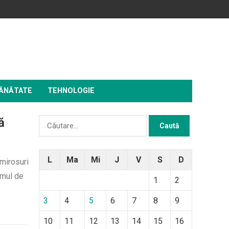
ĂNĂTATE
TEHNOLOGIE
ă
Caută
după:
L
Ma
Mi
J
V
S
D
 mirosuri
umul de
1
2
3
4
5
6
7
8
9
10
11
12
13
14
15
16