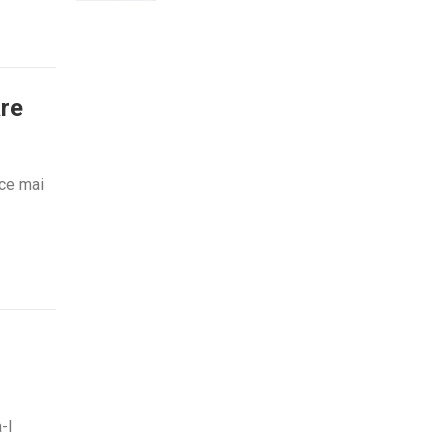
are
 ce mai
-l