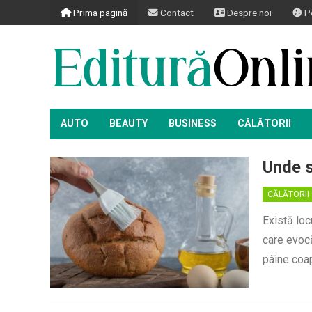
Prima pagină
Contact
Despre noi
Po
AUTO
BEAUTY
BUSINESS
CĂLĂTORII
Unde s
CĂLĂTORII
Există loc
care evocă
pâine coa