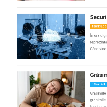
Securi
TEHNOLOG
În era dig
reprezintă
Când vine 
Grăsim
SĂNĂTATE
Grăsimile 
grăsimile 
funcționar