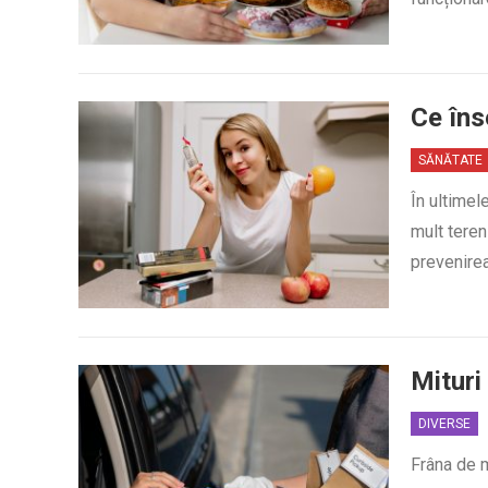
Ce îns
SĂNĂTATE
În ultimel
mult teren
prevenirea
Mituri
DIVERSE
Frâna de m