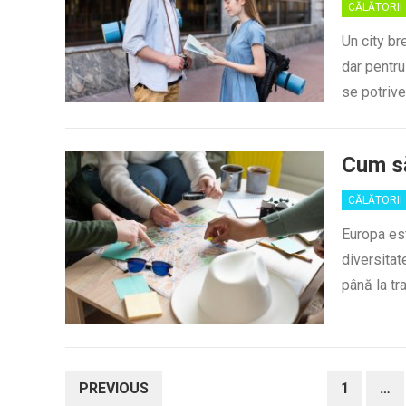
CĂLĂTORII
Un city br
dar pentru
se potriv
Cum să
CĂLĂTORII
Europa est
diversitat
până la tra
PAGINAȚIE
PREVIOUS
1
…
ARTICOLE