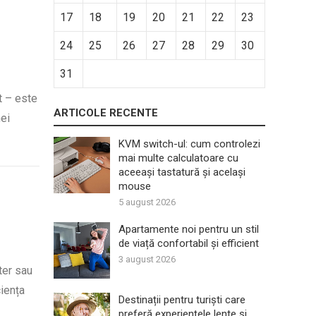
17
18
19
20
21
22
23
24
25
26
27
28
29
30
31
t – este
ARTICOLE RECENTE
ei
KVM switch-ul: cum controlezi
mai multe calculatoare cu
aceeași tastatură și același
mouse
5 august 2026
Apartamente noi pentru un stil
de viață confortabil și efficient
3 august 2026
ter sau
ciența
Destinații pentru turiști care
preferă experiențele lente și