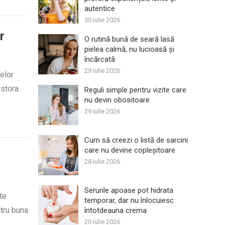
autentice
30 iulie 2026
r
O rutină bună de seară lasă
pielea calmă, nu lucioasă și
încărcată
29 iulie 2026
relor
stora.
Reguli simple pentru vizite care
nu devin obositoare
29 iulie 2026
Cum să creezi o listă de sarcini
care nu devine copleșitoare
28 iulie 2026
Serurile apoase pot hidrata
te
temporar, dar nu înlocuiesc
ntru buna
întotdeauna crema
20 iulie 2026