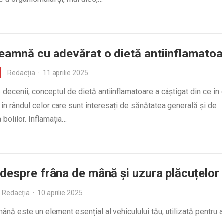
eamnă cu adevărat o dietă antiinflamato
Redacția
·
11 aprilie 2025
e decenii, conceptul de dietă antiinflamatoare a câștigat din ce în
 în rândul celor care sunt interesați de sănătatea generală și de
 bolilor. Inflamația…
 despre frâna de mână și uzura plăcuțelor
Redacția
·
10 aprilie 2025
ână este un element esențial al vehiculului tău, utilizată pentru a