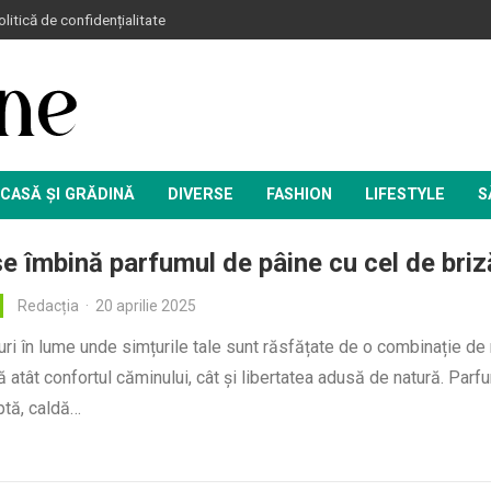
litică de confidențialitate
CASĂ ȘI GRĂDINĂ
DIVERSE
FASHION
LIFESTYLE
S
e îmbină parfumul de pâine cu cel de briz
Redacția
·
20 aprilie 2025
uri în lume unde simțurile tale sunt răsfățate de o combinație de
 atât confortul căminului, cât și libertatea adusă de natură. Parf
ptă, caldă…