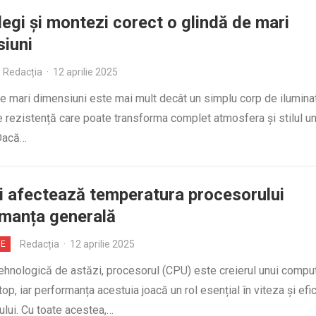
egi și montezi corect o glindă de mari
iuni
Redacția
·
12 aprilie 2025
e mari dimensiuni este mai mult decât un simplu corp de ilumina
 rezistență care poate transforma complet atmosfera și stilul un
 Dacă…
i afectează temperatura procesorului
manța generală
Redacția
·
12 aprilie 2025
IE
ehnologică de astăzi, procesorul (CPU) este creierul unui compu
ptop, iar performanța acestuia joacă un rol esențial în viteza și efi
ului. Cu toate acestea,…