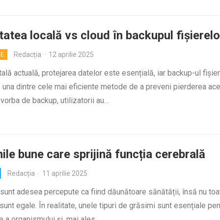
tatea locală vs cloud în backupul fișierelo
Redacția
·
12 aprilie 2025
IE
itală actuală, protejarea datelor este esențială, iar backup-ul fișie
 una dintre cele mai eficiente metode de a preveni pierderea ace
vorba de backup, utilizatorii au…
ile bune care sprijină funcția cerebrală
Redacția
·
11 aprilie 2025
sunt adesea percepute ca fiind dăunătoare sănătății, însă nu toa
sunt egale. În realitate, unele tipuri de grăsimi sunt esențiale pe
e a organismului și, mai ales,…