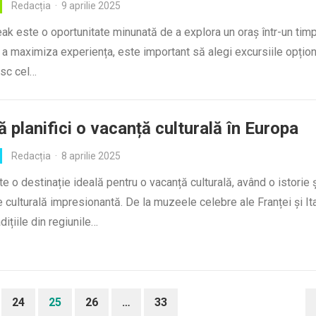
Redacția
·
9 aprilie 2025
eak este o oportunitate minunată de a explora un oraș într-un timp
 a maximiza experiența, este important să alegi excursiile opțio
esc cel…
 planifici o vacanță culturală în Europa
Redacția
·
8 aprilie 2025
e o destinație ideală pentru o vacanță culturală, având o istorie ș
e culturală impresionantă. De la muzeele celebre ale Franței și Ita
dițiile din regiunile…
24
25
26
…
33