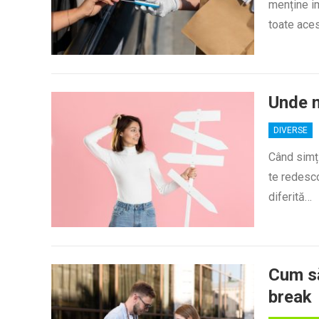
menține im
toate ace
Unde m
DIVERSE
Când simți
te redesco
diferită…
Cum să
break