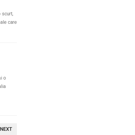
 scurt,
nale care
i o
lia
NEXT