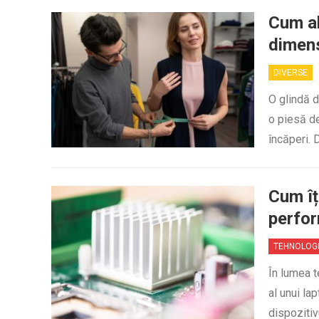
Cum al
dimens
DIVERSE
O glindă d
o piesă de
încăperi.
Cum îț
perfor
TEHNOLOG
În lumea t
al unui la
dispozitiv