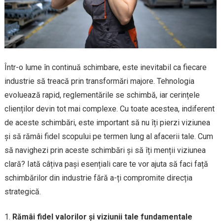
Într-o lume în continuă schimbare, este inevitabil ca fiecare
industrie să treacă prin transformări majore. Tehnologia
evoluează rapid, reglementările se schimbă, iar cerințele
clienților devin tot mai complexe. Cu toate acestea, indiferent
de aceste schimbări, este important să nu îți pierzi viziunea
și să rămâi fidel scopului pe termen lung al afacerii tale. Cum
să navighezi prin aceste schimbări și să îți menții viziunea
clară? Iată câțiva pași esențiali care te vor ajuta să faci față
schimbărilor din industrie fără a-ți compromite direcția
strategică.
Rămâi fidel valorilor și viziunii tale fundamentale