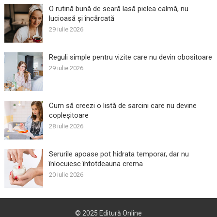
O rutină bună de seară lasă pielea calmă, nu
lucioasă și încărcată
29 iulie 2026
Reguli simple pentru vizite care nu devin obositoare
29 iulie 2026
Cum să creezi o listă de sarcini care nu devine
copleșitoare
28 iulie 2026
Serurile apoase pot hidrata temporar, dar nu
înlocuiesc întotdeauna crema
20 iulie 2026
© 2025
Editură Online