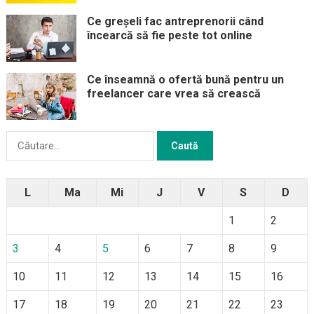
Ce greșeli fac antreprenorii când
încearcă să fie peste tot online
Ce înseamnă o ofertă bună pentru un
freelancer care vrea să crească
Caută
după:
L
Ma
Mi
J
V
S
D
1
2
3
4
5
6
7
8
9
10
11
12
13
14
15
16
17
18
19
20
21
22
23